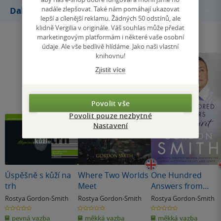
nadále zlepšovat. Také nám pomáhají ukazovat
Další knihy autora
lepší a cílenější reklamu. Žádných 50 odstínů, ale
klidně Vergilia v originále. Váš souhlas může předat
marketingovým platformám i některé vaše osobní
údaje. Ale vše bedlivě hlídáme. Jako naši vlastní
knihovnu!
Zjistit více
Povolit vše
Povolit pouze nezbytné
Nastavení
Úspěšně s kůží na
Where Two Worlds
One Hundred
trh
Meet
Answers from
Spirit
Rostya Gordon-Smith
Rostya Gordon-Smith
Rostya Gordon-Smith
0.0
0.0
0.0
z
z
z
pevná vazba
měkká vazba
měkká vazba
5
5
5