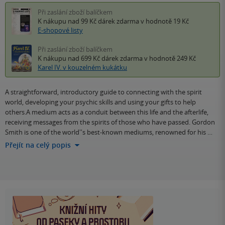
Při zaslání zboží balíčkem
K nákupu nad 99 Kč
dárek zdarma
v hodnotě 19 Kč
E-shopové listy
Při zaslání zboží balíčkem
K nákupu nad 699 Kč
dárek zdarma
v hodnotě 249 Kč
Karel IV. v kouzelném kukátku
A straightforward, introductory guide to connecting with the spirit
world, developing your psychic skills and using your gifts to help
others.A medium acts as a conduit between this life and the afterlife,
receiving messages from the spirits of those who have passed. Gordon
Smith is one of the world''s best-known mediums, renowned for his …
Přejít na celý popis