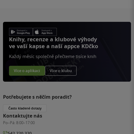
Knihy, recenze a klubové výhody
ve vaší kapse a naší appce KDčko
Každý měsíc společně přečteme tisíce knih
Více o aplikaci
Více o klubu
Potřebujete s něčím poradit?
Často kladené dotazy
Kontaktujte nás
Po–Pá:
8:00–17:00
542 220 320