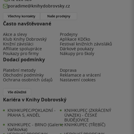
poradime@knihydobrovsky.cz
Všechny kontakty
Naše prodejny
Často navštěvované
Akce a slevy
Prodejny
Klub Knihy Dobrovský
Aplikace KDčko
Knižní závisláci
Festival knižních závisláků
Affiliate spolupráce
Dárkové poukazy
Poukazy pro firmy
Nákupy pro školy
Dodací podmínky
Platební metody
Doprava
Obchodní podmínky
Reklamace a vrácení
Ochrana osobních údajů
Nastavení cookies
Vše důležité
Kariéra v Knihy Dobrovský
KNIHKUPEC/POKLADNÍ -
KNIHKUPEC (ZKRÁCENÝ
PRAHA 5, ANDĚL
ÚVAZEK) - ČESKÉ
BUDĚJOVICE
KNIHKUPEC - BRNO (Galerie
KNIHKUPEC (TŘEBÍČ)
Vaňkovka)