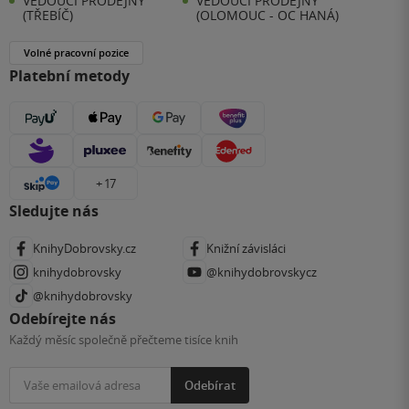
VEDOUCÍ PRODEJNY
VEDOUCÍ PRODEJNY
(TŘEBÍČ)
(OLOMOUC - OC HANÁ)
Volné pracovní pozice
Platební metody
+ 17
Sledujte nás
KnihyDobrovsky.cz
Knižní závisláci
knihydobrovsky
@knihydobrovskycz
@knihydobrovsky
Odebírejte nás
Každý měsíc společně přečteme tisíce knih
Odebírat