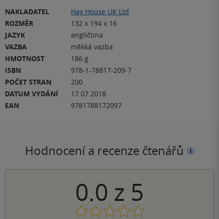
NAKLADATEL
Hay House UK Ltd
ROZMĚR
132 x 194 x 16
JAZYK
angličtina
VAZBA
měkká vazba
HMOTNOST
186 g
ISBN
978-1-78817-209-7
POČET STRAN
200
DATUM VYDÁNÍ
17.07.2018
EAN
9781788172097
Hodnocení a recenze čtenářů
0.0
z
5