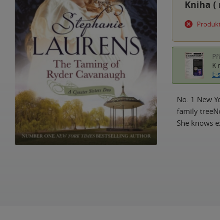
Kniha (
Produkt
Př
K 
E-
No. 1 New Yo
family treeNo
She knows ex