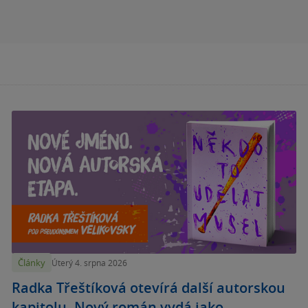
Články
Úterý 4. srpna 2026
Radka Třeštíková otevírá další autorskou
kapitolu. Nový román vydá jako