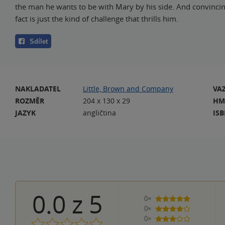
the man he wants to be with Mary by his side. And convincin
fact is just the kind of challenge that thrills him.
Sdílet
NAKLADATEL
Little, Brown and Company
VA
ROZMĚR
204 x 130 x 29
HM
JAZYK
angličtina
IS
0.0
z
5
0×
5 hvězdiček
0×
4 hvězdičky
0×
3 hvězdičky