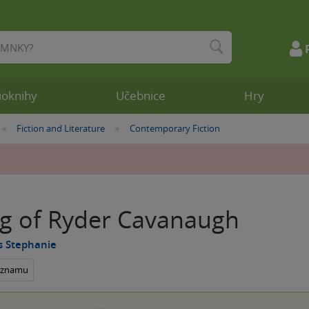
ioknihy
Učebnice
Hry
Fiction and Literature
Contemporary Fiction
»
»
g of Ryder Cavanaugh
s Stephanie
seznamu