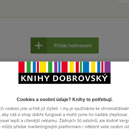
Přidat hodnocení
Cookies a osobní údaje? Knihy to potřebují.
h cookies jste určitě již slyšeli. I my je využíváme ke shromažďován
, aby náš e-shop dobře fungoval a mohli jsme ho nadále zlepšovat
vat lepší a cílenější reklamu. Žádných 50 odstínů, ale klidně Vergil
s může předat marketingovým platformám i některé vaše osobní úda