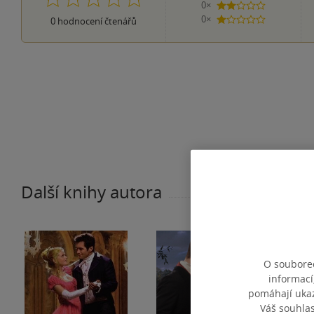
0×
2 hvězdičky
0×
0
hodnocení čtenářů
1 hvezdička
Další knihy autora
O souborec
informací
pomáhají ukazo
Váš souhla