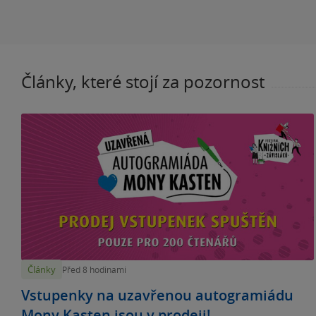
Články, které stojí za pozornost
Články
Před 8 hodinami
Vstupenky na uzavřenou autogramiádu
Mony Kasten jsou v prodeji!