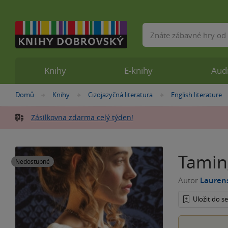
Vyhledávání
Knihy
E-knihy
Aud
Nacházíte
Domů
Knihy
Cizojazyčná literatura
English literature
»
»
»
se
zde:
Zásilkovna zdarma celý týden!
Tamin
Nedostupné
Autor
Lauren
Uložit do 