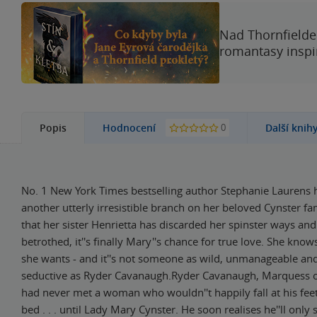
Nad Thornfieldem
romantasy inspi
0
Popis
Hodnocení
Další knih
No. 1 New York Times bestselling author Stephanie Laurens 
another utterly irresistible branch on her beloved Cynster f
that her sister Henrietta has discarded her spinster ways a
betrothed, it''s finally Mary''s chance for true love. She kno
she wants - and it''s not someone as wild, unmanageable and
seductive as Ryder Cavanaugh.Ryder Cavanaugh, Marquess o
had never met a woman who wouldn''t happily fall at his feet 
bed . . . until Lady Mary Cynster. He soon realises he''ll only