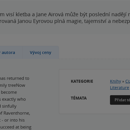
 visí kletba a Jane Airová může být poslední nadějí n
rovaná Janou Eyrovou plná magie, tajemství a nebezp
y autora
Vývoj ceny
has returned to
KATEGORIE
Knihy
»
Ci
amily treeNow
Literature
nd become
TÉMATA
ws exactly who
Přidat 
 sinfully
f Raventhorne,
- or into his
 succeed at being