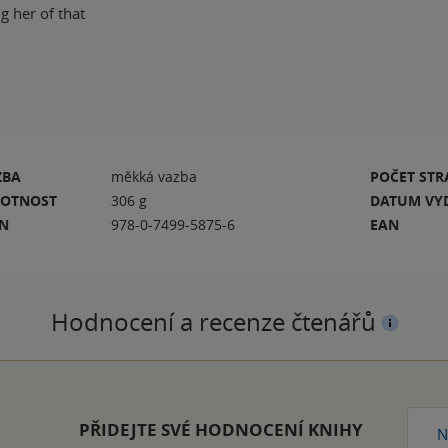
g her of that
ZBA
měkká vazba
POČET ST
OTNOST
306 g
DATUM VY
BN
978-0-7499-5875-6
EAN
Hodnocení a recenze čtenářů
PŘIDEJTE SVÉ HODNOCENÍ KNIHY
N