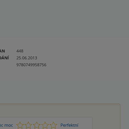
RAN
448
DÁNÍ
25.06.2013
9780749958756
1
2
3
4
5
ic moc
Perfektní