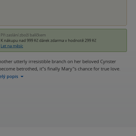
Při zaslání zboží balíčkem
K nákupu nad 999 Kč
dárek zdarma
v hodnotě 299 Kč
Let na měsíc
ther utterly irresistible branch on her beloved Cynster
come betrothed, it''s finally Mary''s chance for true love.
celý popis