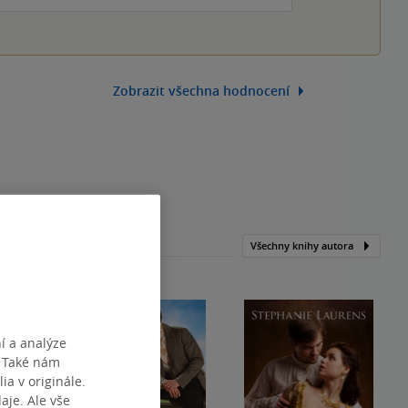
Zobrazit všechna hodnocení
Všechny knihy autora
í a analýze
. Také nám
ia v originále.
je. Ale vše