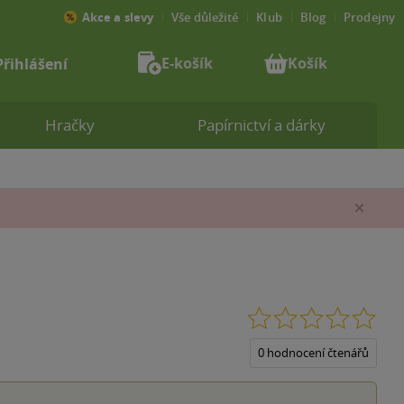
Akce a slevy
Vše důležité
Klub
Blog
Prodejny
E-košík
Košík
Přihlášení
Hračky
Papírnictví a dárky
Zav
0.0
z
5
0 hodnocení čtenářů
hvěz