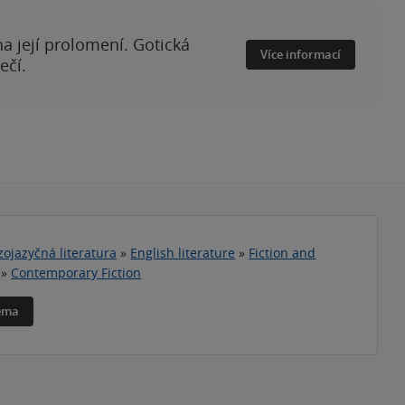
a její prolomení. Gotická
Více informací
ečí.
zojazyčná literatura
»
English literature
»
Fiction and
»
Contemporary Fiction
téma