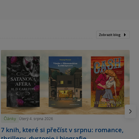
Zobrazit blog
N
p
Násled
Články
Úterý 4. srpna 2026
7 knih, které si přečíst v srpnu: romance,
thrillery, dystopie i biografie