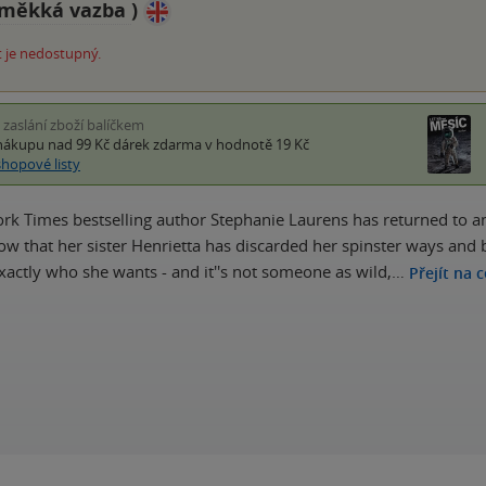
měkká vazba
)
 je nedostupný.
i zaslání zboží balíčkem
nákupu nad 99 Kč
dárek zdarma
v hodnotě 19 Kč
shopové listy
rk Times bestselling author Stephanie Laurens has returned to ano
w that her sister Henrietta has discarded her spinster ways and be
actly who she wants - and it''s not someone as wild,…
Přejít na 