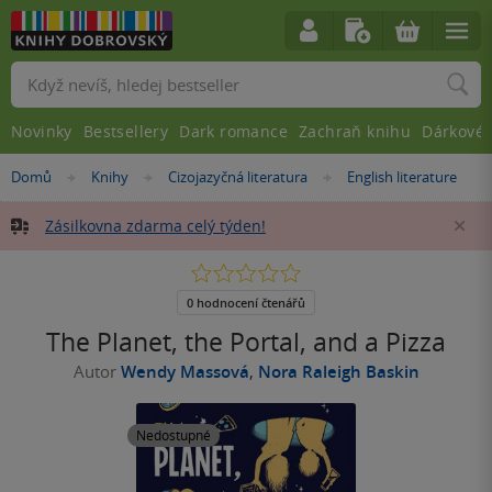
Vyhledávání
Novinky
Bestsellery
Dark romance
Zachraň knihu
Dárkové 
Nacházíte
Domů
Knihy
Cizojazyčná literatura
English literature
»
»
»
se
zde:
Zásilkovna zdarma celý týden!
Za
0.0
z
5
0 hodnocení čtenářů
hvězdiček
The Planet, the Portal, and a Pizza
Autor
Wendy Massová
,
Nora Raleigh Baskin
Nedostupné