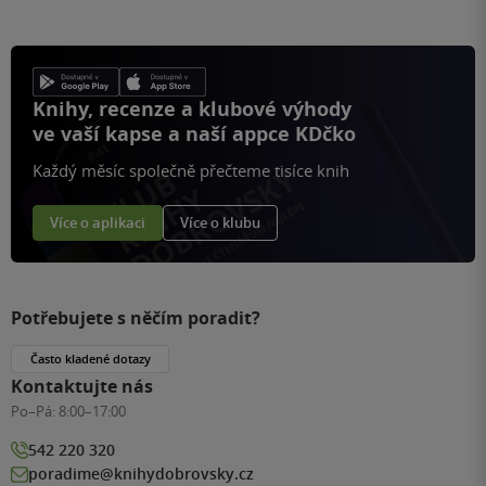
Knihy, recenze a klubové výhody
ve vaší kapse a naší appce KDčko
Každý měsíc společně přečteme tisíce knih
Více o aplikaci
Více o klubu
Potřebujete s něčím poradit?
Často kladené dotazy
Kontaktujte nás
Po–Pá:
8:00–17:00
542 220 320
poradime@knihydobrovsky.cz