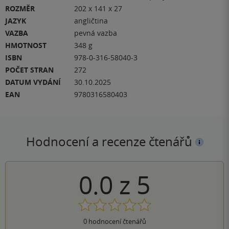
ROZMĚR
202 x 141 x 27
JAZYK
angličtina
VAZBA
pevná vazba
HMOTNOST
348 g
ISBN
978-0-316-58040-3
POČET STRAN
272
DATUM VYDÁNÍ
30.10.2025
EAN
9780316580403
Hodnocení a recenze čtenářů
0.0
z
5
0
hodnocení čtenářů