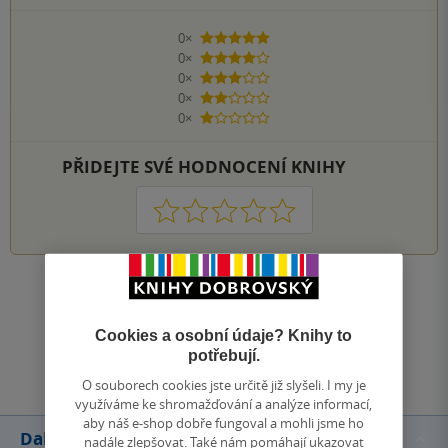
0×
5 hvězdiček
0×
4 hvězdičky
0×
3 hvězdičky
0×
2 hvězdičky
0×
1 hvezdička
PŘIDEJTE SVÉ HODNOCENÍ KNIHY
1
2
3
4
5
Zobrazit všechna hodnocení
Cookies a osobní údaje? Knihy to
Přidat hodnocení
potřebují.
O souborech cookies jste určitě již slyšeli. I my je
využíváme ke shromažďování a analýze informací,
aby náš e-shop dobře fungoval a mohli jsme ho
Další knihy autora
nadále zlepšovat. Také nám pomáhají ukazovat