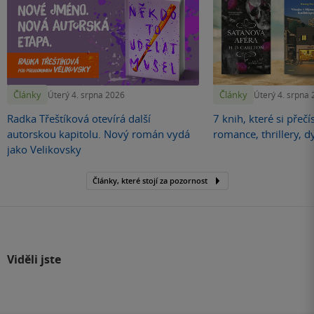
Články
Články
Úterý 4. srpna 2026
Úterý 4. srpna
Radka Třeštíková otevírá další
7 knih, které si přečí
autorskou kapitolu. Nový román vydá
romance, thrillery, d
jako Velikovsky
Články, které stojí za pozornost
Viděli jste