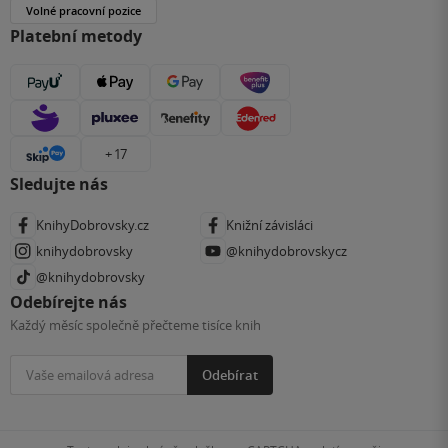
Volné pracovní pozice
Platební metody
+ 17
Sledujte nás
KnihyDobrovsky.cz
Knižní závisláci
knihydobrovsky
@knihydobrovskycz
@knihydobrovsky
Odebírejte nás
Každý měsíc společně přečteme tisíce knih
Odebírat