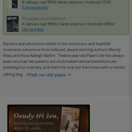
K nákupu nad 99 Kč
dárek zdarma
v hodnotě 19 Kč
E-shopové listy
Při zaslání zboží balíčkem
K nákupu nad 999 Kč
dárek zdarma
v hodnotě 299 Kč
Let na měsíc
Mystery and adventure collide in this humorous and heartfelt
multiverse adventure from beloved, award-winning authors Wendy
Mass and Nora Raleigh Baskin. Twelve-year-old Piper’s life has always
been unusual: her parents are clockmakers whose inventions are
anything but ordinary, and she’s the only kid she knows with a robotic
talking dog.…
Přejít na celý popis