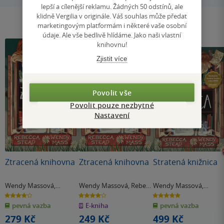
lepší a cílenější reklamu. Žádných 50 odstínů, ale
klidně Vergilia v originále. Váš souhlas může předat
marketingovým platformám i některé vaše osobní
údaje. Ale vše bedlivě hlídáme. Jako naši vlastní
knihovnu!
Zjistit více
Povolit vše
Povolit pouze nezbytné
Nastavení
Ztracená knihovna
Ztracená knihovna
Stratená knižnica
Wendy Massová
,
Wendy Massová
,
Rebeca
Wendy Massová
,
Rebecca Stead
Steadová
Rebecca Stead
4.2
4.2
5.0
z
z
z
pevná vazba
E-kniha
pevná vazba
5
5
5
hvězdiček
hvězdiček
hvězdiček
279 Kč
249 Kč
499 Kč