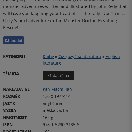
monster adventures written and illustrated by John Kelly that
will have you laughing your head off . . . literally. Don''t miss
Ozzy''s next adventure in The Monster Doctor: Revolting
Rescue!
Sdílet
KATEGORIE
Knihy
»
Cizojazyčná literatura
»
English
literature
TÉMATA
Přidat téma
NAKLADATEL
Pan Macmillan
ROZMĚR
130 x 197 x 14
JAZYK
angličtina
VAZBA
měkká vazba
HMOTNOST
164 g
ISBN
978-1-5290-2135-6
POČET STRAN
192