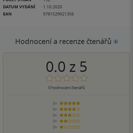
DATUM VYDÁNÍ
1.10.2020
EAN
9781529021356
Hodnocení a recenze čtenářů
0.0
z
5
0
hodnocení čtenářů
0×
5 hvězdiček
0×
4 hvězdičky
0×
3 hvězdičky
0×
2 hvězdičky
0×
1 hvezdička