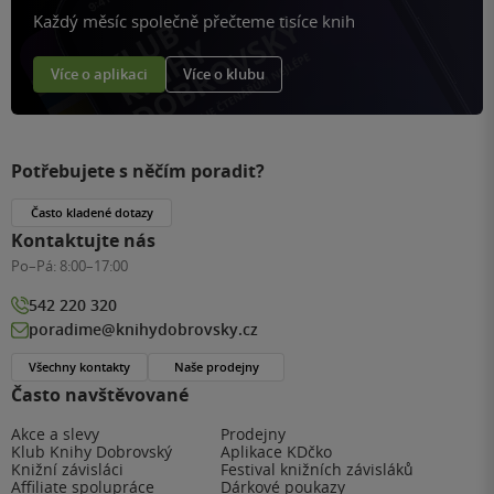
Každý měsíc společně přečteme tisíce knih
Více o aplikaci
Více o klubu
Potřebujete s něčím poradit?
Často kladené dotazy
Kontaktujte nás
Po–Pá:
8:00–17:00
542 220 320
poradime@knihydobrovsky.cz
Všechny kontakty
Naše prodejny
Často navštěvované
Akce a slevy
Prodejny
Klub Knihy Dobrovský
Aplikace KDčko
Knižní závisláci
Festival knižních závisláků
Affiliate spolupráce
Dárkové poukazy