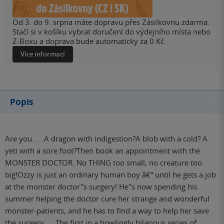
Od 3. do 9. srpna máte dopravu přes Zásilkovnu zdarma.
Stačí si v košíku vybrat doručení do výdejního místa nebo
Z-Boxu a doprava bude automaticky za 0 Kč.
Více informací
Popis
Are you . . .A dragon with indigestion?A blob with a cold? A
yeti with a sore foot?Then book an appointment with the
MONSTER DOCTOR. No THING too small, no creature too
big!Ozzy is just an ordinary human boy â€“ until he gets a job
at the monster doctor''s surgery! He''s now spending his
summer helping the doctor cure her strange and wonderful
monster-patients, and he has to find a way to help her save
the surgery . . .The first in a howlingly hilarious series of