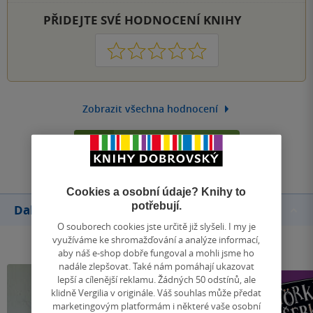
PŘIDEJTE SVÉ HODNOCENÍ KNIHY
1
2
3
4
5
Zobrazit všechna hodnocení
Přidat hodnocení
Cookies a osobní údaje? Knihy to
potřebují.
Další knihy autora
O souborech cookies jste určitě již slyšeli. I my je
využíváme ke shromažďování a analýze informací,
aby náš e-shop dobře fungoval a mohli jsme ho
nadále zlepšovat. Také nám pomáhají ukazovat
lepší a cílenější reklamu. Žádných 50 odstínů, ale
klidně Vergilia v originále. Váš souhlas může předat
marketingovým platformám i některé vaše osobní