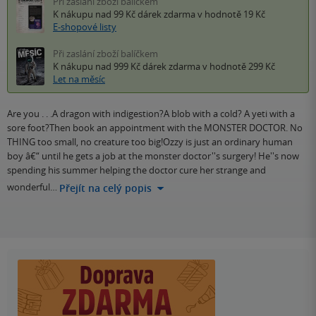
Při zaslání zboží balíčkem
K nákupu nad 99 Kč
dárek zdarma
v hodnotě 19 Kč
E-shopové listy
Při zaslání zboží balíčkem
K nákupu nad 999 Kč
dárek zdarma
v hodnotě 299 Kč
Let na měsíc
Are you . . .A dragon with indigestion?A blob with a cold? A yeti with a
sore foot?Then book an appointment with the MONSTER DOCTOR. No
THING too small, no creature too big!Ozzy is just an ordinary human
boy â€“ until he gets a job at the monster doctor''s surgery! He''s now
spending his summer helping the doctor cure her strange and
wonderful…
Přejít na celý popis