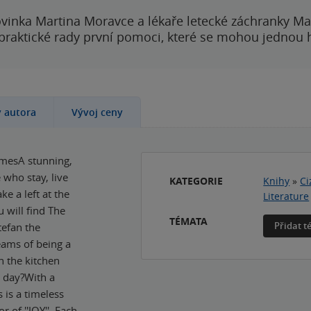
vinka Martina Moravce a lékaře letecké záchranky Ma
 praktické rady první pomoci, které se mohou jednou
y autora
Vývoj ceny
imesA stunning,
 who stay, live
KATEGORIE
Knihy
»
Ci
ke a left at the
Literature
 will find The
TÉMATA
Přidat 
tefan the
eams of being a
n the kitchen
e day?With a
 is a timeless
 of ''JOY''. Each