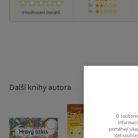
0×
2 hvězdičky
0×
0
hodnocení čtenářů
1 hvezdička
Další knihy autora
O souborec
informací
pomáhají ukazo
Váš souhla