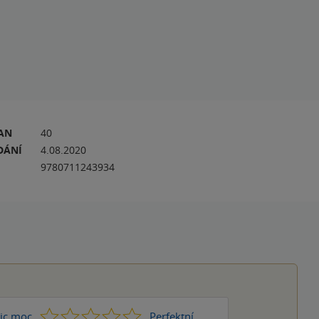
RAN
40
DÁNÍ
4.08.2020
9780711243934
1
2
3
4
5
ic moc
Perfektní