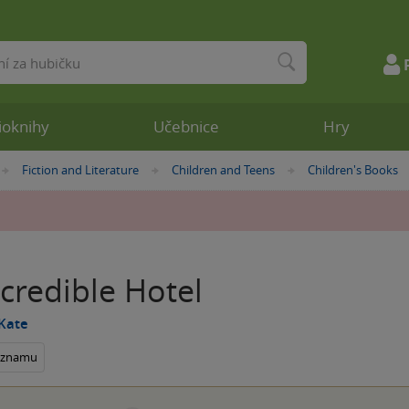
ioknihy
Učebnice
Hry
Fiction and Literature
Children and Teens
Children's Books
»
»
»
credible Hotel
Kate
seznamu