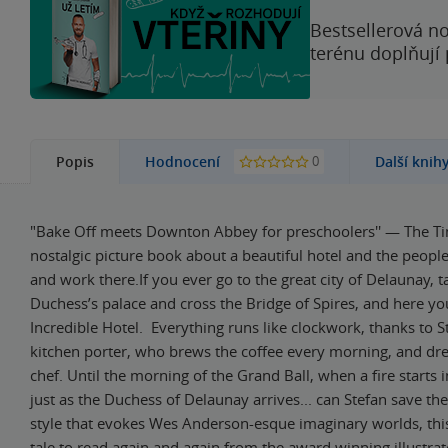
Bestsellerová no
terénu doplňují
0
Popis
Hodnocení
Další knih
"Bake Off meets Downton Abbey for preschoolers'' — The T
nostalgic picture book about a beautiful hotel and the people
and work there.If you ever go to the great city of Delaunay, ta
Duchess’s palace and cross the Bridge of Spires, and here you
Incredible Hotel. Everything runs like clockwork, thanks to S
kitchen porter, who brews the coffee every morning, and dr
chef. Until the morning of the Grand Ball, when a fire starts i
just as the Duchess of Delaunay arrives... can Stefan save th
style that evokes Wes Anderson-esque imaginary worlds, this
tale to read again and again from the award winning illustrator