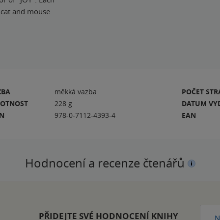
he cat and mouse
ZBA
měkká vazba
POČET ST
OTNOST
228 g
DATUM VY
BN
978-0-7112-4393-4
EAN
Hodnocení a recenze čtenářů
PŘIDEJTE SVÉ HODNOCENÍ KNIHY
N