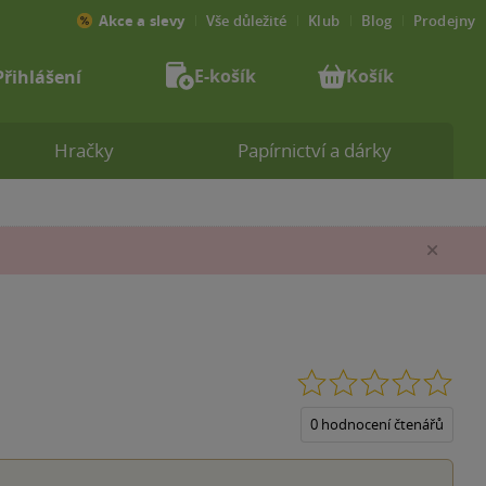
Akce a slevy
Vše důležité
Klub
Blog
Prodejny
E-košík
Košík
Přihlášení
Hračky
Papírnictví a dárky
Zav
0.0
z
5
0 hodnocení čtenářů
hvěz