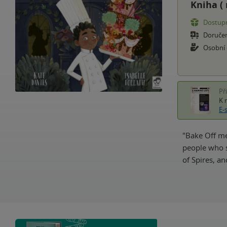
Kniha (
Dostupn
Doruče
Osobní
Př
K 
E-
"Bake Off me
people who st
of Spires, an