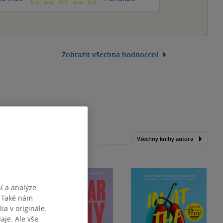
Zobrazit všechna hodnocení
Všechny knihy autora
í a analýze
. Také nám
ia v originále.
je. Ale vše