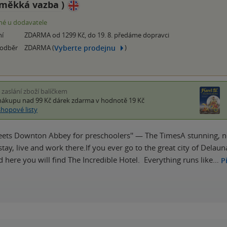
měkká vazba
)
é u dodavatele
ní
ZDARMA od 1299 Kč, do 19. 8. předáme dopravci
Vyberte prodejnu
 odběr
ZDARMA (
)
i zaslání zboží balíčkem
nákupu nad 99 Kč
dárek zdarma
v hodnotě 19 Kč
shopové listy
ets Downton Abbey for preschoolers'' — The TimesA stunning, nos
ay, live and work there.If you ever go to the great city of Delauna
d here you will find The Incredible Hotel. Everything runs like…
P