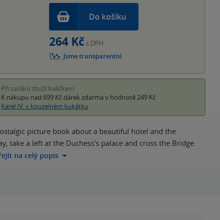
Do košíku
264 Kč
s DPH
Jsme transparentní
Při zaslání zboží balíčkem
K nákupu nad 699 Kč
dárek zdarma
v hodnotě 249 Kč
Karel IV. v kouzelném kukátku
talgic picture book about a beautiful hotel and the
y, take a left at the Duchess’s palace and cross the Bridge
řejít na celý popis