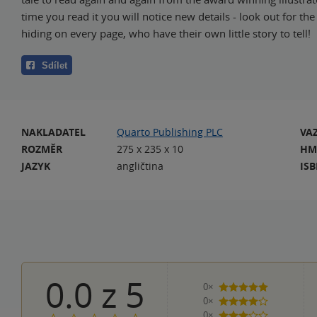
time you read it you will notice new details - look out for t
hiding on every page, who have their own little story to tell!
Sdílet
NAKLADATEL
Quarto Publishing PLC
VA
ROZMĚR
275 x 235 x 10
HM
JAZYK
angličtina
IS
0.0
z
5
0×
5 hvězdiček
0×
4 hvězdičky
0×
3 hvězdičky