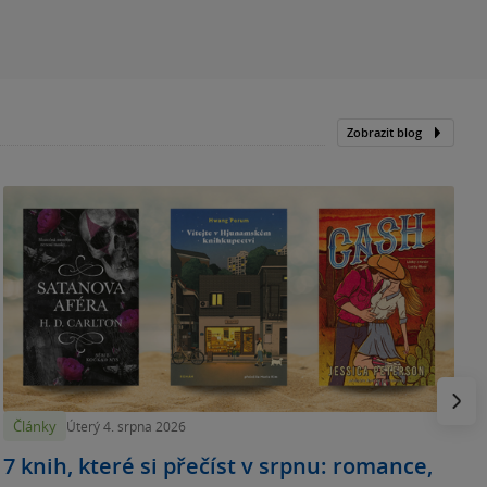
Zobrazit blog
N
p
Násled
Články
Úterý 4. srpna 2026
7 knih, které si přečíst v srpnu: romance,