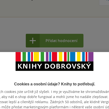
Přidat hodnocení
Cookies a osobní údaje? Knihy to potřebují.
h cookies jste určitě již slyšeli. I my je využíváme ke shromažďován
, aby náš e-shop dobře fungoval a mohli jsme ho nadále zlepšovat
vat lepší a cílenější reklamu. Žádných 50 odstínů, ale klidně Vergil
s může předat marketingovým platformám i některé vaše osobní úda