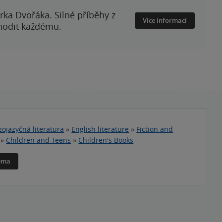
rka Dvořáka. Silné příběhy z
Více informací
 hodit každému.
zojazyčná literatura
»
English literature
»
Fiction and
»
Children and Teens
»
Children's Books
téma