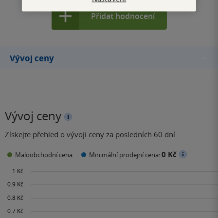
Přidat hodnocení
Vývoj ceny
Vývoj ceny
Získejte přehled o vývoji ceny za posledních 60 dní.
0 Kč
Maloobchodní cena
Minimální prodejní cena: