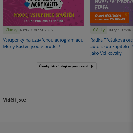
Články
Články
Pátek 7. srpna 2026
Úterý 4. srpna
Vstupenky na uzavřenou autogramiádu
Radka Třeštíková otev
Mony Kasten jsou v prodeji!
autorskou kapitolu.
jako Velikovsky
Články, které stojí za pozornost
Viděli jste