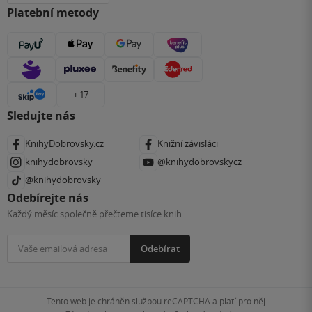
Platební metody
+ 17
Sledujte nás
KnihyDobrovsky.cz
Knižní závisláci
knihydobrovsky
@knihydobrovskycz
@knihydobrovsky
Odebírejte nás
Každý měsíc společně přečteme tisíce knih
Odebírat
Tento web je chráněn službou reCAPTCHA a platí pro něj