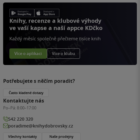
Knihy, recenze a klubové výhody
ve vaší kapse a naší appce KDčko
Každý měsíc společně přečteme tisíce knih
Více o aplikaci
Více o klubu
Potřebujete s něčím poradit?
Často kladené dotazy
Kontaktujte nás
Po–Pá:
8:00–17:00
542 220 320
poradime@knihydobrovsky.cz
Všechny kontakty
Naše prodejny