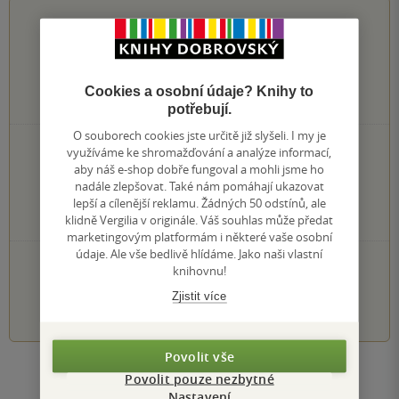
0.0
z
5
Cookies a osobní údaje? Knihy to
0
hodnocení čtenářů
potřebují.
O souborech cookies jste určitě již slyšeli. I my je
0×
5 hvězdiček
využíváme ke shromažďování a analýze informací,
0×
4 hvězdičky
aby náš e-shop dobře fungoval a mohli jsme ho
0×
nadále zlepšovat. Také nám pomáhají ukazovat
3 hvězdičky
0×
lepší a cílenější reklamu. Žádných 50 odstínů, ale
2 hvězdičky
0×
klidně Vergilia v originále. Váš souhlas může předat
1 hvezdička
marketingovým platformám i některé vaše osobní
údaje. Ale vše bedlivě hlídáme. Jako naši vlastní
PŘIDEJTE SVÉ HODNOCENÍ KNIHY
knihovnu!
Zjistit více
1
2
3
4
5
Povolit vše
Zobrazit všechna hodnocení
Povolit pouze nezbytné
Nastavení