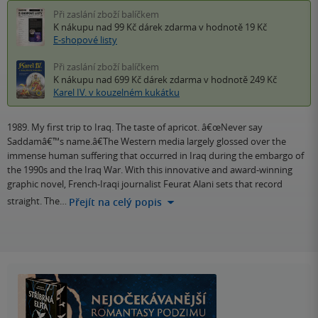
Při zaslání zboží balíčkem
K nákupu nad 99 Kč
dárek zdarma
v hodnotě 19 Kč
E-shopové listy
Při zaslání zboží balíčkem
K nákupu nad 699 Kč
dárek zdarma
v hodnotě 249 Kč
Karel IV. v kouzelném kukátku
1989. My first trip to Iraq. The taste of apricot. â€œNever say
Saddamâ€™s name.â€The Western media largely glossed over the
immense human suffering that occurred in Iraq during the embargo of
the 1990s and the Iraq War. With this innovative and award-winning
graphic novel, French-Iraqi journalist Feurat Alani sets that record
straight. The…
Přejít na celý popis