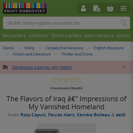
Vyhledávání
Bestsellery
Učebnice
Školní potřeby
Dark romance
Zachra
Nacházíte
Domů
Knihy
Cizojazyčná literatura
English literature
»
»
»
se
Fiction and Literature
Thriller and Crime
»
»
zde:
Zásilkovna zdarma celý týden!
Za
0.0
z
5
0 hodnocení čtenářů
hvězdiček
The Flavors of Iraq â€“ Impressions of
My Vanished Homeland
Autor
Ross Caputi
,
Feurat Alani
,
Kendra Boileau
&
další
Nedostupné