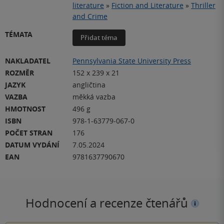
literature
»
Fiction and Literature
»
Thriller
and Crime
TÉMATA
Přidat téma
NAKLADATEL
Pennsylvania State University Press
ROZMĚR
152 x 239 x 21
JAZYK
angličtina
VAZBA
měkká vazba
HMOTNOST
496 g
ISBN
978-1-63779-067-0
POČET STRAN
176
DATUM VYDÁNÍ
7.05.2024
EAN
9781637790670
Hodnocení a recenze čtenářů