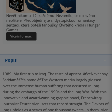
Nevěř nikomu. Lži každému. Nezamiluj se do svého
nepřítele. Předobjednejte si dystopickou romantasy
senzaci, která potěší fanoušky Čtvrtého křídla i Hunger
Games.
Více informací
Popis
1989. My first trip to Iraq. The taste of apricot. â€œNever say
Saddamâ€™s name.â€The Western media largely glossed
over the immense human suffering that occurred in Iraq
during the embargo of the 1990s and the Iraq War. With this
innovative and award-winning graphic novel, French-Iraqi
journalist Feurat Alani sets that record straight. The Flavors of
Iraq unfolds as a series of one thousand tweets. In them, Alani