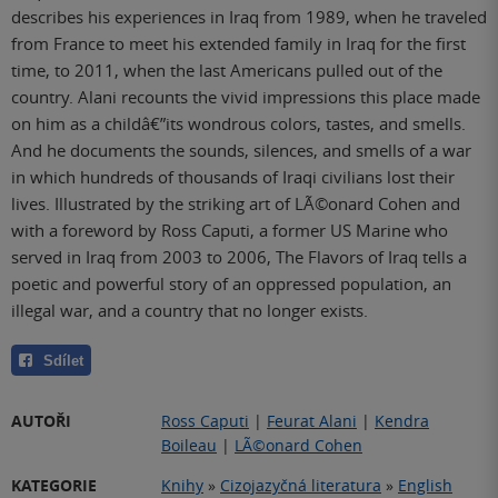
describes his experiences in Iraq from 1989, when he traveled
from France to meet his extended family in Iraq for the first
time, to 2011, when the last Americans pulled out of the
country. Alani recounts the vivid impressions this place made
on him as a childâ€”its wondrous colors, tastes, and smells.
And he documents the sounds, silences, and smells of a war
in which hundreds of thousands of Iraqi civilians lost their
lives. Illustrated by the striking art of LÃ©onard Cohen and
with a foreword by Ross Caputi, a former US Marine who
served in Iraq from 2003 to 2006, The Flavors of Iraq tells a
poetic and powerful story of an oppressed population, an
illegal war, and a country that no longer exists.
Sdílet
AUTOŘI
Ross Caputi
|
Feurat Alani
|
Kendra
Boileau
|
LÃ©onard Cohen
KATEGORIE
Knihy
»
Cizojazyčná literatura
»
English