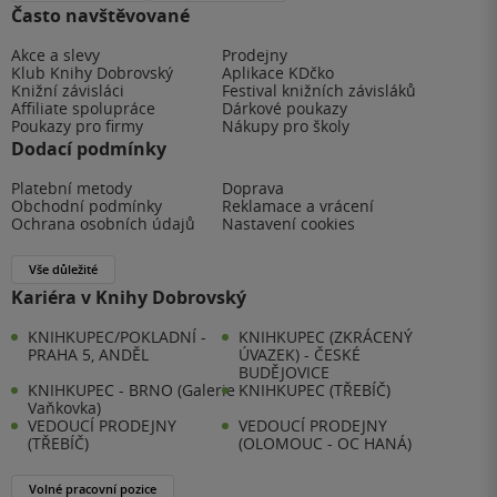
Často navštěvované
Akce a slevy
Prodejny
Klub Knihy Dobrovský
Aplikace KDčko
Knižní závisláci
Festival knižních závisláků
Affiliate spolupráce
Dárkové poukazy
Poukazy pro firmy
Nákupy pro školy
Dodací podmínky
Platební metody
Doprava
Obchodní podmínky
Reklamace a vrácení
Ochrana osobních údajů
Nastavení cookies
Vše důležité
Kariéra v Knihy Dobrovský
KNIHKUPEC/POKLADNÍ -
KNIHKUPEC (ZKRÁCENÝ
PRAHA 5, ANDĚL
ÚVAZEK) - ČESKÉ
BUDĚJOVICE
KNIHKUPEC - BRNO (Galerie
KNIHKUPEC (TŘEBÍČ)
Vaňkovka)
VEDOUCÍ PRODEJNY
VEDOUCÍ PRODEJNY
(TŘEBÍČ)
(OLOMOUC - OC HANÁ)
Volné pracovní pozice