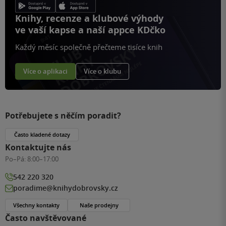
Knihy, recenze a klubové výhody
ve vaší kapse a naší appce KDčko
Každý měsíc společně přečteme tisíce knih
Více o aplikaci
Více o klubu
Potřebujete s něčím poradit?
Často kladené dotazy
Kontaktujte nás
Po–Pá:
8:00–17:00
542 220 320
poradime@knihydobrovsky.cz
Všechny kontakty
Naše prodejny
Často navštěvované