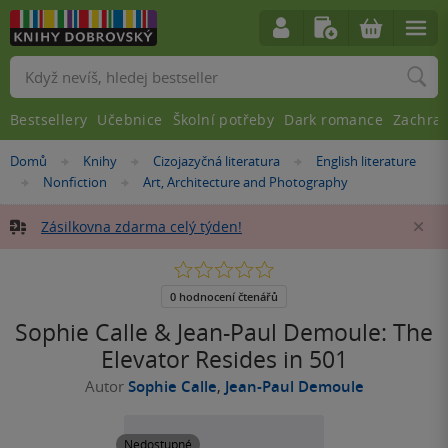
Vyhledávání
Bestsellery
Učebnice
Školní potřeby
Dark romance
Zachra
Nacházíte
Domů
Knihy
Cizojazyčná literatura
English literature
»
»
»
se
Nonfiction
Art, Architecture and Photography
»
»
zde:
Zásilkovna zdarma celý týden!
Za
0.0
z
5
0 hodnocení čtenářů
hvězdiček
Sophie Calle & Jean-Paul Demoule: The
Elevator Resides in 501
Autor
Sophie Calle
,
Jean-Paul Demoule
Nedostupné