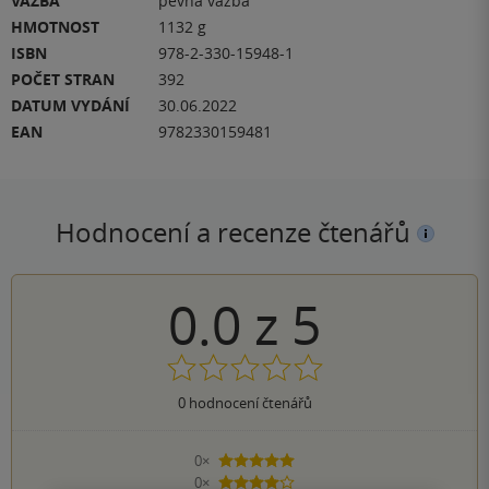
VAZBA
pevná vazba
HMOTNOST
1132 g
ISBN
978-2-330-15948-1
POČET STRAN
392
DATUM VYDÁNÍ
30.06.2022
EAN
9782330159481
Hodnocení a recenze čtenářů
0.0
z
5
0
hodnocení čtenářů
0×
5 hvězdiček
0×
4 hvězdičky