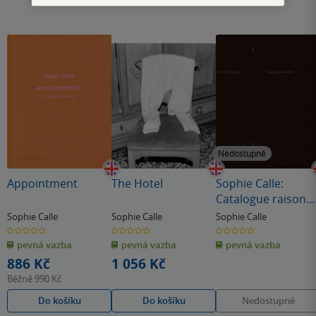
Nedostupné
Appointment
The Hotel
Sophie Calle:
Catalogue raisonn
of the unfinished
Sophie Calle
Sophie Calle
Sophie Calle
0.0
0.0
0.0
z
z
z
pevná vazba
pevná vazba
pevná vazba
5
5
5
hvězdiček
hvězdiček
hvězdiček
886 Kč
1 056 Kč
Běžně
990 Kč
Do košíku
Do košíku
Nedostupné