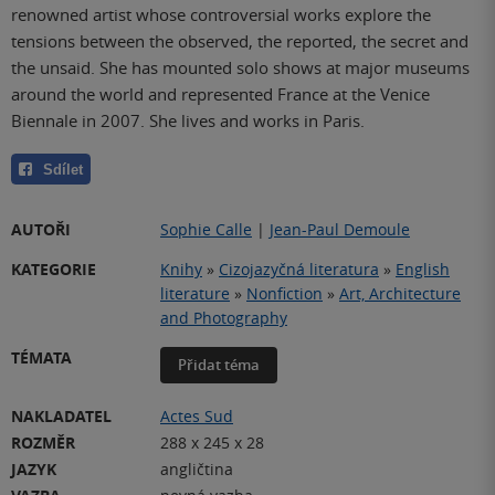
renowned artist whose controversial works explore the
tensions between the observed, the reported, the secret and
the unsaid. She has mounted solo shows at major museums
around the world and represented France at the Venice
Biennale in 2007. She lives and works in Paris.
Sdílet
AUTOŘI
Sophie Calle
|
Jean-Paul Demoule
KATEGORIE
Knihy
»
Cizojazyčná literatura
»
English
literature
»
Nonfiction
»
Art, Architecture
and Photography
TÉMATA
Přidat téma
NAKLADATEL
Actes Sud
ROZMĚR
288 x 245 x 28
JAZYK
angličtina