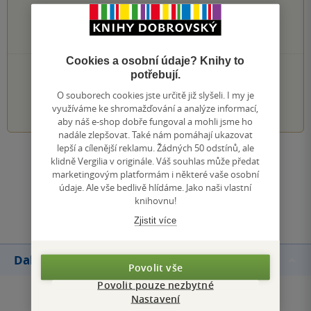
0×
3 hvězdičky
0×
2 hvězdičky
0×
1 hvezdička
Cookies a osobní údaje? Knihy to
PŘIDEJTE SVÉ HODNOCENÍ KNIHY
potřebují.
O souborech cookies jste určitě již slyšeli. I my je
1
2
3
4
5
využíváme ke shromažďování a analýze informací,
aby náš e-shop dobře fungoval a mohli jsme ho
nadále zlepšovat. Také nám pomáhají ukazovat
lepší a cílenější reklamu. Žádných 50 odstínů, ale
Zobrazit všechna hodnocení
klidně Vergilia v originále. Váš souhlas může předat
marketingovým platformám i některé vaše osobní
údaje. Ale vše bedlivě hlídáme. Jako naši vlastní
Přidat hodnocení
knihovnu!
Zjistit více
Další knihy autora
Povolit vše
Povolit pouze nezbytné
Nastavení