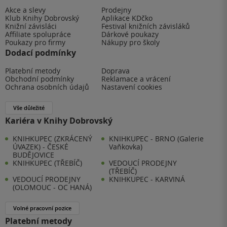
Akce a slevy
Prodejny
Klub Knihy Dobrovský
Aplikace KDčko
Knižní závisláci
Festival knižních závisláků
Affiliate spolupráce
Dárkové poukazy
Poukazy pro firmy
Nákupy pro školy
Dodací podmínky
Platební metody
Doprava
Obchodní podmínky
Reklamace a vrácení
Ochrana osobních údajů
Nastavení cookies
Vše důležité
Kariéra v Knihy Dobrovský
KNIHKUPEC (ZKRÁCENÝ
KNIHKUPEC - BRNO (Galerie
ÚVAZEK) - ČESKÉ
Vaňkovka)
BUDĚJOVICE
KNIHKUPEC (TŘEBÍČ)
VEDOUCÍ PRODEJNY
(TŘEBÍČ)
VEDOUCÍ PRODEJNY
KNIHKUPEC - KARVINÁ
(OLOMOUC - OC HANÁ)
Volné pracovní pozice
Platební metody