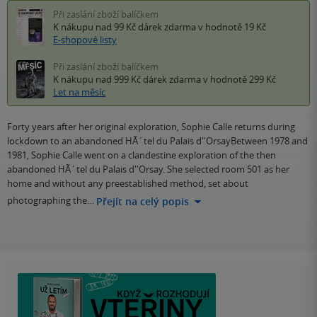
Při zaslání zboží balíčkem
K nákupu nad 99 Kč
dárek zdarma
v hodnotě 19 Kč
E-shopové listy
Při zaslání zboží balíčkem
K nákupu nad 999 Kč
dárek zdarma
v hodnotě 299 Kč
Let na měsíc
Forty years after her original exploration, Sophie Calle returns during
lockdown to an abandoned HÃ´tel du Palais d''OrsayBetween 1978 and
1981, Sophie Calle went on a clandestine exploration of the then
abandoned HÃ´tel du Palais d''Orsay. She selected room 501 as her
home and without any preestablished method, set about
photographing the…
Přejít na celý popis