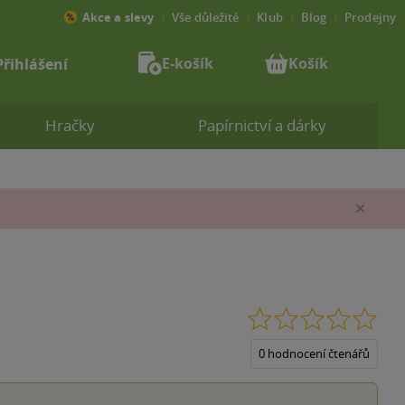
Akce a slevy
Vše důležité
Klub
Blog
Prodejny
E-košík
Košík
Přihlášení
Hračky
Papírnictví a dárky
Zav
0.0
z
5
0 hodnocení čtenářů
hvěz