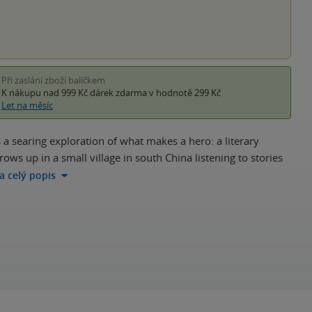
Při zaslání zboží balíčkem
K nákupu nad 999 Kč
dárek zdarma
v hodnotě 299 Kč
Let na měsíc
 a searing exploration of what makes a hero: a literary
rows up in a small village in south China listening to stories
na celý popis