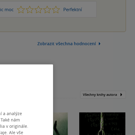
1
2
3
4
5
ic moc
Perfektní
Zobrazit všechna hodnocení
Všechny knihy autora
í a analýze
. Také nám
ia v originále.
je. Ale vše