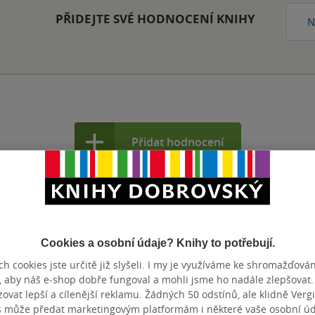
PŘIDEJTE SVÉ HODNOCENÍ KNIHY
N
Přidat hodnocení
Cookies a osobní údaje? Knihy to potřebují.
h cookies jste určitě již slyšeli. I my je využíváme ke shromažďován
, aby náš e-shop dobře fungoval a mohli jsme ho nadále zlepšovat
vat lepší a cílenější reklamu. Žádných 50 odstínů, ale klidně Vergil
s může předat marketingovým platformám i některé vaše osobní úda