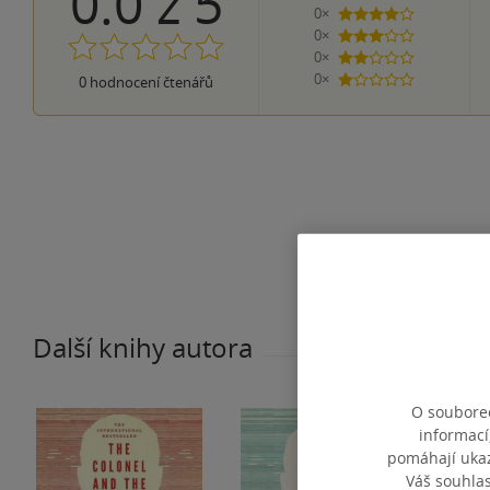
0.0
z
5
0×
4 hvězdičky
0×
3 hvězdičky
0×
2 hvězdičky
0×
0
hodnocení čtenářů
1 hvezdička
Další knihy autora
O souborec
informací
pomáhají ukazo
Váš souhla