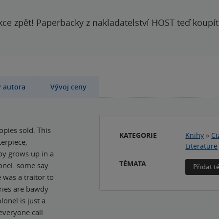
kce zpět! Paperbacky z nakladatelství HOST teď koupí
y autora
Vývoj ceny
pies sold. This
KATEGORIE
Knihy
»
Ci
terpiece,
Literature
boy grows up in a
TÉMATA
lonel: some say
Přidat 
was a traitor to
ories are bawdy
lonel is just a
everyone call