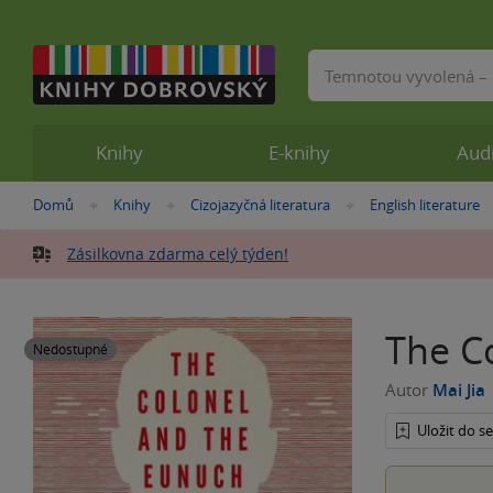
Vyhledávání
Knihy
E-knihy
Aud
Nacházíte
Domů
Knihy
Cizojazyčná literatura
English literature
»
»
»
se
zde:
Zásilkovna zdarma celý týden!
The C
Nedostupné
Autor
Mai Jia
Uložit do 