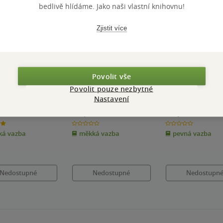
bedlivě hlídáme. Jako naši vlastní knihovnu!
Zjistit více
tupné
Nedostupné
Nedostupné
Povolit vše
Povolit pouze nezbytné
ded
Decoded
Rozluštěno
Nastavení
Mai Jia
Mai Jia
0.0
0.0
z
z
á vazba
měkká vazba
pevná vazba
5
5
k
hvězdiček
hvězdiček
Nedostupné
Nedostupné
Nedostupn