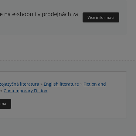
te na e-shopu i v prodejnách za
Více informací
zojazyčná literatura
»
English literature
»
Fiction and
»
Contemporary Fiction
téma