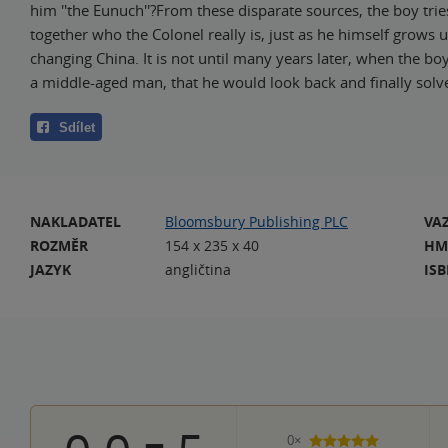
him ''the Eunuch''?From these disparate sources, the boy trie
together who the Colonel really is, just as he himself grows u
changing China. It is not until many years later, when the b
a middle-aged man, that he would look back and finally solve
Sdílet
NAKLADATEL
Bloomsbury Publishing PLC
VA
ROZMĚR
154 x 235 x 40
HM
JAZYK
angličtina
IS
0×
5 hvězdiček