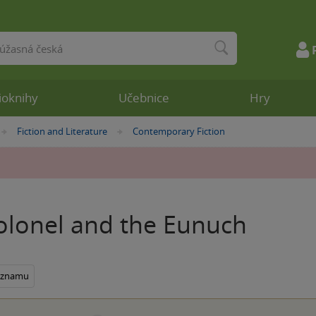
ioknihy
Učebnice
Hry
Fiction and Literature
Contemporary Fiction
»
»
olonel and the Eunuch
seznamu