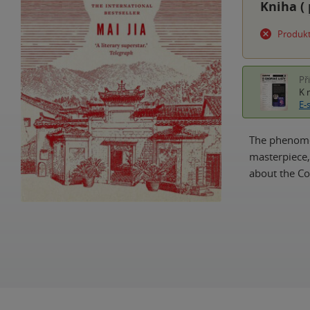
Kniha (
Produkt
Př
K 
E-
The phenomen
masterpiece, 
about the Co