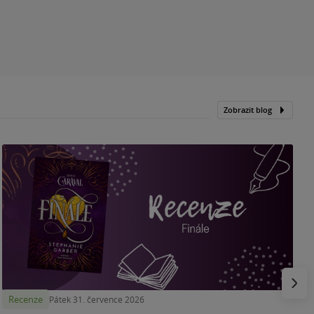
Zobrazit blog
„
p
H
e
Násled
Recenze
Pátek 31. července 2026