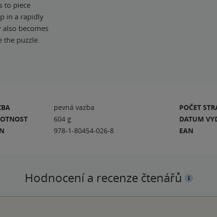
s to piece
p in a rapidly
oy also becomes
 the puzzle.
ZBA
pevná vazba
POČET ST
OTNOST
604 g
DATUM VY
BN
978-1-80454-026-8
EAN
Hodnocení a recenze čtenářů