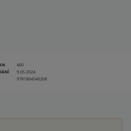
RAN
400
DÁNÍ
9.05.2024
9781804540268