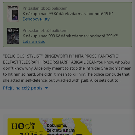
Při zaslání zboží balíčkem
K nákupu nad 99 Kč
dárek zdarma
v hodnotě 19 Kč
E-shopové listy
Při zaslání zboží balíčkem
K nákupu nad 999 Kč
dárek zdarma
v hodnotě 299 Kč
Let na měsíc
''DELICIOUS'' STYLIST''''BINGEWORTHY'' NITA PROSE''FANTASTIC''
BELFAST TELEGRAPH''RAZOR-SHARP'' ABIGAIL DEANYou know who.You
don''t know why. Alice only meant to stop the intruder.She didn''t mean
to hit him so hard. She didn''t mean to kill him.The police conclude that
she acted in self-defence, but wracked with guilt, Alice sets out to…
Přejít na celý popis