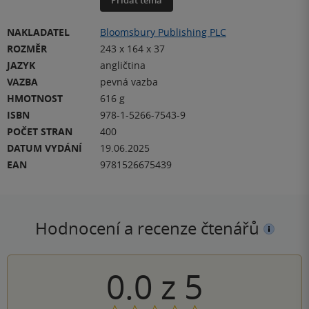
NAKLADATEL
Bloomsbury Publishing PLC
ROZMĚR
243 x 164 x 37
JAZYK
angličtina
VAZBA
pevná vazba
HMOTNOST
616 g
ISBN
978-1-5266-7543-9
POČET STRAN
400
DATUM VYDÁNÍ
19.06.2025
EAN
9781526675439
Hodnocení a recenze čtenářů
0.0
z
5