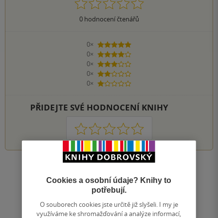
0
hodnocení čtenářů
0×
5 hvězdiček
0×
4 hvězdičky
0×
3 hvězdičky
0×
2 hvězdičky
0×
1 hvezdička
PŘIDEJTE SVÉ HODNOCENÍ KNIHY
1
2
3
4
5
Zobrazit všechna hodnocení
Cookies a osobní údaje? Knihy to
potřebují.
Přidat hodnocení
O souborech cookies jste určitě již slyšeli. I my je
využíváme ke shromažďování a analýze informací,