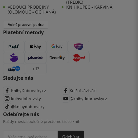
(TŘEBÍČ)
VEDOUCÍ PRODEJNY
KNIHKUPEC - KARVINÁ
(OLOMOUC - OC HANÁ)
Volné pracovní pozice
Platební metody
+ 17
Sledujte nás
KnihyDobrovsky.cz
Knižní závisláci
knihydobrovsky
@knihydobrovskycz
@knihydobrovsky
Odebírejte nás
Každý měsíc společně přečteme tisíce knih
Odebírat