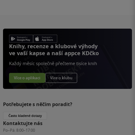
Knihy, recenze a klubové výhody
ve vaší kapse a naší appce KDčko
Každý měsíc společně přečteme tisíce knih
Více o aplikaci
Více o klubu
Potřebujete s něčím poradit?
Často kladené dotazy
Kontaktujte nás
Po–Pá:
8:00–17:00