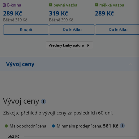
z
z
z
E-kniha
pevná vazba
měkká vazba
5
5
5
hvězdiček
hvězdiček
hvězdiček
289 Kč
319 Kč
289 Kč
Běžně
319 Kč
Běžně
399 Kč
Koupit
Do košíku
Do košíku
Všechny knihy autora
Vývoj ceny
Vývoj ceny
Získejte přehled o vývoji ceny za posledních 60 dní.
561 Kč
Maloobchodní cena
Minimální prodejní cena: