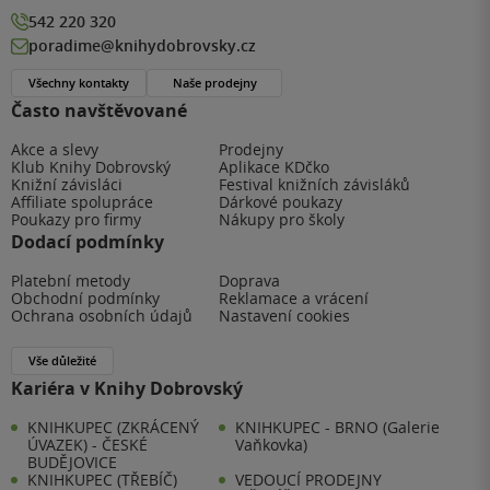
542 220 320
poradime@knihydobrovsky.cz
Všechny kontakty
Naše prodejny
Často navštěvované
Akce a slevy
Prodejny
Klub Knihy Dobrovský
Aplikace KDčko
Knižní závisláci
Festival knižních závisláků
Affiliate spolupráce
Dárkové poukazy
Poukazy pro firmy
Nákupy pro školy
Dodací podmínky
Platební metody
Doprava
Obchodní podmínky
Reklamace a vrácení
Ochrana osobních údajů
Nastavení cookies
Vše důležité
Kariéra v Knihy Dobrovský
KNIHKUPEC (ZKRÁCENÝ
KNIHKUPEC - BRNO (Galerie
ÚVAZEK) - ČESKÉ
Vaňkovka)
BUDĚJOVICE
KNIHKUPEC (TŘEBÍČ)
VEDOUCÍ PRODEJNY