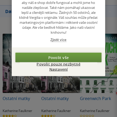
aby náš e-shop dobře fungoval a mohli jsme ho
nadále zlepšovat. Také nám pomáhají ukazovat
Další knihy autora
lepší a cílenější reklamu. Žádných 50 odstínů, ale
klidně Vergilia v originále. Váš souhlas může předat
marketingovým platformám i některé vaše osobní
údaje. Ale vše bedlivě hlídáme. Jako naši vlastní
knihovnu!
Zjistit více
Povolit vše
Povolit pouze nezbytné
Nastavení
Ostatní matky
Ostatní matky
Greenwich Park
Katherine Faulkner
Katherine Faulkner
Katherine Faulkner
4.3
4.3
0.0