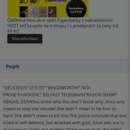
Oblíbená letní akce zpět! Paperbacky z nakladatelství
HOST teď koupíte na e-shopu i v prodejnách za ceny od
99 Kč!
Více informací
Popis
''DELICIOUS'' STYLIST''''BINGEWORTHY'' NITA
PROSE''FANTASTIC'' BELFAST TELEGRAPH''RAZOR-SHARP''
ABIGAIL DEANYou know who.You don''t know why. Alice only
meant to stop the intruder.She didn''t mean to hit him so
hard. She didn''t mean to kill him.The police conclude that she
acted in self-defence, but wracked with guilt, Alice sets out to
apologise to Linda, the mother of the young man she killed -