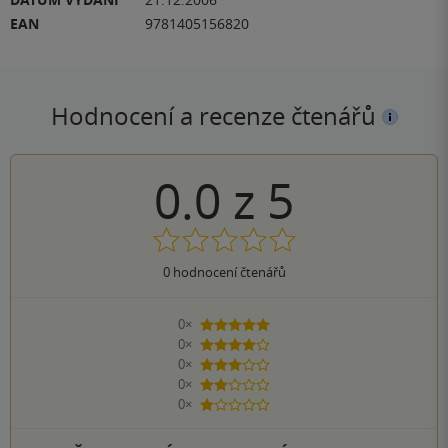
EAN
9781405156820
Hodnocení a recenze čtenářů
0.0
z
5
0
hodnocení čtenářů
0×
5 hvězdiček
0×
4 hvězdičky
0×
3 hvězdičky
0×
2 hvězdičky
0×
1 hvezdička