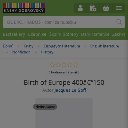
Vyhledávání
Bestsellery
Učebnice
Školní potřeby
Dark romance
Zachra
Nacházíte
Domů
Knihy
Cizojazyčná literatura
English literature
»
»
»
se
Nonfiction
History
»
»
zde:
0.0
z
5
0 hodnocení čtenářů
hvězdiček
Birth of Europe 400â€“150
Autor
Jacques Le Goff
Nedostupné