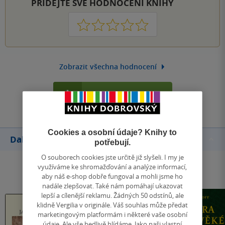
PŘIDEJTE SVÉ HODNOCENÍ KNIHY
1
2
3
4
5
Zobrazit všechna hodnocení
Přidat hodnocení
Cookies a osobní údaje? Knihy to
Další knihy autora
potřebují.
O souborech cookies jste určitě již slyšeli. I my je
využíváme ke shromažďování a analýze informací,
aby náš e-shop dobře fungoval a mohli jsme ho
nadále zlepšovat. Také nám pomáhají ukazovat
lepší a cílenější reklamu. Žádných 50 odstínů, ale
klidně Vergilia v originále. Váš souhlas může předat
marketingovým platformám i některé vaše osobní
údaje. Ale vše bedlivě hlídáme. Jako naši vlastní