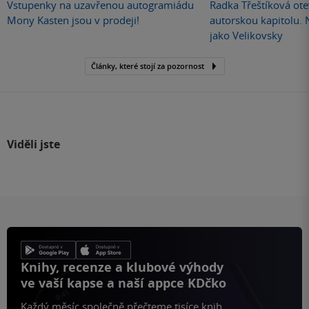
Vstupenky na uzavřenou autogramiádu
Radka Třeštíková otev
Mony Kasten jsou v prodeji!
autorskou kapitolu.
jako Velikovsky
Články, které stojí za pozornost
Viděli jste
Knihy, recenze a klubové výhody
ve vaší kapse a naší appce KDčko
Každý měsíc společně přečteme tisíce knih