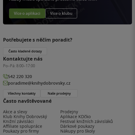
Více o aplikaci
Více o klubu
Potřebujete s něčím poradit?
Často kladené dotazy
Kontaktujte nás
Po–Pá:
8:00–17:00
542 220 320
poradime@knihydobrovsky.cz
Všechny kontakty
Naše prodejny
Často navštěvované
Akce a slevy
Prodejny
Klub Knihy Dobrovský
Aplikace KDčko
Knižní závisláci
Festival knižních závisláků
Affiliate spolupráce
Dárkové poukazy
Poukazy pro firmy
Nákupy pro školy