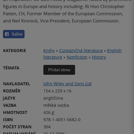
figures in Europe and history including: Rt Hon Christopher
Patten, CH, Former Member of the European Commission,
and Neil Kinnock, Vice-President, European Commission.
Sdílet
KATEGORIE
Knihy
»
Cizojazyčná literatura
»
English
literature
»
Nonfiction
»
History
TÉMATA
Přidat téma
NAKLADATEL
John Wiley and Sons Ltd
ROZMĚR
154 x 229 x 16
JAZYK
angličtina
VAZBA
měkká vazba
HMOTNOST
426 g
ISBN
978-1-4051-5682-0
POČET STRAN
304
DATUM VYDÁNÍ
21.12.2006