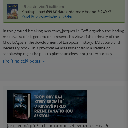
Při zaslání zboží balíčkem
K nákupu nad 699 Kč
dárek zdarma
v hodnotě 249 Kč
Karel IV. v kouzelném kukátku
In this ground-breaking new study,Jacques Le Goff, arguably the leading
medievalist of his generation, presents his view of the primacy of the
Middle Ages in the development of European history. "[A] superb and
necessary book. This provocative assessment from a lifetime of
scholarship might help us to place ourselves, not just territorially…
Přejít na celý popis
Jako jediná přežila hromadnou sebevraždu sekty. Po