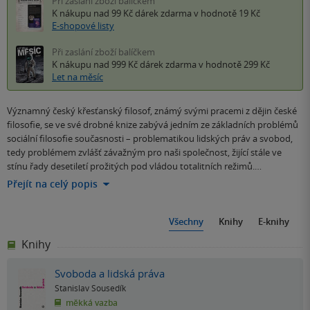
Při zaslání zboží balíčkem
K nákupu nad 99 Kč
dárek zdarma
v hodnotě 19 Kč
E-shopové listy
Při zaslání zboží balíčkem
K nákupu nad 999 Kč
dárek zdarma
v hodnotě 299 Kč
Let na měsíc
Významný český křesťanský filosof, známý svými pracemi z dějin české
filosofie, se ve své drobné knize zabývá jedním ze základních problémů
sociální filosofie současnosti – problematikou lidských práv a svobod,
tedy problémem zvlášť závažným pro naši společnost, žijící stále ve
stínu řady desetiletí prožitých pod vládou totalitních režimů.…
Přejít na celý popis
Všechny
Knihy
E-knihy
Knihy
Svoboda a lidská práva
Stanislav Sousedík
měkká vazba