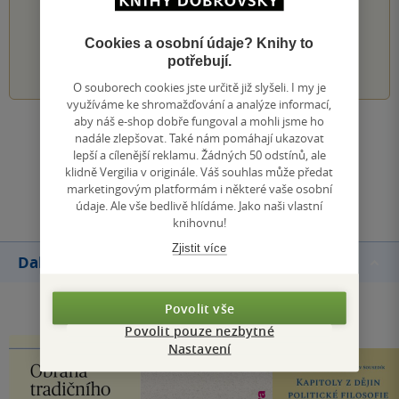
PŘIDEJTE SVÉ HODNOCENÍ KNIHY
Cookies a osobní údaje? Knihy to
1
2
3
4
5
potřebují.
O souborech cookies jste určitě již slyšeli. I my je
využíváme ke shromažďování a analýze informací,
aby náš e-shop dobře fungoval a mohli jsme ho
Zobrazit všechna hodnocení
nadále zlepšovat. Také nám pomáhají ukazovat
lepší a cílenější reklamu. Žádných 50 odstínů, ale
klidně Vergilia v originále. Váš souhlas může předat
Přidat hodnocení
marketingovým platformám i některé vaše osobní
údaje. Ale vše bedlivě hlídáme. Jako naši vlastní
knihovnu!
Zjistit více
Další knihy autora
Povolit vše
Povolit pouze nezbytné
Nastavení