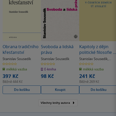
Obrana tradičního
Svoboda a lidská
Kapitoly z dějin
křesťanství
práva
politické filosofie v
českých zemích 17.
Stanislav Sousedík
Stanislav Sousedík
Stanislav Sousedík
,
století
Kateřina Šolcová
0.0
0.0
0.0
z
z
z
měkká vazba
E-kniha
měkká vazba
5
5
5
hvězdiček
hvězdiček
hvězdiček
397 Kč
98 Kč
241 Kč
Běžně
444 Kč
Běžně
269 Kč
Do košíku
Koupit
Do košíku
Všechny knihy autora