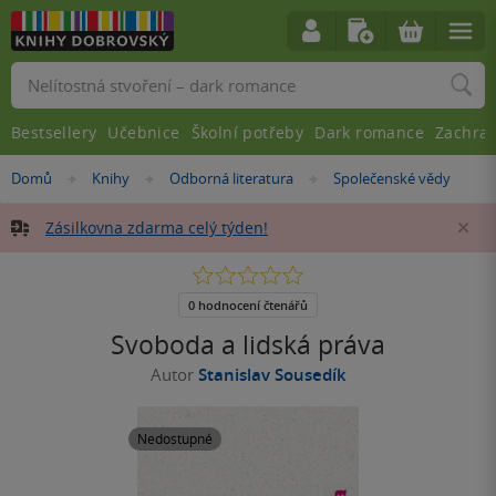
Vyhledávání
Bestsellery
Učebnice
Školní potřeby
Dark romance
Zachra
Nacházíte
Domů
Knihy
Odborná literatura
Společenské vědy
»
»
»
se
zde:
Zásilkovna zdarma celý týden!
Za
0.0
z
5
0 hodnocení čtenářů
hvězdiček
Svoboda a lidská práva
Autor
Stanislav Sousedík
Nedostupné