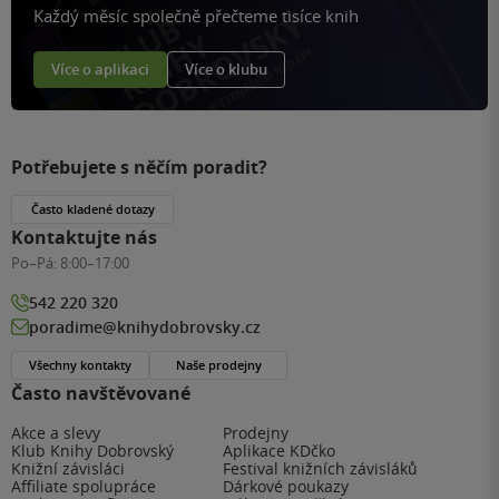
Každý měsíc společně přečteme tisíce knih
Více o aplikaci
Více o klubu
Potřebujete s něčím poradit?
Často kladené dotazy
Kontaktujte nás
Po–Pá:
8:00–17:00
542 220 320
poradime@knihydobrovsky.cz
Všechny kontakty
Naše prodejny
Často navštěvované
Akce a slevy
Prodejny
Klub Knihy Dobrovský
Aplikace KDčko
Knižní závisláci
Festival knižních závisláků
Affiliate spolupráce
Dárkové poukazy