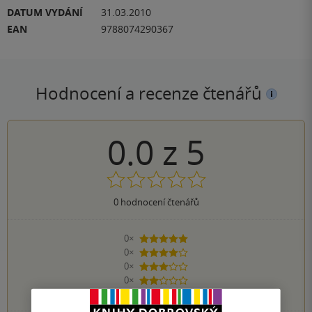
DATUM VYDÁNÍ
31.03.2010
EAN
9788074290367
Hodnocení a recenze čtenářů
0.0
z
5
0
hodnocení čtenářů
0×
5 hvězdiček
0×
4 hvězdičky
0×
3 hvězdičky
0×
2 hvězdičky
0×
1 hvezdička