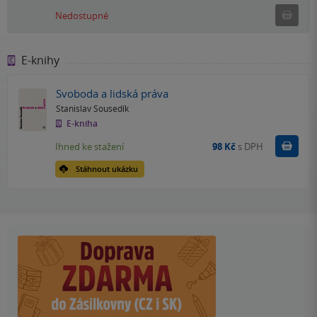
Ned
Nedostupné
E-knihy
Svoboda a lidská práva
Stanislav Sousedík
E-kniha
Koupit
Ihned ke stažení
98 Kč
s DPH
Stáhnout ukázku