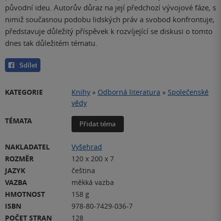
původní ideu. Autorův důraz na její předchozí vývojové fáze, s
nimiž současnou podobu lidských práv a svobod konfrontuje,
představuje důležitý příspěvek k rozvíjející se diskusi o tomto
dnes tak důležitém tématu.
Sdílet
KATEGORIE
Knihy
»
Odborná literatura
»
Společenské
vědy
TÉMATA
Přidat téma
NAKLADATEL
Vyšehrad
ROZMĚR
120 x 200 x 7
JAZYK
čeština
VAZBA
měkká vazba
HMOTNOST
158 g
ISBN
978-80-7429-036-7
POČET STRAN
128