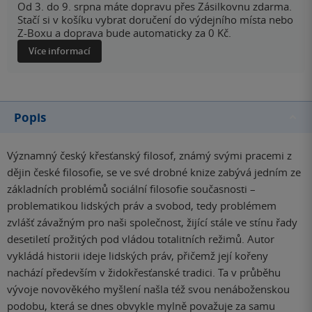
Od 3. do 9. srpna máte dopravu přes Zásilkovnu zdarma.
Stačí si v košíku vybrat doručení do výdejního místa nebo
Z-Boxu a doprava bude automaticky za 0 Kč.
Více informací
Popis
Významný český křesťanský filosof, známý svými pracemi z
dějin české filosofie, se ve své drobné knize zabývá jedním ze
základních problémů sociální filosofie současnosti –
problematikou lidských práv a svobod, tedy problémem
zvlášť závažným pro naši společnost, žijící stále ve stínu řady
desetiletí prožitých pod vládou totalitních režimů. Autor
vykládá historii ideje lidských práv, přičemž její kořeny
nachází především v židokřesťanské tradici. Ta v průběhu
vývoje novověkého myšlení našla též svou nenáboženskou
podobu, která se dnes obvykle mylně považuje za samu