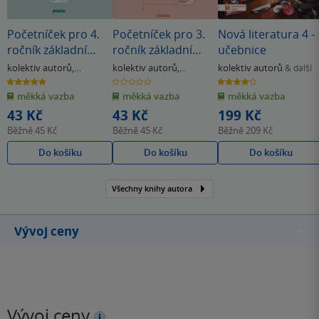
Početníček pro 4.
Početníček pro 3.
Nová literatura 4 -
ročník základní
ročník základní
učebnice
školy
školy
kolektiv autorů
,
kolektiv autorů
,
kolektiv autorů
& další
Strahlheimová J.
Kopřivová I.
5.0
0.0
4.0
z
z
z
měkká vazba
měkká vazba
měkká vazba
5
5
5
hvězdiček
hvězdiček
hvězdiček
43 Kč
43 Kč
199 Kč
Běžně
45 Kč
Běžně
45 Kč
Běžně
209 Kč
Do košíku
Do košíku
Do košíku
Všechny knihy autora
Vývoj ceny
Vývoj ceny