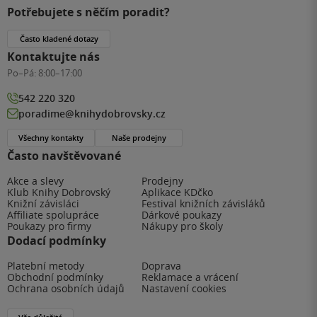
Potřebujete s něčím poradit?
Často kladené dotazy
Kontaktujte nás
Po–Pá:
8:00–17:00
542 220 320
poradime@knihydobrovsky.cz
Všechny kontakty
Naše prodejny
Často navštěvované
Akce a slevy
Prodejny
Klub Knihy Dobrovský
Aplikace KDčko
Knižní závisláci
Festival knižních závisláků
Affiliate spolupráce
Dárkové poukazy
Poukazy pro firmy
Nákupy pro školy
Dodací podmínky
Platební metody
Doprava
Obchodní podmínky
Reklamace a vrácení
Ochrana osobních údajů
Nastavení cookies