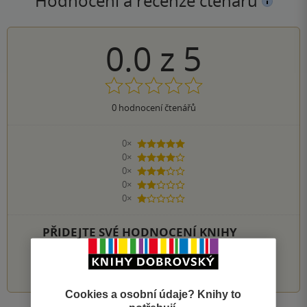
Hodnocení a recenze čtenářů
0.0
z
5
0
hodnocení čtenářů
0×
5 hvězdiček
0×
4 hvězdičky
0×
3 hvězdičky
0×
2 hvězdičky
0×
1 hvezdička
PŘIDEJTE SVÉ HODNOCENÍ KNIHY
1
2
3
4
5
Cookies a osobní údaje? Knihy to