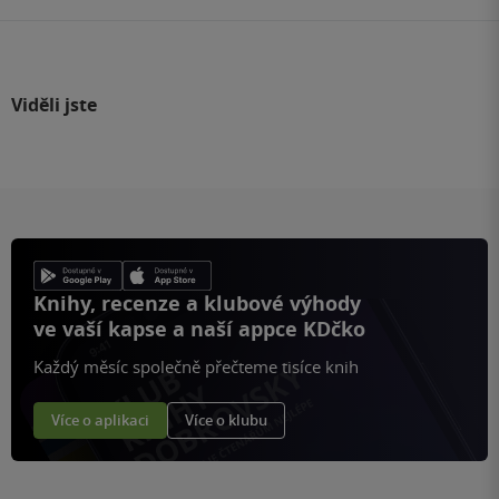
Viděli jste
Knihy, recenze a klubové výhody
ve vaší kapse a naší appce KDčko
Každý měsíc společně přečteme tisíce knih
Více o aplikaci
Více o klubu