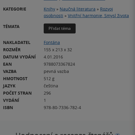
KATEGORIE
Knihy
»
Naučná literatura
»
Rozvoj
osobnosti
»
Vnitřní harmonie, Smysl života
TÉMATA
Přidat téma
NAKLADATEL
Fontána
ROZMĚR
155 x 213 x 32
DATUM VYDÁNÍ
4.01.2016
EAN
9788073367824
VAZBA
pevná vazba
HMOTNOST
512 g
JAZYK
čeština
POČET STRAN
296
VYDÁNÍ
1
ISBN
978-80-7336-782-4