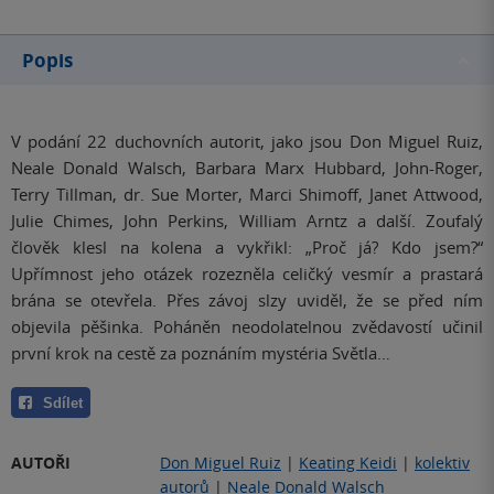
Popis
V podání 22 duchovních autorit, jako jsou Don Miguel Ruiz,
Neale Donald Walsch, Barbara Marx Hubbard, John-Roger,
Terry Tillman, dr. Sue Morter, Marci Shimoff, Janet Attwood,
Julie Chimes, John Perkins, William Arntz a další. Zoufalý
člověk klesl na kolena a vykřikl: „Proč já? Kdo jsem?“
Upřímnost jeho otázek rozezněla celičký vesmír a prastará
brána se otevřela. Přes závoj slzy uviděl, že se před ním
objevila pěšinka. Poháněn neodolatelnou zvědavostí učinil
první krok na cestě za poznáním mystéria Světla…
Sdílet
AUTOŘI
Don Miguel Ruiz
|
Keating Keidi
|
kolektiv
autorů
|
Neale Donald Walsch