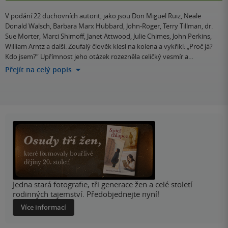
V podání 22 duchovních autorit, jako jsou Don Miguel Ruiz, Neale
Donald Walsch, Barbara Marx Hubbard, John-Roger, Terry Tillman, dr.
Sue Morter, Marci Shimoff, Janet Attwood, Julie Chimes, John Perkins,
William Arntz a další. Zoufalý člověk klesl na kolena a vykřikl: „Proč já?
Kdo jsem?“ Upřímnost jeho otázek rozezněla celičký vesmír a…
Přejít na celý popis
Jedna stará fotografie, tři generace žen a celé století
rodinných tajemství. Předobjednejte nyní!
Více informací