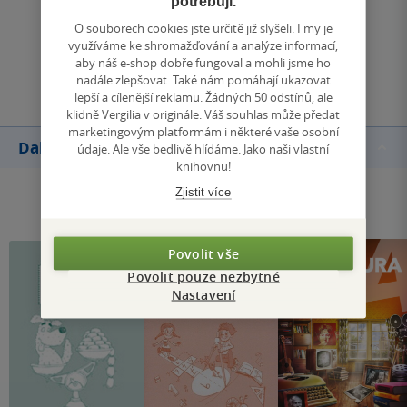
potřebují.
Zobrazit všechna hodnocení
O souborech cookies jste určitě již slyšeli. I my je
využíváme ke shromažďování a analýze informací,
aby náš e-shop dobře fungoval a mohli jsme ho
Přidat hodnocení
nadále zlepšovat. Také nám pomáhají ukazovat
lepší a cílenější reklamu. Žádných 50 odstínů, ale
klidně Vergilia v originále. Váš souhlas může předat
marketingovým platformám i některé vaše osobní
Další knihy autora
údaje. Ale vše bedlivě hlídáme. Jako naši vlastní
knihovnu!
Zjistit více
Povolit vše
Povolit pouze nezbytné
Nastavení