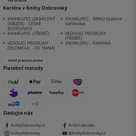
Vše důležité
Kariéra v Knihy Dobrovský
KNIHKUPEC (ZKRÁCENÝ
KNIHKUPEC - BRNO (Galerie
ÚVAZEK) - ČESKÉ
Vaňkovka)
BUDĚJOVICE
KNIHKUPEC (TŘEBÍČ)
VEDOUCÍ PRODEJNY
(TŘEBÍČ)
VEDOUCÍ PRODEJNY
KNIHKUPEC - KARVINÁ
(OLOMOUC - OC HANÁ)
Volné pracovní pozice
Platební metody
+ 17
Sledujte nás
KnihyDobrovsky.cz
Knižní závisláci
knihydobrovsky
@knihydobrovskycz