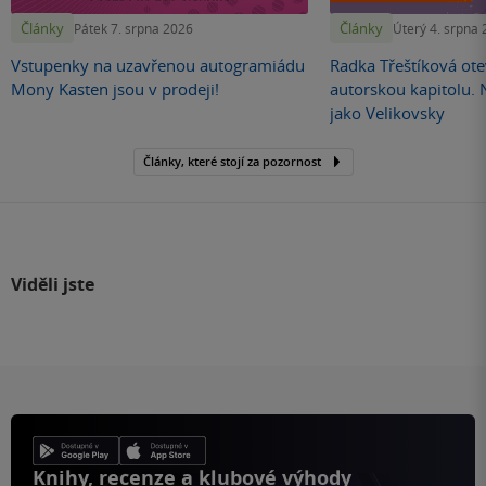
Články
Články
Pátek 7. srpna 2026
Úterý 4. srpna
Vstupenky na uzavřenou autogramiádu
Radka Třeštíková otev
Mony Kasten jsou v prodeji!
autorskou kapitolu.
jako Velikovsky
Články, které stojí za pozornost
Viděli jste
Knihy, recenze a klubové výhody