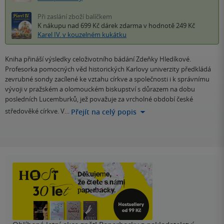
Při zaslání zboží balíčkem
K nákupu nad 699 Kč
dárek zdarma
v hodnotě 249 Kč
Karel IV. v kouzelném kukátku
Kniha přináší výsledky celoživotního bádání Zdeňky Hledíkové.
Profesorka pomocných věd historických Karlovy univerzity předkládá
zevrubné sondy zacílené ke vztahu církve a společnosti i k správnímu
vývoji v pražském a olomouckém biskupství s důrazem na dobu
posledních Lucemburků, jež považuje za vrcholné období české
středověké církve. V…
Přejít na celý popis