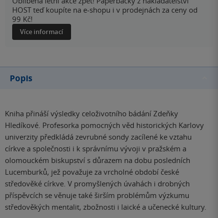
Oblíbená letní akce zpět! Paperbacky z nakladatelství
HOST teď koupíte na e-shopu i v prodejnách za ceny od
99 Kč!
Více informací
Popis
Kniha přináší výsledky celoživotního bádání Zdeňky
Hledíkové. Profesorka pomocných věd historických Karlovy
univerzity předkládá zevrubné sondy zacílené ke vztahu
církve a společnosti i k správnímu vývoji v pražském a
olomouckém biskupství s důrazem na dobu posledních
Lucemburků, jež považuje za vrcholné období české
středověké církve. V promyšlených úvahách i drobných
příspěvcích se věnuje také širším problémům výzkumu
středověkých mentalit, zbožnosti i laické a učenecké kultury.