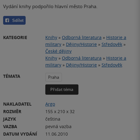
Vydání knihy podpořilo hlavní město Praha.
Sdílet
KATEGORIE
Knihy
»
Odborná literatura
»
Historie a
military
»
Dějiny/Historie
»
Středověk
»
České dějiny
Knihy
»
Odborná literatura
»
Historie a
military
»
Dějiny/Historie
»
Středověk
TÉMATA
Praha
Přidat téma
NAKLADATEL
Argo
ROZMĚR
155 x 210 x 32
JAZYK
čeština
VAZBA
pevná vazba
DATUM VYDÁNÍ
11.06.2010