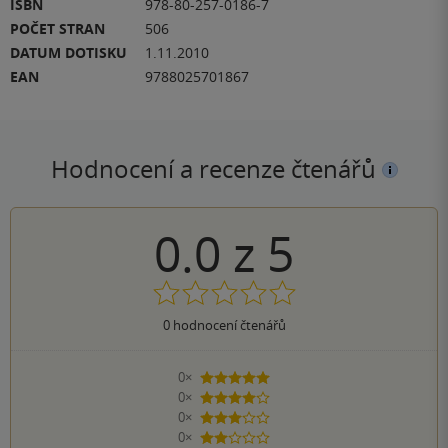
ISBN
978-80-257-0186-7
POČET STRAN
506
DATUM DOTISKU
1.11.2010
EAN
9788025701867
Hodnocení a recenze čtenářů
0.0
z
5
0
hodnocení čtenářů
0×
5 hvězdiček
0×
4 hvězdičky
0×
3 hvězdičky
0×
2 hvězdičky