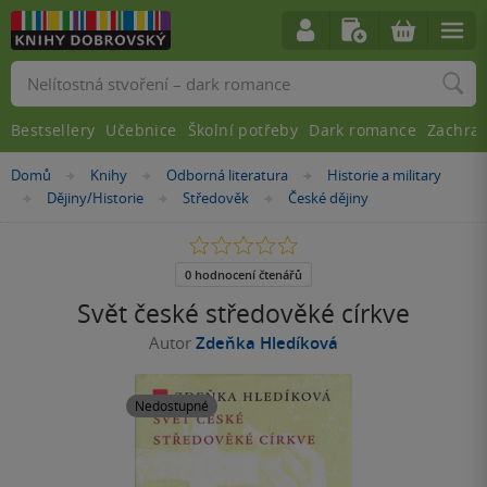
Vyhledávání
Bestsellery
Učebnice
Školní potřeby
Dark romance
Zachra
Nacházíte
Domů
Knihy
Odborná literatura
Historie a military
»
»
»
se
Dějiny/Historie
Středověk
České dějiny
»
»
»
zde:
0.0
z
5
0 hodnocení čtenářů
hvězdiček
Svět české středověké církve
Autor
Zdeňka Hledíková
Nedostupné