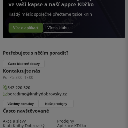
ve vaší kapse a naší appce KDčko
Každý měsíc společně přečteme tisíce knih
Více o aplikaci
Více o klubu
Potřebujete s něčím poradit?
Často kladené dotazy
Kontaktujte nás
Po–Pá:
8:00–17:00
542 220 320
poradime@knihydobrovsky.cz
Všechny kontakty
Naše prodejny
Často navštěvované
Akce a slevy
Prodejny
Klub Knihy Dobrovský
Aplikace KDčko