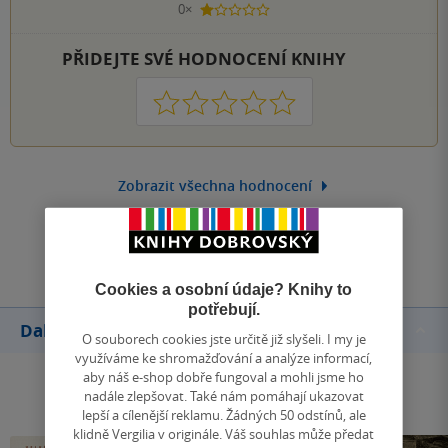
0×
1 hvezdička
PŘIDEJTE SVÉ HODNOCENÍ KNIHY
1
2
3
4
5
Zobrazit všechna hodnocení
Přidat hodnocení
Cookies a osobní údaje? Knihy to
potřebují.
Další knihy autora
O souborech cookies jste určitě již slyšeli. I my je
využíváme ke shromažďování a analýze informací,
aby náš e-shop dobře fungoval a mohli jsme ho
nadále zlepšovat. Také nám pomáhají ukazovat
lepší a cílenější reklamu. Žádných 50 odstínů, ale
klidně Vergilia v originále. Váš souhlas může předat