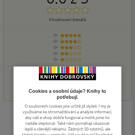
0
hodnocení čtenářů
0×
5 hvězdiček
0×
4 hvězdičky
0×
3 hvězdičky
0×
2 hvězdičky
0×
1 hvezdička
PŘIDEJTE SVÉ HODNOCENÍ KNIHY
1
2
3
4
5
Cookies a osobní údaje? Knihy to
potřebují.
O souborech cookies jste určitě již slyšeli. I my je
využíváme ke shromažďování a analýze informací,
Zobrazit všechna hodnocení
aby náš e-shop dobře fungoval a mohli jsme ho
nadále zlepšovat. Také nám pomáhají ukazovat
lepší a cílenější reklamu. Žádných 50 odstínů, ale
Přidat hodnocení
klidně Vergilia v originále. Váš souhlas může předat