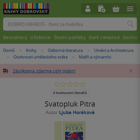
Vyhledávání
Bestsellery
Učebnice
Školní potřeby
Dark romance
Zachra
Nacházíte
Domů
Knihy
Odborná literatura
Umění a Architektura
»
»
»
se
Osobnosti uměleckého světa
Malíři a výtvarníci
»
»
zde:
Zásilkovna zdarma celý týden!
Za
0.0
z
5
0 hodnocení čtenářů
hvězdiček
Svatopluk Pitra
Autor
Ljuba Horáková