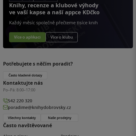
Knihy, recenze a klubové výhody
ve vaší kapse a naší appce KDčko
Každý měsíc společně přečteme tisíce knih
Více o aplikaci
Více o klubu
Potřebujete s něčím poradit?
Často kladené dotazy
Kontaktujte nás
Po–Pá:
8:00–17:00
542 220 320
poradime@knihydobrovsky.cz
Všechny kontakty
Naše prodejny
Často navštěvované