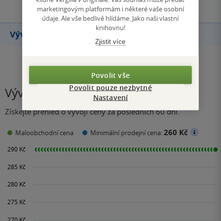
marketingovým platformám i některé vaše osobní
údaje. Ale vše bedlivě hlídáme. Jako naši vlastní
knihovnu!
Vývoj ceny
Zjistit více
Povolit vše
Povolit pouze nezbytné
Vývoj ceny
Nastavení
Získejte přehled o vývoji ceny za posledních 60 dní.
260 Kč
Maloobchodní cena
Minimální prodejní cena: