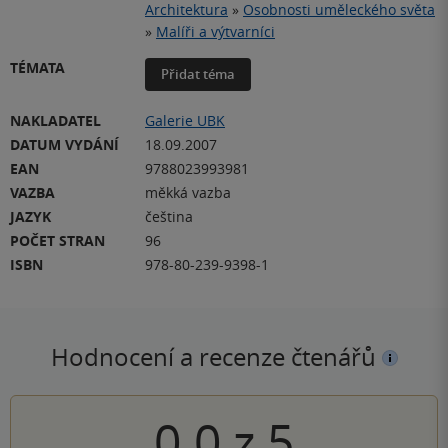
Architektura
»
Osobnosti uměleckého světa
»
Malíři a výtvarníci
TÉMATA
Přidat téma
NAKLADATEL
Galerie UBK
DATUM VYDÁNÍ
18.09.2007
EAN
9788023993981
VAZBA
měkká vazba
JAZYK
čeština
POČET STRAN
96
ISBN
978-80-239-9398-1
Hodnocení a recenze čtenářů
0.0
z
5