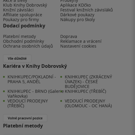
Akce a slevy
Prodejny
Klub Knihy Dobrovský
Aplikace KDčko
Knižní závisláci
Festival knižních závisláků
Affiliate spolupráce
Dárkové poukazy
Poukazy pro firmy
Nákupy pro školy
Dodací podmínky
Platební metody
Doprava
Obchodní podmínky
Reklamace a vrácení
Ochrana osobních údajů
Nastavení cookies
Vše důležité
Kariéra v Knihy Dobrovský
KNIHKUPEC/POKLADNÍ -
KNIHKUPEC (ZKRÁCENÝ
PRAHA 5, ANDĚL
ÚVAZEK) - ČESKÉ
BUDĚJOVICE
KNIHKUPEC - BRNO (Galerie
KNIHKUPEC (TŘEBÍČ)
Vaňkovka)
VEDOUCÍ PRODEJNY
VEDOUCÍ PRODEJNY
(TŘEBÍČ)
(OLOMOUC - OC HANÁ)
Volné pracovní pozice
Platební metody