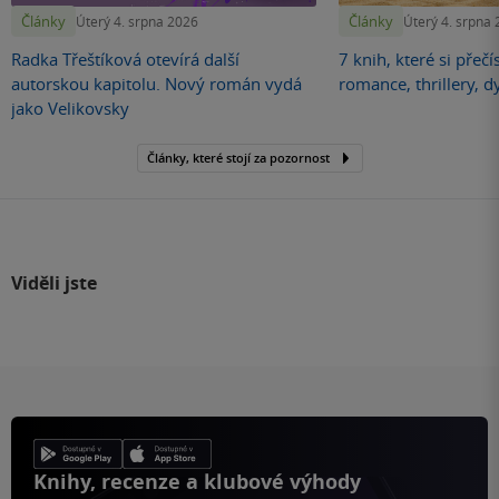
Články
Články
Úterý 4. srpna 2026
Úterý 4. srpna
Radka Třeštíková otevírá další
7 knih, které si přečí
autorskou kapitolu. Nový román vydá
romance, thrillery, d
jako Velikovsky
Články, které stojí za pozornost
Viděli jste
Knihy, recenze a klubové výhody