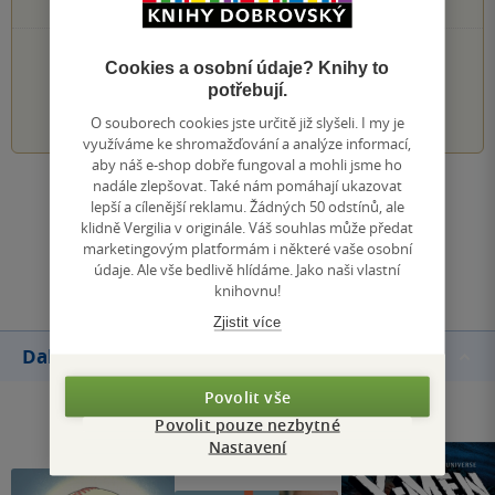
0×
1 hvezdička
PŘIDEJTE SVÉ HODNOCENÍ KNIHY
Cookies a osobní údaje? Knihy to
potřebují.
1
2
3
4
5
O souborech cookies jste určitě již slyšeli. I my je
využíváme ke shromažďování a analýze informací,
aby náš e-shop dobře fungoval a mohli jsme ho
nadále zlepšovat. Také nám pomáhají ukazovat
Zobrazit všechna hodnocení
lepší a cílenější reklamu. Žádných 50 odstínů, ale
klidně Vergilia v originále. Váš souhlas může předat
marketingovým platformám i některé vaše osobní
Přidat hodnocení
údaje. Ale vše bedlivě hlídáme. Jako naši vlastní
knihovnu!
Zjistit více
Další knihy autora
Povolit vše
Povolit pouze nezbytné
Nastavení