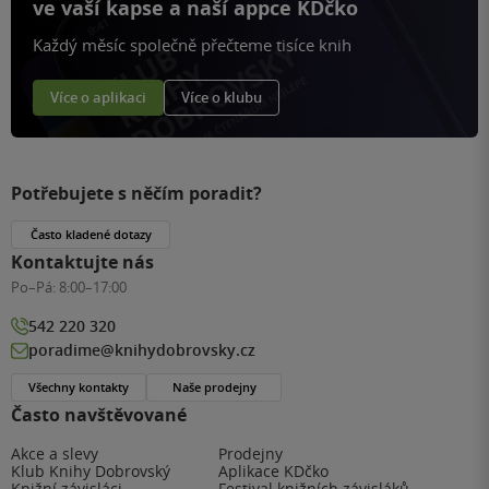
ve vaší kapse a naší appce KDčko
Každý měsíc společně přečteme tisíce knih
Více o aplikaci
Více o klubu
Potřebujete s něčím poradit?
Často kladené dotazy
Kontaktujte nás
Po–Pá:
8:00–17:00
542 220 320
poradime@knihydobrovsky.cz
Všechny kontakty
Naše prodejny
Často navštěvované
Akce a slevy
Prodejny
Klub Knihy Dobrovský
Aplikace KDčko
Knižní závisláci
Festival knižních závisláků