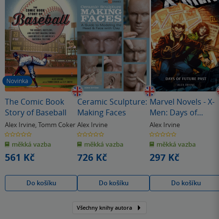
Novinka
The Comic Book
Ceramic Sculpture:
Marvel Novels - X-
Story of Baseball
Making Faces
Men: Days of
Future Past
Alex Irvine
,
Tomm Coker
Alex Irvine
Alex Irvine
0.0
0.0
0.0
z
z
z
měkká vazba
měkká vazba
měkká vazba
5
5
5
hvězdiček
hvězdiček
hvězdiček
561 Kč
726 Kč
297 Kč
Do košíku
Do košíku
Do košíku
Všechny knihy autora