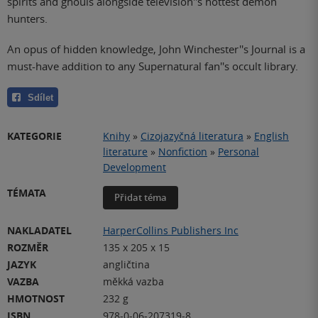
spirits and ghouls alongside television''s hottest demon
hunters.
An opus of hidden knowledge, John Winchester''s Journal is a
must-have addition to any Supernatural fan''s occult library.
Sdílet
KATEGORIE
Knihy
»
Cizojazyčná literatura
»
English
literature
»
Nonfiction
»
Personal
Development
TÉMATA
Přidat téma
NAKLADATEL
HarperCollins Publishers Inc
ROZMĚR
135 x 205 x 15
JAZYK
angličtina
VAZBA
měkká vazba
HMOTNOST
232 g
ISBN
978-0-06-207319-8