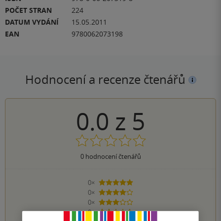
POČET STRAN
224
DATUM VYDÁNÍ
15.05.2011
EAN
9780062073198
Hodnocení a recenze čtenářů
0.0
z
5
0
hodnocení čtenářů
0×
5 hvězdiček
0×
4 hvězdičky
0×
3 hvězdičky
0×
2 hvězdičky