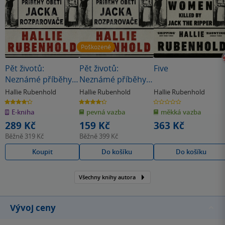
Poškozené
Pět životů:
Pět životů:
Five
Neznámé příběhy
Neznámé příběhy
obětí Jacka
obětí Jacka
Hallie Rubenhold
Hallie Rubenhold
Hallie Rubenhold
Rozparovače
Rozparovače
4.3
4.3
0.0
z
z
z
(poškozená)
E-kniha
pevná vazba
měkká vazba
5
5
5
hvězdiček
hvězdiček
hvězdiček
289 Kč
159 Kč
363 Kč
Běžně
319 Kč
Běžně
399 Kč
Koupit
Do košíku
Do košíku
Všechny knihy autora
Vývoj ceny