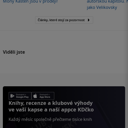
Mony Kasten jsou v prodeji!
autorskou kapitolu.
jako Velikovsky
Články, které stojí za pozornost
Viděli jste
Knihy, recenze a klubové výhody
ve vaší kapse a naší appce KDčko
Každý měsíc společně přečteme tisíce knih