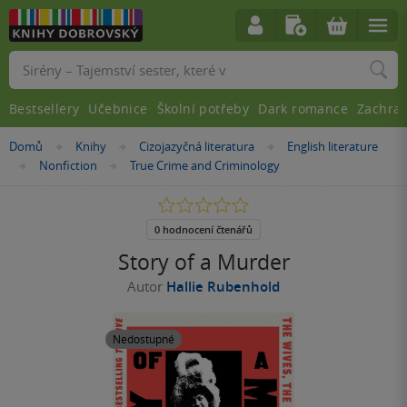
Vyhledávání
Bestsellery
Učebnice
Školní potřeby
Dark romance
Zachra
Nacházíte
Domů
Knihy
Cizojazyčná literatura
English literature
»
»
»
se
Nonfiction
True Crime and Criminology
»
»
zde:
0.0
z
5
0 hodnocení čtenářů
hvězdiček
Story of a Murder
Autor
Hallie Rubenhold
Nedostupné