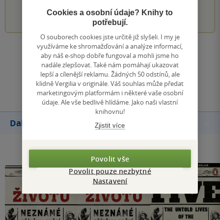
1
2
3
4
5
Cookies a osobní údaje? Knihy to
potřebují.
O souborech cookies jste určitě již slyšeli. I my je
využíváme ke shromažďování a analýze informací,
Zobrazit všechna hodnocení
aby náš e-shop dobře fungoval a mohli jsme ho
nadále zlepšovat. Také nám pomáhají ukazovat
lepší a cílenější reklamu. Žádných 50 odstínů, ale
Přidat hodnocení
klidně Vergilia v originále. Váš souhlas může předat
marketingovým platformám i některé vaše osobní
údaje. Ale vše bedlivě hlídáme. Jako naši vlastní
knihovnu!
Další knihy autora
Zjistit více
Povolit vše
Povolit pouze nezbytné
Nastavení