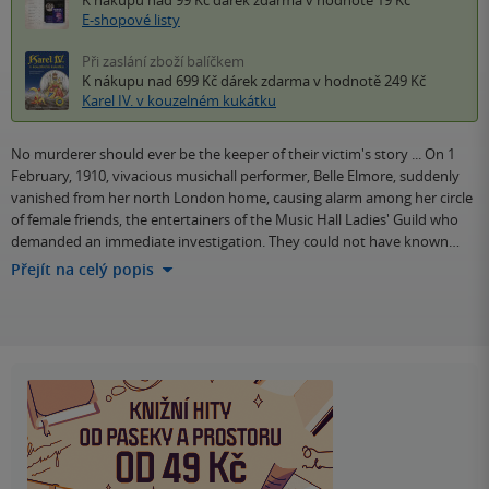
K nákupu nad 99 Kč
dárek zdarma
v hodnotě 19 Kč
E-shopové listy
Při zaslání zboží balíčkem
K nákupu nad 699 Kč
dárek zdarma
v hodnotě 249 Kč
Karel IV. v kouzelném kukátku
No murderer should ever be the keeper of their victim's story ... On 1
February, 1910, vivacious musichall performer, Belle Elmore, suddenly
vanished from her north London home, causing alarm among her circle
of female friends, the entertainers of the Music Hall Ladies' Guild who
demanded an immediate investigation. They could not have known…
Přejít na celý popis