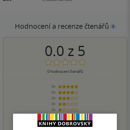
Hodnocení a recenze čtenářů
0.0
z
5
0
hodnocení čtenářů
0×
5 hvězdiček
0×
4 hvězdičky
0×
3 hvězdičky
0×
2 hvězdičky
0×
1 hvezdička
PŘIDEJTE SVÉ HODNOCENÍ KNIHY