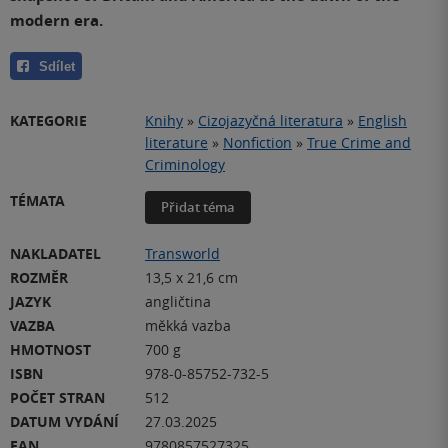
modern era.
Sdílet
KATEGORIE
Knihy
»
Cizojazyčná literatura
»
English
literature
»
Nonfiction
»
True Crime and
Criminology
TÉMATA
Přidat téma
NAKLADATEL
Transworld
ROZMĚR
13,5 x 21,6 cm
JAZYK
angličtina
VAZBA
měkká vazba
HMOTNOST
700 g
ISBN
978-0-85752-732-5
POČET STRAN
512
DATUM VYDÁNÍ
27.03.2025
EAN
9780857527325