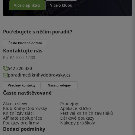
Více o aplikaci
Více o klubu
Potřebujete s něčím poradit?
Často kladené dotazy
Kontaktujte nás
Po–Pá:
8:00–17:00
542 220 320
poradime@knihydobrovsky.cz
Všechny kontakty
Naše prodejny
Často navštěvované
Akce a slevy
Prodejny
Klub Knihy Dobrovský
Aplikace KDčko
Knižní závisláci
Festival knižních závisláků
Affiliate spolupráce
Dárkové poukazy
Poukazy pro firmy
Nákupy pro školy
Dodací podmínky