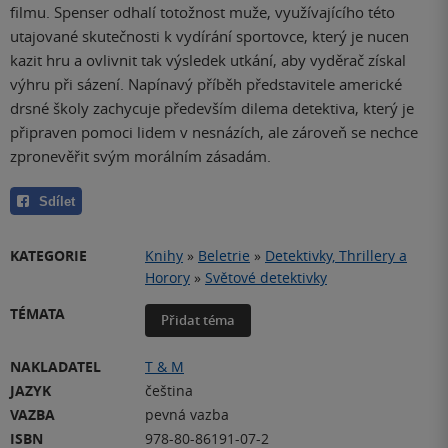
filmu. Spenser odhalí totožnost muže, využívajícího této
utajované skutečnosti k vydírání sportovce, který je nucen
kazit hru a ovlivnit tak výsledek utkání, aby vyděrač získal
výhru při sázení. Napínavý příběh představitele americké
drsné školy zachycuje především dilema detektiva, který je
připraven pomoci lidem v nesnázích, ale zároveň se nechce
zpronevěřit svým morálním zásadám.
Sdílet
KATEGORIE
Knihy
»
Beletrie
»
Detektivky, Thrillery a
Horory
»
Světové detektivky
TÉMATA
Přidat téma
NAKLADATEL
T & M
JAZYK
čeština
VAZBA
pevná vazba
ISBN
978-80-86191-07-2