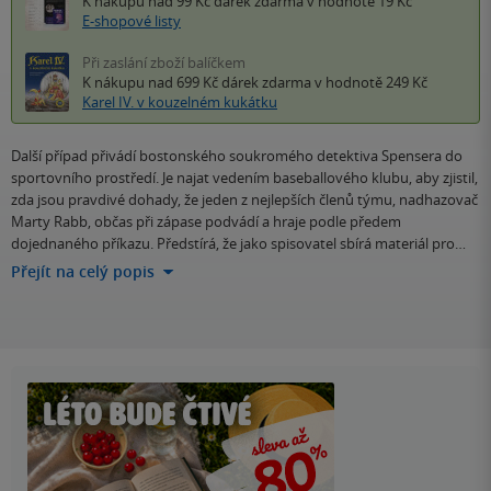
K nákupu nad 99 Kč
dárek zdarma
v hodnotě 19 Kč
E-shopové listy
Při zaslání zboží balíčkem
K nákupu nad 699 Kč
dárek zdarma
v hodnotě 249 Kč
Karel IV. v kouzelném kukátku
Další případ přivádí bostonského soukromého detektiva Spensera do
sportovního prostředí. Je najat vedením baseballového klubu, aby zjistil,
zda jsou pravdivé dohady, že jeden z nejlepších členů týmu, nadhazovač
Marty Rabb, občas při zápase podvádí a hraje podle předem
dojednaného příkazu. Předstírá, že jako spisovatel sbírá materiál pro…
Přejít na celý popis