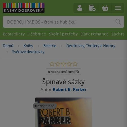
Vyhledávání
Bestsellery
Učebnice
Školní potřeby
Dark romance
Zachra
Nacházíte
Domů
Knihy
Beletrie
Detektivky, Thrillery a Horory
»
»
»
se
Světové detektivky
»
zde:
0.0
z
5
0 hodnocení čtenářů
hvězdiček
Špinavé sázky
Autor
Robert B. Parker
Nedostupné