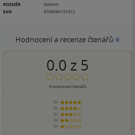
ROZMĚR
0x0mm
EAN
9788086191072
Hodnocení a recenze čtenářů
0.0
z
5
0
hodnocení čtenářů
0×
5 hvězdiček
0×
4 hvězdičky
0×
3 hvězdičky
0×
2 hvězdičky
0×
1 hvezdička