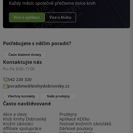
Každý měsíc společně přečteme tisíce knih
Více o aplikaci
Více o klubu
Potřebujete s něčím poradit?
Často kladené dotazy
Kontaktujte nás
Po–Pá:
8:00–17:00
542 220 320
poradime@knihydobrovsky.cz
Všechny kontakty
Naše prodejny
Často navštěvované
Akce a slevy
Prodejny
Klub Knihy Dobrovský
Aplikace KDčko
Knižní závisláci
Festival knižních závisláků
Affiliate spolupráce
Dárkové poukazy