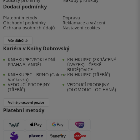
Poukazy pro firmy
Nákupy pro školy
Dodací podmínky
Platební metody
Doprava
Obchodní podmínky
Reklamace a vrácení
Ochrana osobních údajů
Nastavení cookies
Vše důležité
Kariéra v Knihy Dobrovský
KNIHKUPEC/POKLADNÍ -
KNIHKUPEC (ZKRÁCENÝ
PRAHA 5, ANDĚL
ÚVAZEK) - ČESKÉ
BUDĚJOVICE
KNIHKUPEC - BRNO (Galerie
KNIHKUPEC (TŘEBÍČ)
Vaňkovka)
VEDOUCÍ PRODEJNY
VEDOUCÍ PRODEJNY
(TŘEBÍČ)
(OLOMOUC - OC HANÁ)
Volné pracovní pozice
Platební metody