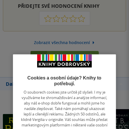
PŘIDEJTE SVÉ HODNOCENÍ KNIHY
1
2
3
4
5
Zobrazit všechna hodnocení
Přidat hodnocení
Cookies a osobní údaje? Knihy to
Další knihy autora
potřebují.
O souborech cookies jste určitě již slyšeli. I my je
využíváme ke shromažďování a analýze informací,
aby náš e-shop dobře fungoval a mohli jsme ho
nadále zlepšovat. Také nám pomáhají ukazovat
lepší a cílenější reklamu. Žádných 50 odstínů, ale
klidně Vergilia v originále. Váš souhlas může předat
marketingovým platformám i některé vaše osobní