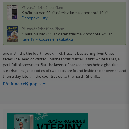
Při zaslání zboží balíčkem
K nákupu nad 99 Kč
dárek zdarma
v hodnotě 19 Kč
E-shopové listy
Při zaslání zboží balíčkem
K nákupu nad 699 Kč
dárek zdarma
v hodnotě 249 Kč
Karel IV. v kouzelném kukátku
Snow Blind is the fourth book in P.J. Tracy''s bestselling Twin Cities
series.The Dead of Winter... Minneapolis, winter''s first white flakes; a
park full of snowmen. But the layers of packed snow hide a ghoulish
surprise.First, the bodies of two cops are found inside the snowmen and
then a day later, in the countryside to the north, Sheriff…
Přejít na celý popis