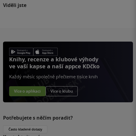
Viděli jste
Knihy, recenze a klubové výhody
ve vaší kapse a naší appce KDčko
Každý měsíc společně přečteme tisíce knih
Více o aplikaci
Více o klubu
Potřebujete s něčím poradit?
Často kladené dotazy