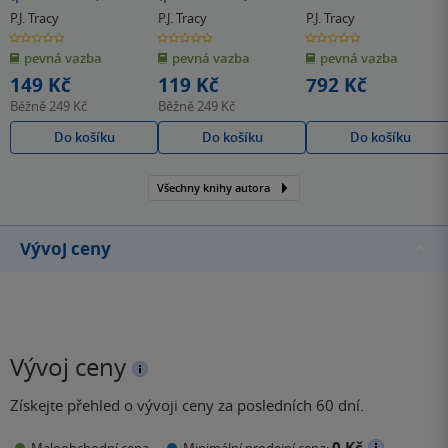
P.J. Tracy
P.J. Tracy
P.J. Tracy
0.0
0.0
0.0
z
z
z
pevná vazba
pevná vazba
pevná vazba
5
5
5
hvězdiček
hvězdiček
hvězdiček
149 Kč
119 Kč
792 Kč
Běžně
249 Kč
Běžně
249 Kč
Do košíku
Do košíku
Do košíku
Všechny knihy autora
Vývoj ceny
Vývoj ceny
Získejte přehled o vývoji ceny za posledních 60 dní.
0 Kč
Maloobchodní cena
Minimální prodejní cena: