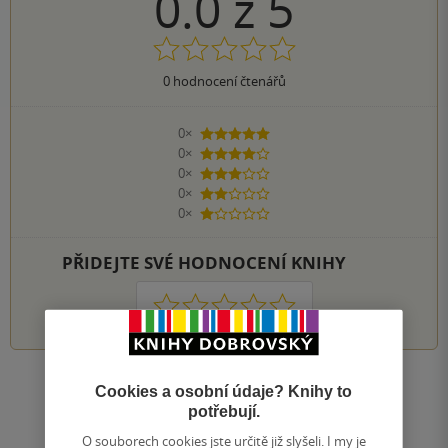
0.0
z
5
0
hodnocení čtenářů
0×
5 hvězdiček
0×
4 hvězdičky
0×
3 hvězdičky
0×
2 hvězdičky
0×
1 hvezdička
PŘIDEJTE SVÉ HODNOCENÍ KNIHY
1
2
3
4
5
Zobrazit všechna hodnocení
Cookies a osobní údaje? Knihy to
potřebují.
O souborech cookies jste určitě již slyšeli. I my je
Přidat hodnocení