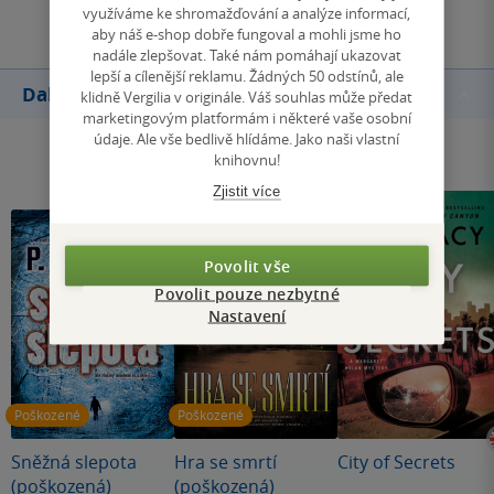
využíváme ke shromažďování a analýze informací,
aby náš e-shop dobře fungoval a mohli jsme ho
nadále zlepšovat. Také nám pomáhají ukazovat
lepší a cílenější reklamu. Žádných 50 odstínů, ale
Další knihy autora
klidně Vergilia v originále. Váš souhlas může předat
marketingovým platformám i některé vaše osobní
údaje. Ale vše bedlivě hlídáme. Jako naši vlastní
knihovnu!
Zjistit více
Povolit vše
Povolit pouze nezbytné
Nastavení
Poškozené
Poškozené
Sněžná slepota
Hra se smrtí
City of Secrets
(poškozená)
(poškozená)