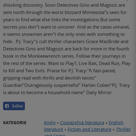
shocking discovery. Soon Detectives Gino and Magozzi are
sent north through the worst blizzard Minnesota''s seen for
years to find what else links the investigations.But some
secrets you don''t want to uncover. And as the cases unravel,
it seems snowmen aren''t the only ones with something to
hide...P.J. Tracy''s cult thriller characters Grace MacBride and
Detectives Gino and Magozzi are back for more in the fourth
book in the Monkeewrench series. Follow their journeys in
the rest of the series: Want to Play?, Live Bait, Dead Run, Play
to Kill and Two Evils. Praise for P.J. Tracy:''A fast-paced,
gripping read with thrills and devilish twists''
Guardian''Outrageously suspenseful'' Harlan Coben''P.J. Tracy
is about to become a household name'' Daily Mirror
Sdílet
KATEGORIE
Knihy
»
Cizojazyčná literatura
»
English
literature
»
Fiction and Literature
»
Thriller
and Crime