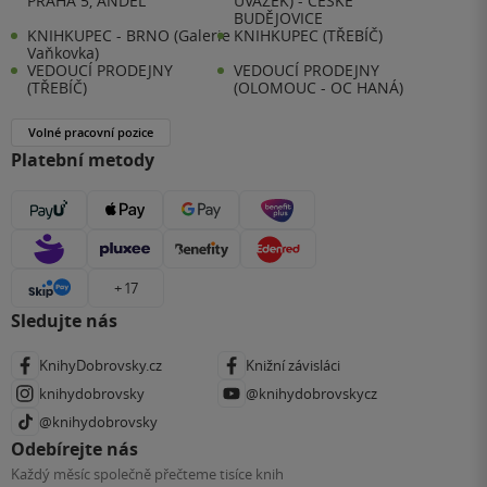
PRAHA 5, ANDĚL
ÚVAZEK) - ČESKÉ
BUDĚJOVICE
KNIHKUPEC - BRNO (Galerie
KNIHKUPEC (TŘEBÍČ)
Vaňkovka)
VEDOUCÍ PRODEJNY
VEDOUCÍ PRODEJNY
(TŘEBÍČ)
(OLOMOUC - OC HANÁ)
Volné pracovní pozice
Platební metody
+ 17
Sledujte nás
KnihyDobrovsky.cz
Knižní závisláci
knihydobrovsky
@knihydobrovskycz
@knihydobrovsky
Odebírejte nás
Každý měsíc společně přečteme tisíce knih