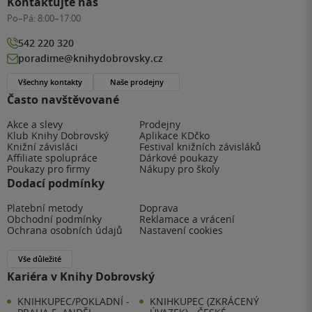
Kontaktujte nás
Po–Pá:
8:00–17:00
542 220 320
poradime@knihydobrovsky.cz
Všechny kontakty
Naše prodejny
Často navštěvované
Akce a slevy
Prodejny
Klub Knihy Dobrovský
Aplikace KDčko
Knižní závisláci
Festival knižních závisláků
Affiliate spolupráce
Dárkové poukazy
Poukazy pro firmy
Nákupy pro školy
Dodací podmínky
Platební metody
Doprava
Obchodní podmínky
Reklamace a vrácení
Ochrana osobních údajů
Nastavení cookies
Vše důležité
Kariéra v Knihy Dobrovský
KNIHKUPEC/POKLADNÍ -
KNIHKUPEC (ZKRÁCENÝ