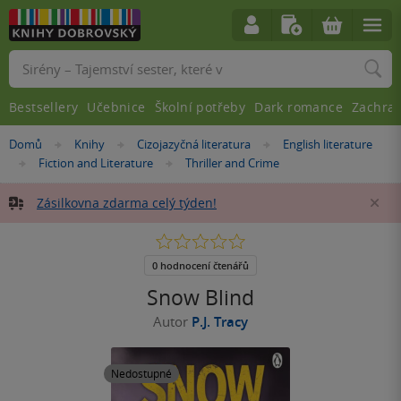
Vyhledávání
Bestsellery
Učebnice
Školní potřeby
Dark romance
Zachra
Nacházíte
Domů
Knihy
Cizojazyčná literatura
English literature
»
»
»
se
Fiction and Literature
Thriller and Crime
»
»
zde:
Zásilkovna zdarma celý týden!
Za
0.0
z
5
0 hodnocení čtenářů
hvězdiček
Snow Blind
Autor
P.J. Tracy
Nedostupné