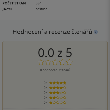
POČET STRAN
384
JAZYK
čeština
Hodnocení a recenze čtenářů
0.0
z
5
0
hodnocení čtenářů
0×
5 hvězdiček
0×
4 hvězdičky
0×
3 hvězdičky
0×
2 hvězdičky
0×
1 hvezdička