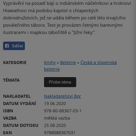
Vyprávění na pozadí bájí o indiánském náčelníkovi a hrdinovi
Hiawathovi má podobu kapitol o chlapeckých
dobrodružstvích, jež se udála během po celé léto trvajícího
poválečného tábora. Text je provázen četnými barevnými
ilustracemi i mapkou tábořiště u "Jižní řeky".
Sdílet
KATEGORIE
Knihy
»
Beletrie
»
Česká a slovenská
beletrie
TÉMATA
Přidat téma
NAKLADATEL
Nakladatelství Bor
DATUM VYDÁNÍ
19.06.2020
ISBN
978-80-88367-03-1
VAZBA
měkká vazba
DATUM DOTISKU
25.08.2020
EAN
9788088367031