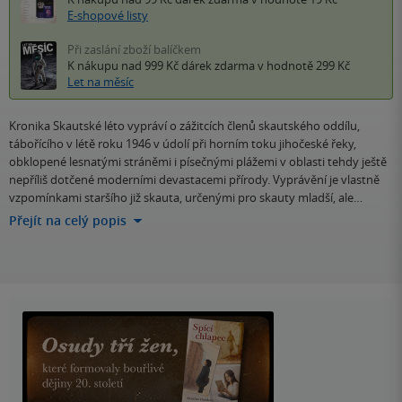
E-shopové listy
Při zaslání zboží balíčkem
K nákupu nad 999 Kč
dárek zdarma
v hodnotě 299 Kč
Let na měsíc
Kronika Skautské léto vypráví o zážitcích členů skautského oddílu,
tábořícího v létě roku 1946 v údolí při horním toku jihočeské řeky,
obklopené lesnatými stráněmi i písečnými plážemi v oblasti tehdy ještě
nepříliš dotčené moderními devastacemi přírody. Vyprávění je vlastně
vzpomínkami staršího již skauta, určenými pro skauty mladší, ale…
Přejít na celý popis