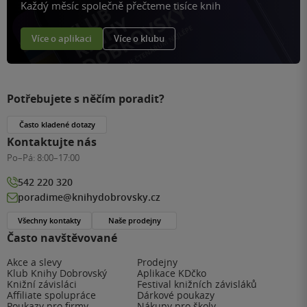
Každý měsíc společně přečteme tisíce knih
Více o aplikaci
Více o klubu
Potřebujete s něčím poradit?
Často kladené dotazy
Kontaktujte nás
Po–Pá:
8:00–17:00
542 220 320
poradime@knihydobrovsky.cz
Všechny kontakty
Naše prodejny
Často navštěvované
Akce a slevy
Prodejny
Klub Knihy Dobrovský
Aplikace KDčko
Knižní závisláci
Festival knižních závisláků
Affiliate spolupráce
Dárkové poukazy
Poukazy pro firmy
Nákupy pro školy