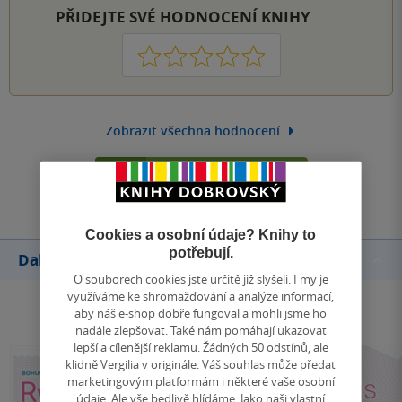
PŘIDEJTE SVÉ HODNOCENÍ KNIHY
1
2
3
4
5
Zobrazit všechna hodnocení
Přidat hodnocení
Cookies a osobní údaje? Knihy to
potřebují.
Další knihy autora
O souborech cookies jste určitě již slyšeli. I my je
využíváme ke shromažďování a analýze informací,
aby náš e-shop dobře fungoval a mohli jsme ho
nadále zlepšovat. Také nám pomáhají ukazovat
lepší a cílenější reklamu. Žádných 50 odstínů, ale
klidně Vergilia v originále. Váš souhlas může předat
marketingovým platformám i některé vaše osobní
údaje. Ale vše bedlivě hlídáme. Jako naši vlastní