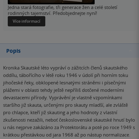
Jedna stará fotografie, tři generace žen a celé století
rodinných tajemství. Předobjednejte nyní!
Více informací
Popis
Kronika Skautské léto vypráví o zážitcích členů skautského
oddílu, tábořícího v létě roku 1946 v údolí při horním toku
jihočeské řeky, obklopené lesnatými stráněmi i písečnými
plážemi v oblasti tehdy ještě nepříliš dotčené moderními
devastacemi přírody. Vyprávění je vlastně vzpomínkami
staršího již skauta, určenými pro skauty mladší, ale zvláště
pro chlapce, kteří již skauting a jeho hodnoty z vlastní
zkušenosti nezažili, neboť československé skautské hnutí bylo
u nás nejprve zakázáno za Protektorátu a poté po roce 1949 s
krátkou přestávkou od jara 1968 až po nástup normalizace.