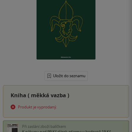
Uložit do seznamu
Kniha (
měkká vazba
)
Produkt je vyprodaný.
Při zaslání zboží balíčkem
K nákupu nad 99 Kč
dárek zdarma
v hodnotě 19 Kč