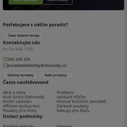
Potřebujete s něčím poradit?
Často kladené dotazy
Kontaktujte nás
Po–Pá:
8:00–17:00
542 220 320
poradime@knihydobrovsky.cz
Všechny kontakty
Naše prodejny
Často navštěvované
Akce a slevy
Prodejny
Klub Knihy Dobrovský
Aplikace KDčko
Knižní závisláci
Festival knižních závisláků
Affiliate spolupráce
Dárkové poukazy
Poukazy pro firmy
Nákupy pro školy
Dodací podmínky
Platební metody
Doprava