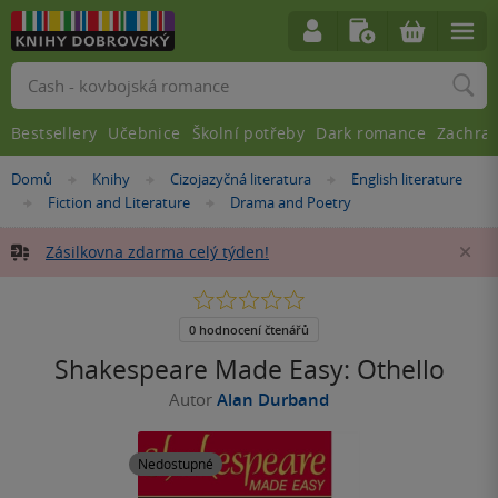
Vyhledávání
Bestsellery
Učebnice
Školní potřeby
Dark romance
Zachra
Nacházíte
Domů
Knihy
Cizojazyčná literatura
English literature
»
»
»
se
Fiction and Literature
Drama and Poetry
»
»
zde:
Zásilkovna zdarma celý týden!
Za
0.0
z
5
0 hodnocení čtenářů
hvězdiček
Shakespeare Made Easy: Othello
Autor
Alan Durband
Nedostupné