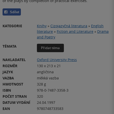
of the plays by completion of practical exercises.
Sdílet
KATEGORIE
Knihy
»
Cizojazyčná literatura
»
English
literature
»
Fiction and Literature
»
Drama
and Poetry
TÉMATA
Přidat téma
NAKLADATEL
Oxford University Press
ROZMĚR
130 x 213 x 21
JAZYK
angličtina
VAZBA
měkká vazba
HMOTNOST
328 g
ISBN
978-0-7487-3358-3
POČET STRAN
320
DATUM VYDÁNÍ
24.04.1997
EAN
9780748733583