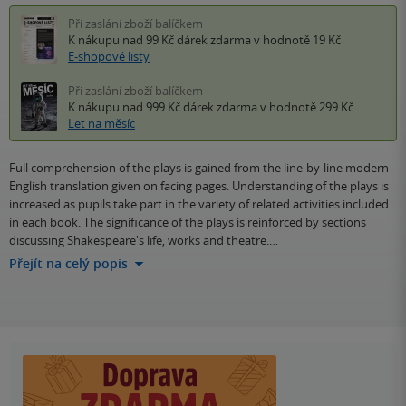
Při zaslání zboží balíčkem
K nákupu nad 99 Kč
dárek zdarma
v hodnotě 19 Kč
E-shopové listy
Při zaslání zboží balíčkem
K nákupu nad 999 Kč
dárek zdarma
v hodnotě 299 Kč
Let na měsíc
Full comprehension of the plays is gained from the line-by-line modern
English translation given on facing pages. Understanding of the plays is
increased as pupils take part in the variety of related activities included
in each book. The significance of the plays is reinforced by sections
discussing Shakespeare's life, works and theatre.…
Přejít na celý popis