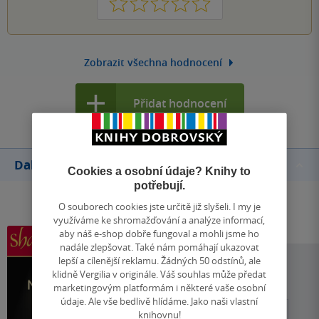
1
2
3
4
5
Zobrazit všechna hodnocení
Přidat hodnocení
Další knihy autora
Cookies a osobní údaje? Knihy to
potřebují.
O souborech cookies jste určitě již slyšeli. I my je
využíváme ke shromažďování a analýze informací,
aby náš e-shop dobře fungoval a mohli jsme ho
nadále zlepšovat. Také nám pomáhají ukazovat
lepší a cílenější reklamu. Žádných 50 odstínů, ale
klidně Vergilia v originále. Váš souhlas může předat
marketingovým platformám i některé vaše osobní
údaje. Ale vše bedlivě hlídáme. Jako naši vlastní
knihovnu!