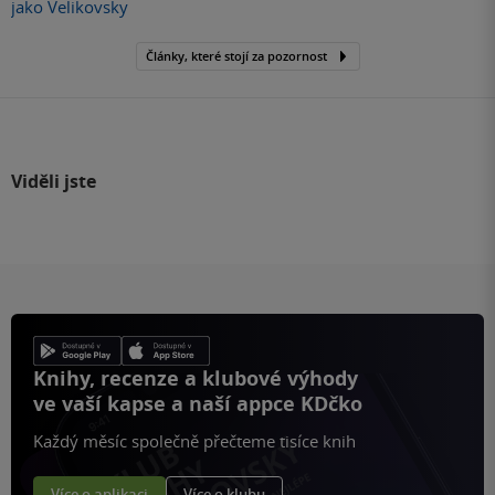
jako Velikovsky
Články, které stojí za pozornost
Viděli jste
Knihy, recenze a klubové výhody
ve vaší kapse a naší appce KDčko
Každý měsíc společně přečteme tisíce knih
Více o aplikaci
Více o klubu