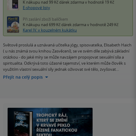
K nákupu nad 99 Kč
dárek zdarma
v hodnotě 19 Kč
E-shopové listy
Při zaslání zboží balíčkem
K nákupu nad 699 Kč
dárek zdarma
v hodnotě 249 Kč
Karel IV. v kouzelném kukátku
Světově proslulá a uznávaná učitelka jógy, spisovatelka, Elisabeth Haich
( u nás známá svou knihou Zasvěcení), se ve svém díle zabývá základní
otázkou - do jaké míry se může navzájem propojovat sexuální síla a
spiritualita. Odkrývá toto úžasné tajemství, ve kterém může člověk s
využitím vlastní sexuální síly jednak oživovat své tělo, zvyšovat…
Přejít na celý popis