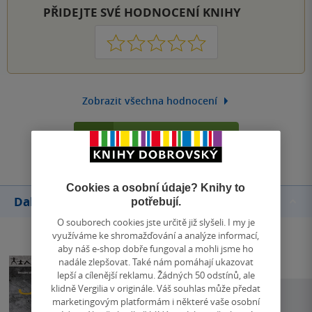
PŘIDEJTE SVÉ HODNOCENÍ KNIHY
1
2
3
4
5
Zobrazit všechna hodnocení
Přidat hodnocení
Cookies a osobní údaje? Knihy to
Další knihy autora
potřebují.
O souborech cookies jste určitě již slyšeli. I my je
využíváme ke shromažďování a analýze informací,
aby náš e-shop dobře fungoval a mohli jsme ho
nadále zlepšovat. Také nám pomáhají ukazovat
lepší a cílenější reklamu. Žádných 50 odstínů, ale
klidně Vergilia v originále. Váš souhlas může předat
marketingovým platformám i některé vaše osobní