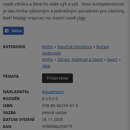
cestě vzhůru a žene ho stále výš a výš...Svou kompetentností
je tato kniha výborným a jedinečným poradcem pro všechny,
kteří hledají inspiraci na vlastní cestě jógy.
Sdílet
KATEGORIE
Knihy
»
Naučná literatura
»
Rozvoj
osobnosti
Knihy
»
Zdraví, Hubnutí a Sport
»
Sport
»
Jóga
TÉMATA
Přidat téma
NAKLADATEL
Aquamarin
ROZMĚR
0 x 0 x 0
ISBN
978-80-86259-07-9
VAZBA
pevná vazba
DATUM VYDÁNÍ
26.11.2008
EAN
9788086259079