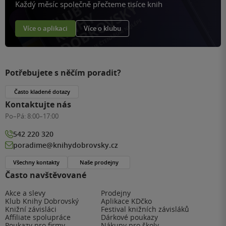
Každý měsíc společně přečteme tisíce knih
Více o aplikaci
Více o klubu
Potřebujete s něčím poradit?
Často kladené dotazy
Kontaktujte nás
Po–Pá:
8:00–17:00
542 220 320
poradime@knihydobrovsky.cz
Všechny kontakty
Naše prodejny
Často navštěvované
Akce a slevy
Prodejny
Klub Knihy Dobrovský
Aplikace KDčko
Knižní závisláci
Festival knižních závisláků
Affiliate spolupráce
Dárkové poukazy
Poukazy pro firmy
Nákupy pro školy