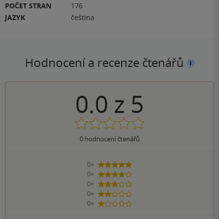
POČET STRAN
176
JAZYK
čeština
Hodnocení a recenze čtenářů
0.0
z
5
0
hodnocení čtenářů
0×
5 hvězdiček
0×
4 hvězdičky
0×
3 hvězdičky
0×
2 hvězdičky
0×
1 hvezdička