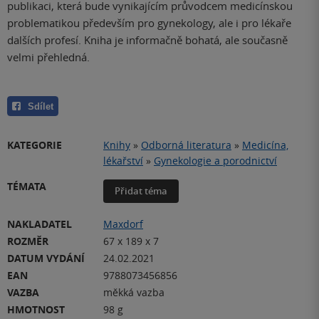
publikaci, která bude vynikajícím průvodcem medicínskou
problematikou především pro gynekology, ale i pro lékaře
dalších profesí. Kniha je informačně bohatá, ale současně
velmi přehledná.
Sdílet
KATEGORIE
Knihy
»
Odborná literatura
»
Medicína,
lékařství
»
Gynekologie a porodnictví
TÉMATA
Přidat téma
NAKLADATEL
Maxdorf
ROZMĚR
67 x 189 x 7
DATUM VYDÁNÍ
24.02.2021
EAN
9788073456856
VAZBA
měkká vazba
HMOTNOST
98 g