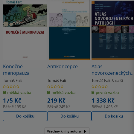
Konečně
Antikoncepce
Atlas
menopauza
novorozeneckých
patologií
Tomáš Fait
Tomáš Fait
Tomáš Fait
& další
0.0
0.0
0.0
z
z
z
měkká vazba
měkká vazba
pevná vazba
5
5
5
hvězdiček
hvězdiček
hvězdiček
175 Kč
219 Kč
1 338 Kč
Běžně
195 Kč
Běžně
245 Kč
Běžně
1 495 Kč
Do košíku
Do košíku
Do košíku
Všechny knihy autora