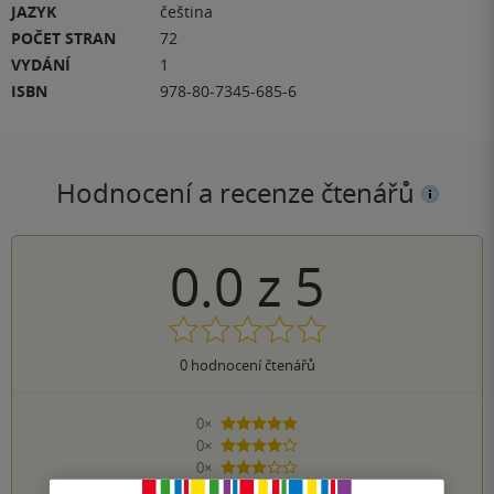
JAZYK
čeština
POČET STRAN
72
VYDÁNÍ
1
ISBN
978-80-7345-685-6
Hodnocení a recenze čtenářů
0.0
z
5
0
hodnocení čtenářů
0×
5 hvězdiček
0×
4 hvězdičky
0×
3 hvězdičky
0×
2 hvězdičky