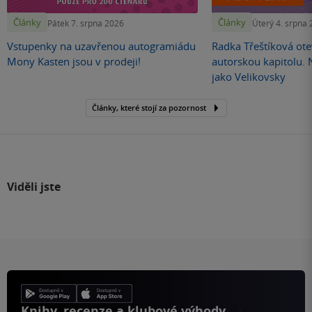
Články
Články
Pátek 7. srpna 2026
Úterý 4. srpna
Vstupenky na uzavřenou autogramiádu
Radka Třeštíková otev
Mony Kasten jsou v prodeji!
autorskou kapitolu.
jako Velikovsky
Články, které stojí za pozornost
Viděli jste
Knihy, recenze a klubové výhody