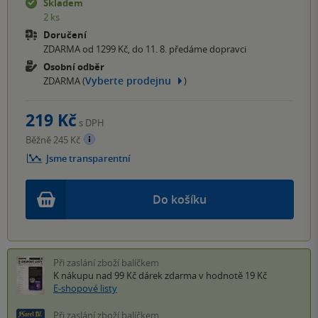
Skladem
2 ks
Doručení
ZDARMA od 1299 Kč, do 11. 8. předáme dopravci
Osobní odběr
Vyberte prodejnu
ZDARMA (
)
219 Kč
s DPH
Běžně 245 Kč
Jsme transparentní
Do košíku
Při zaslání zboží balíčkem
K nákupu nad 99 Kč
dárek zdarma
v hodnotě 19 Kč
E-shopové listy
Při zaslání zboží balíčkem