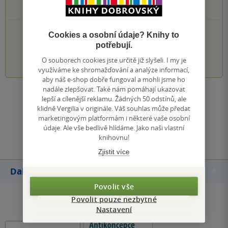
0×
1 hvezdička
PŘIDEJTE SVÉ HODNOCENÍ KNIHY
Cookies a osobní údaje? Knihy to
potřebují.
1
2
3
4
5
O souborech cookies jste určitě již slyšeli. I my je
využíváme ke shromažďování a analýze informací,
aby náš e-shop dobře fungoval a mohli jsme ho
nadále zlepšovat. Také nám pomáhají ukazovat
Zobrazit všechna hodnocení
lepší a cílenější reklamu. Žádných 50 odstínů, ale
klidně Vergilia v originále. Váš souhlas může předat
marketingovým platformám i některé vaše osobní
Přidat hodnocení
údaje. Ale vše bedlivě hlídáme. Jako naši vlastní
knihovnu!
Zjistit více
Další knihy autora
Povolit vše
Povolit pouze nezbytné
Nastavení