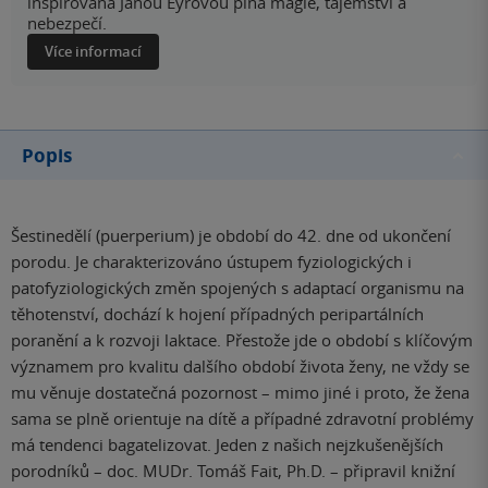
inspirovaná Janou Eyrovou plná magie, tajemství a
nebezpečí.
Více informací
Popis
Šestinedělí (puerperium) je období do 42. dne od ukončení
porodu. Je charakterizováno ústupem fyziologických i
patofyziologických změn spojených s adaptací organismu na
těhotenství, dochází k hojení případných peripartálních
poranění a k rozvoji laktace. Přestože jde o období s klíčovým
významem pro kvalitu dalšího období života ženy, ne vždy se
mu věnuje dostatečná pozornost – mimo jiné i proto, že žena
sama se plně orientuje na dítě a případné zdravotní problémy
má tendenci bagatelizovat. Jeden z našich nejzkušenějších
porodníků – doc. MUDr. Tomáš Fait, Ph.D. – připravil knižní