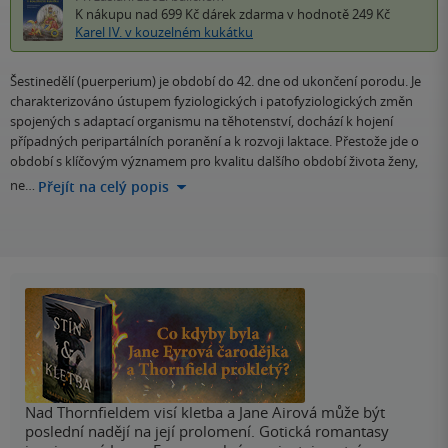
K nákupu nad 699 Kč
dárek zdarma
v hodnotě 249 Kč
Karel IV. v kouzelném kukátku
Šestinedělí (puerperium) je období do 42. dne od ukončení porodu. Je
charakterizováno ústupem fyziologických i patofyziologických změn
spojených s adaptací organismu na těhotenství, dochází k hojení
případných peripartálních poranění a k rozvoji laktace. Přestože jde o
období s klíčovým významem pro kvalitu dalšího období života ženy,
ne…
Přejít na celý popis
Nad Thornfieldem visí kletba a Jane Airová může být
poslední nadějí na její prolomení. Gotická romantasy