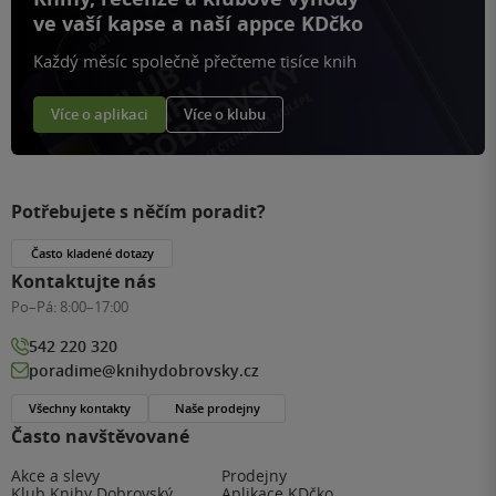
ve vaší kapse a naší appce KDčko
Každý měsíc společně přečteme tisíce knih
Více o aplikaci
Více o klubu
Potřebujete s něčím poradit?
Často kladené dotazy
Kontaktujte nás
Po–Pá:
8:00–17:00
542 220 320
poradime@knihydobrovsky.cz
Všechny kontakty
Naše prodejny
Často navštěvované
Akce a slevy
Prodejny
Klub Knihy Dobrovský
Aplikace KDčko