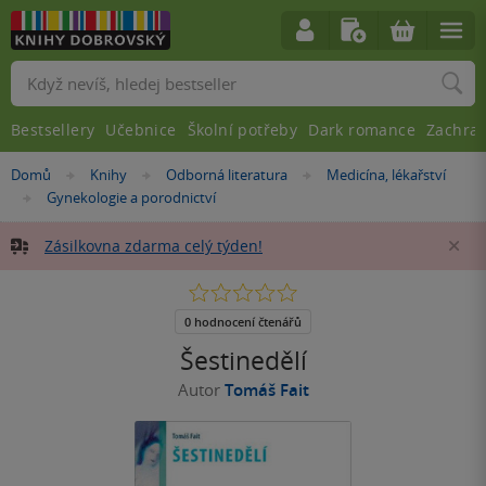
Vyhledávání
Bestsellery
Učebnice
Školní potřeby
Dark romance
Zachra
Nacházíte
Domů
Knihy
Odborná literatura
Medicína, lékařství
»
»
»
se
Gynekologie a porodnictví
»
zde:
Zásilkovna zdarma celý týden!
Za
0.0
z
5
0 hodnocení čtenářů
hvězdiček
Šestinedělí
Autor
Tomáš Fait