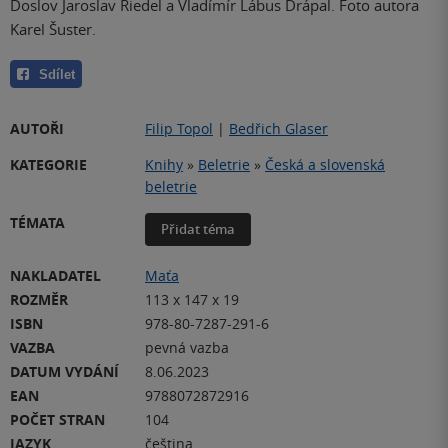
Doslov Jaroslav Riedel a Vladímír Lábus Drápal. Foto autora
Karel Šuster.
Sdílet
AUTOŘI
Filip Topol
|
Bedřich Glaser
KATEGORIE
Knihy
»
Beletrie
»
Česká a slovenská
beletrie
TÉMATA
Přidat téma
NAKLADATEL
Maťa
ROZMĚR
113 x 147 x 19
ISBN
978-80-7287-291-6
VAZBA
pevná vazba
DATUM VYDÁNÍ
8.06.2023
EAN
9788072872916
POČET STRAN
104
JAZYK
čeština