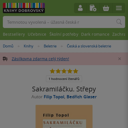
Vyhledávání
Bestsellery
Učebnice
Školní potřeby
Dark romance
Zachra
Nacházíte
Domů
Knihy
Beletrie
Česká a slovenská beletrie
»
»
»
se
zde:
Zásilkovna zdarma celý týden!
Za
5.0
z
5
1 hodnocení čtenářů
hvězdiček
Sakramiláčku. Střepy
Autor
Filip Topol
,
Bedřich Glaser