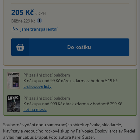
205 Kč
s DPH
Běžně 229 Kč
Jsme transparentní
Do košíku
Při zaslání zboží balíčkem
K nákupu nad 99 Kč
dárek zdarma
v hodnotě 19 Kč
E-shopové listy
Při zaslání zboží balíčkem
K nákupu nad 999 Kč
dárek zdarma
v hodnotě 299 Kč
Let na měsíc
Souborné vydání obou samostaných sbírek zpěváka, skladatele,
klavíristy a vedoucího rockové skupiny Psí vojáci. Doslov Jaroslav Riedel
a Vladímír Lábus Drápal. Foto autora Karel Šuster.