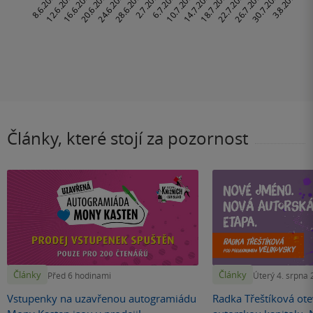
Články, které stojí za pozornost
Články
Články
Před 6 hodinami
Úterý 4. srpna
Vstupenky na uzavřenou autogramiádu
Radka Třeštíková otev