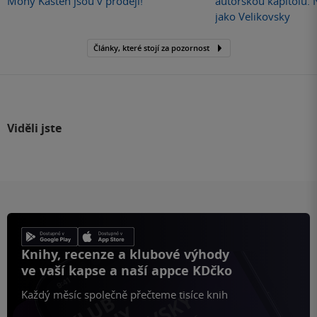
Mony Kasten jsou v prodeji!
autorskou kapitolu.
jako Velikovsky
Články, které stojí za pozornost
Viděli jste
Knihy, recenze a klubové výhody
ve vaší kapse a naší appce KDčko
Každý měsíc společně přečteme tisíce knih