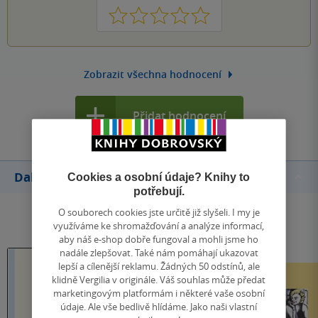
1
2
3
4
5
Zobrazit všechna hodnocení
Přidat hodnocení
Další knihy autora
Cookies a osobní údaje? Knihy to
potřebují.
O souborech cookies jste určitě již slyšeli. I my je
využíváme ke shromažďování a analýze informací,
aby náš e-shop dobře fungoval a mohli jsme ho
nadále zlepšovat. Také nám pomáhají ukazovat
lepší a cílenější reklamu. Žádných 50 odstínů, ale
klidně Vergilia v originále. Váš souhlas může předat
marketingovým platformám i některé vaše osobní
údaje. Ale vše bedlivě hlídáme. Jako naši vlastní