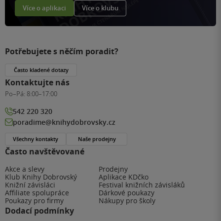
Více o aplikaci
Více o klubu
Potřebujete s něčím poradit?
Často kladené dotazy
Kontaktujte nás
Po–Pá:
8:00–17:00
542 220 320
poradime@knihydobrovsky.cz
Všechny kontakty
Naše prodejny
Často navštěvované
Akce a slevy
Prodejny
Klub Knihy Dobrovský
Aplikace KDčko
Knižní závisláci
Festival knižních závisláků
Affiliate spolupráce
Dárkové poukazy
Poukazy pro firmy
Nákupy pro školy
Dodací podmínky