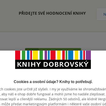
PŘIDEJTE SVÉ HODNOCENÍ KNIHY
N
Přidat hodnocení
Cookies a osobní údaje? Knihy to potřebují.
h cookies jste určitě již slyšeli. I my je využíváme ke shromažďován
, aby náš e-shop dobře fungoval a mohli jsme ho nadále zlepšovat
vat lepší a cílenější reklamu. Žádných 50 odstínů, ale klidně Vergil
s může předat marketingovým platformám i některé vaše osobní úda