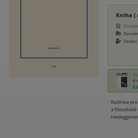
Kniha (
Dostupn
Doruče
Osobní
Př
K 
E-
Ročenka pro 
a filosofick
Heideggerem