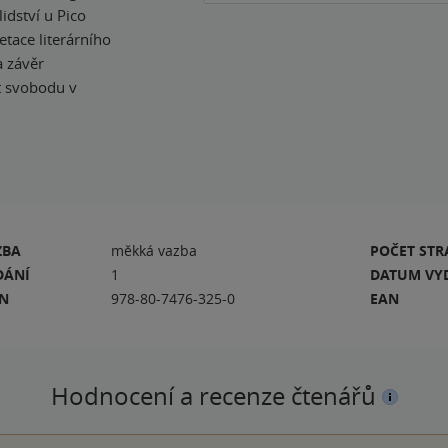
idství u Pico
etace literárního
a závěr
et svobodu v
ZBA
měkká vazba
POČET ST
DÁNÍ
1
DATUM VY
BN
978-80-7476-325-0
EAN
Hodnocení a recenze čtenářů