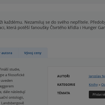
ži každému. Nezamiluj se do svého nepřítele. Předobj
i, která potěší fanoušky Čtvrtého křídla i Hunger Ga
y autora
Vývoj ceny
ináší studie,
ie a filosofické
AUTOŘI
Jaroslav 
e uveden
KATEGORIE
Knihy
»
Od
ideggerem
; dále následují
TÉMATA
Přidat 
ační ontologii,
, Landsbergově