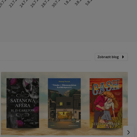
Zobrazit blog
N
p
Násled