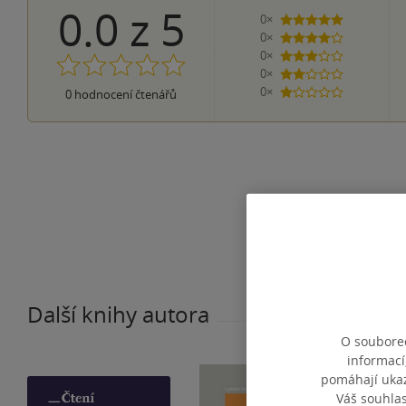
0.0
z
5
0×
5 hvězdiček
0×
4 hvězdičky
0×
3 hvězdičky
0×
2 hvězdičky
0×
0
hodnocení čtenářů
1 hvezdička
Další knihy autora
O souborec
informací
pomáhají ukazo
Váš souhla