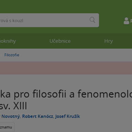
ioknihy
Učebnice
Hry
Filozofie
»
ka pro filosofii a fenomeno
v. XIII
v Novotný
,
Robert Kanócz
,
Josef Kružík
seznamu