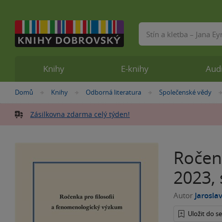
Vyhledávání
Knihy
E-knihy
Aud
Nacházíte
Domů
Knihy
Odborná literatura
Společenské vědy
»
»
»
se
zde:
Zásilkovna zdarma celý týden!
Ročen
2023, s
Autor
Jarosla
Uložit do 