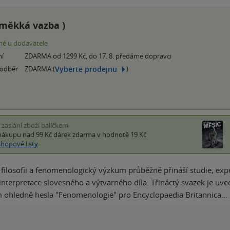
měkká vazba
)
é u dodavatele
ní
ZDARMA od 1299 Kč, do 17. 8. předáme dopravci
Vyberte prodejnu
 odběr
ZDARMA (
)
i zaslání zboží balíčkem
nákupu nad 99 Kč
dárek zdarma
v hodnotě 19 Kč
shopové listy
filosofii a fenomenologický výzkum průběžně přináší studie, exper
é interpretace slovesného a výtvarného díla. Třináctý svazek je u
 ohledně hesla "Fenomenologie" pro Encyclopaedia Britannica…