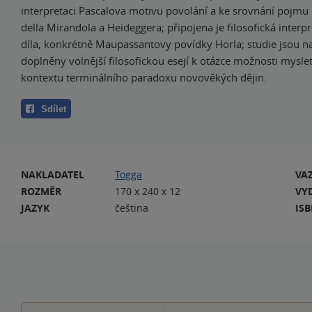
interpretaci Pascalova motivu povolání a ke srovnání pojmu l
della Mirandola a Heideggera; připojena je filosofická interpr
díla, konkrétně Maupassantovy povídky Horla; studie jsou n
doplněny volnější filosofickou esejí k otázce možnosti mysl
kontextu terminálního paradoxu novověkých dějin.
Sdílet
NAKLADATEL
Togga
VA
ROZMĚR
170 x 240 x 12
VY
JAZYK
čeština
IS