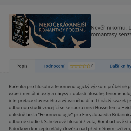
Nevěř nikomu. L
romantasy senzac
0
Popis
Hodnocení
Další knih
Ročenka pro filosofii a fenomenologický výzkum průběžně př
experimentální texty a nárysy z oblasti filosofie, fenomenolog
interpretace slovesného a výtvarného díla. Třináctý svazek j
odbornou studií vracející se ke sporu mezi Husserlem a He
ohledně hesla "Fenomenologie" pro Encyclopaedia Britannica
odborné studie k Schelerově filosofii života, Rombachově situ
Patočkovu konceptu vlády člověka nad předmětným světem