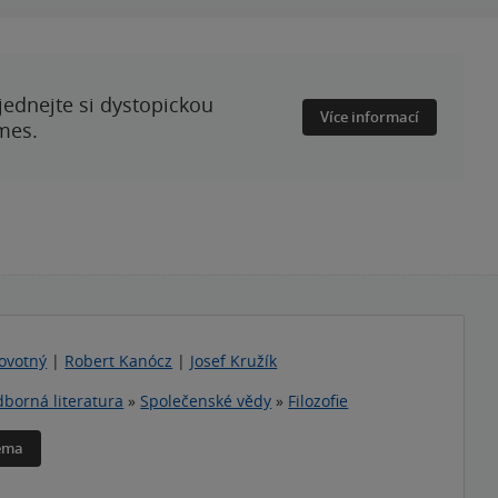
ednejte si dystopickou
Více informací
mes.
Novotný
|
Robert Kanócz
|
Josef Kružík
borná literatura
»
Společenské vědy
»
Filozofie
téma