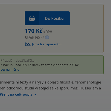
hvěz
Do košíku
170 Kč
s DPH
Běžně 190 Kč
Jsme transparentní
Při zaslání zboží balíčkem
K nákupu nad 999 Kč
dárek zdarma
v hodnotě 299 Kč
Let na měsíc
imentální texty a nárysy z oblasti filosofie, fenomenologie
veden odbornou studií vracející se ke sporu mezi Husserlem a
Přejít na celý popis