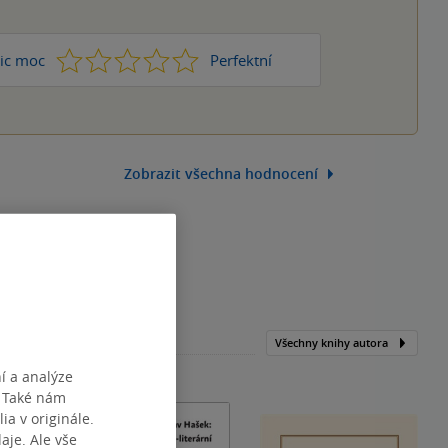
1
2
3
4
5
ic moc
Perfektní
Zobrazit všechna hodnocení
Všechny knihy autora
í a analýze
. Také nám
ia v originále.
je. Ale vše