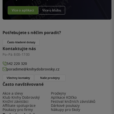
Více o aplikaci
Více o klubu
Potřebujete s něčím poradit?
Často kladené dotazy
Kontaktujte nás
Po–Pá:
8:00–17:00
542 220 320
poradime@knihydobrovsky.cz
Všechny kontakty
Naše prodejny
Často navštěvované
Akce a slevy
Prodejny
Klub Knihy Dobrovský
Aplikace KDčko
Knižní závisláci
Festival knižních závisláků
Affiliate spolupráce
Dárkové poukazy
Poukazy pro firmy
Nákupy pro školy