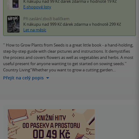
K nákupu nad 99 Kč
dárek zdarma
v hodnotě 19 Kč
E-shopové listy
Při zaslání zboží balíčkem
K nákupu nad 999 Kč
dárek zdarma
v hodnotě 299 Kč
Let na měsíc
'' How to Grow Plants from Seeds is a great little book - a hand-holding,
step-by-step guide with clear pictures and instructions. It demystifies
the process and covers flowers as well as vegetables and herbs. A most
useful present for anyone wanting to get started on sowing seeds.''
Country Living''Whether you want to grow a cutting garden…
Přejít na celý popis