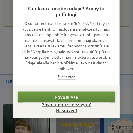
PŘIDEJTE SVÉ HODNOCENÍ KNIHY
Cookies a osobní údaje? Knihy to
1
2
3
4
5
potřebují.
O souborech cookies jste určitě již slyšeli. I my je
využíváme ke shromažďování a analýze informací,
aby náš e-shop dobře fungoval a mohli jsme ho
Zobrazit všechna hodnocení
nadále zlepšovat. Také nám pomáhají ukazovat
lepší a cílenější reklamu. Žádných 50 odstínů, ale
klidně Vergilia v originále. Váš souhlas může předat
Přidat hodnocení
marketingovým platformám i některé vaše osobní
údaje. Ale vše bedlivě hlídáme. Jako naši vlastní
knihovnu!
Zjistit více
Další knihy autora
Povolit vše
Povolit pouze nezbytné
Nastavení