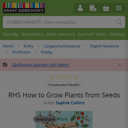
Vyhledávání
Novinky
Bestsellery
Dark romance
Zachraň knihu
Dárkové 
Nacházíte
Domů
Knihy
Cizojazyčná literatura
English literature
»
»
»
se
Nonfiction
Hobby
»
»
zde:
Zásilkovna zdarma celý týden!
Za
0.0
z
5
0 hodnocení čtenářů
hvězdiček
RHS How to Grow Plants from Seeds
Autor
Sophie Collins
Nedostupné