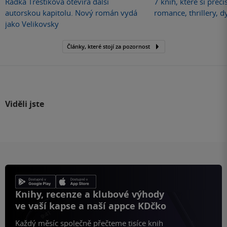
Radka Třeštíková otevírá další
7 knih, které si přečí
autorskou kapitolu. Nový román vydá
romance, thrillery, d
jako Velikovsky
Články, které stojí za pozornost
Viděli jste
Knihy, recenze a klubové výhody
ve vaší kapse a naší appce KDčko
Každý měsíc společně přečteme tisíce knih