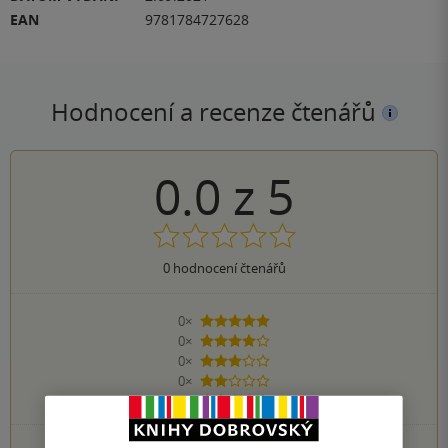
EAN
9781784727628
Hodnocení a recenze čtenářů
0.0
z
5
0
hodnocení čtenářů
0×
5 hvězdiček
0×
4 hvězdičky
0×
3 hvězdičky
0×
2 hvězdičky
0×
1 hvezdička