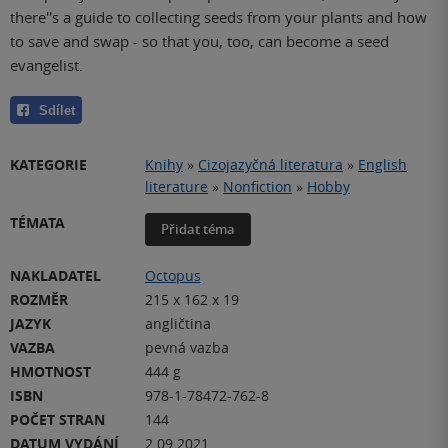
there''s a guide to collecting seeds from your plants and how
to save and swap - so that you, too, can become a seed
evangelist.
Sdílet
KATEGORIE
Knihy
»
Cizojazyčná literatura
»
English
literature
»
Nonfiction
»
Hobby
TÉMATA
Přidat téma
NAKLADATEL
Octopus
ROZMĚR
215 x 162 x 19
JAZYK
angličtina
VAZBA
pevná vazba
HMOTNOST
444 g
ISBN
978-1-78472-762-8
POČET STRAN
144
DATUM VYDÁNÍ
2.09.2021