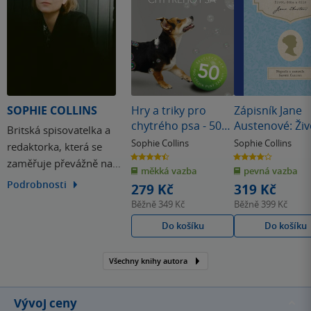
SOPHIE COLLINS
Hry a triky pro
Zápisník Jane
chytrého psa - 50
Austenové: Živ
Britská spisovatelka a
skvělých her pro
doba a dílo
Sophie Collins
Sophie Collins
redaktorka, která se
výcvik plný zábavy
4.5
4.0
zaměřuje převážně na
z
z
měkká vazba
pevná vazba
5
5
hvězdiček
hvězdiček
témata související s
Podrobnosti
279 Kč
319 Kč
historií, kulturou a
Běžně
349 Kč
Běžně
399 Kč
životním stylem.
Do košíku
Do košíku
Všechny knihy autora
Vývoj ceny