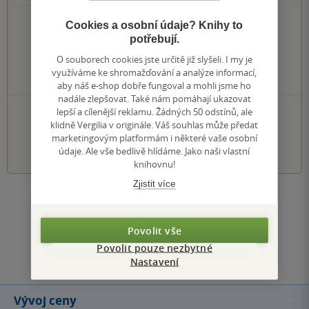
0×
Cookies a osobní údaje? Knihy to
5 hvězdiček
0×
potřebují.
4 hvězdičky
0×
3 hvězdičky
O souborech cookies jste určitě již slyšeli. I my je
0×
2 hvězdičky
využíváme ke shromažďování a analýze informací,
0×
1 hvezdička
aby náš e-shop dobře fungoval a mohli jsme ho
nadále zlepšovat. Také nám pomáhají ukazovat
PŘIDEJTE SVÉ HODNOCENÍ KNIHY
lepší a cílenější reklamu. Žádných 50 odstínů, ale
klidně Vergilia v originále. Váš souhlas může předat
marketingovým platformám i některé vaše osobní
1
2
3
4
5
údaje. Ale vše bedlivě hlídáme. Jako naši vlastní
knihovnu!
Zjistit více
Zobrazit všechna hodnocení
Povolit vše
Přidat hodnocení
Povolit pouze nezbytné
Nastavení
Vývoj ceny