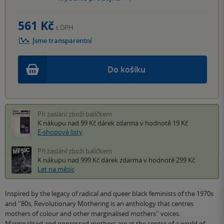
561 Kč
s DPH
Jsme transparentní
Do košíku
Při zaslání zboží balíčkem
K nákupu nad 99 Kč
dárek zdarma
v hodnotě 19 Kč
E-shopové listy
Při zaslání zboží balíčkem
K nákupu nad 999 Kč
dárek zdarma
v hodnotě 299 Kč
Let na měsíc
Inspired by the legacy of radical and queer black feminists of the 1970s
and ''80s, Revolutionary Mothering is an anthology that centres
mothers of colour and other marginalised mothers'' voices.
Marginalised and oppressed mothers are at the centre of a world of