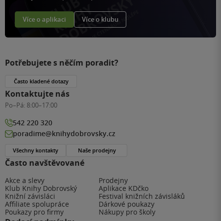
Více o aplikaci
Více o klubu
Potřebujete s něčím poradit?
Často kladené dotazy
Kontaktujte nás
Po–Pá:
8:00–17:00
542 220 320
poradime@knihydobrovsky.cz
Všechny kontakty
Naše prodejny
Často navštěvované
Akce a slevy
Prodejny
Klub Knihy Dobrovský
Aplikace KDčko
Knižní závisláci
Festival knižních závisláků
Affiliate spolupráce
Dárkové poukazy
Poukazy pro firmy
Nákupy pro školy