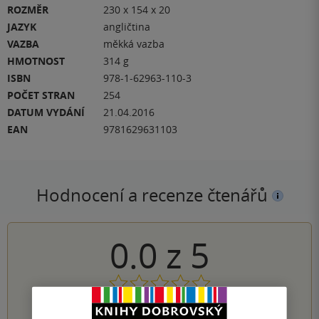
ROZMĚR
230 x 154 x 20
JAZYK
angličtina
VAZBA
měkká vazba
HMOTNOST
314 g
ISBN
978-1-62963-110-3
POČET STRAN
254
DATUM VYDÁNÍ
21.04.2016
EAN
9781629631103
Hodnocení a recenze čtenářů
0.0
z
5
0
hodnocení čtenářů