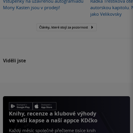
Vstupenky na uzavřenou autogramiádu
Radka Třeštíková otev
Mony Kasten jsou v prodeji!
autorskou kapitolu.
jako Velikovsky
Články, které stojí za pozornost
Viděli jste
Knihy, recenze a klubové výhody
ve vaší kapse a naší appce KDčko
Každý měsíc společně přečteme tisíce knih