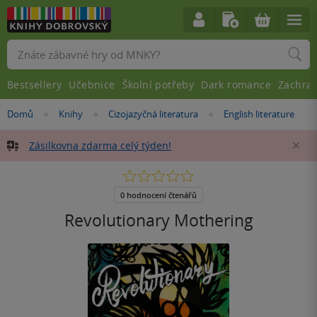
Vyhledávání
Bestsellery
Učebnice
Školní potřeby
Dark romance
Zachra
Nacházíte
Domů
Knihy
Cizojazyčná literatura
English literature
»
»
»
se
zde:
Zásilkovna zdarma celý týden!
Za
0.0
z
5
0 hodnocení čtenářů
hvězdiček
Revolutionary Mothering