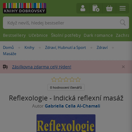
Vyhledávání
Bestsellery
Učebnice
Školní potřeby
Dark romance
Zachra
Nacházíte
Domů
Knihy
Zdraví, Hubnutí a Sport
Zdraví
»
»
»
»
se
Masáže
zde:
Zásilkovna zdarma celý týden!
Za
0.0
z
5
0 hodnocení čtenářů
hvězdiček
Reflexologie - Indická reflexní masáž
Autor
Gabriella Cella Al-Chamali