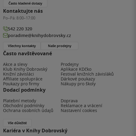
Často kladené dotazy
Kontaktujte nás
Po–Pá:
8:00–17:00
542 220 320
poradime@knihydobrovsky.cz
Všechny kontakty
Naše prodejny
Často navštěvované
Akce a slevy
Prodejny
Klub Knihy Dobrovský
Aplikace KDčko
Knižní závisláci
Festival knižních závisláků
Affiliate spolupráce
Dárkové poukazy
Poukazy pro firmy
Nákupy pro školy
Dodací podmínky
Platební metody
Doprava
Obchodní podmínky
Reklamace a vrácení
Ochrana osobních údajů
Nastavení cookies
Vše důležité
Kariéra v Knihy Dobrovský