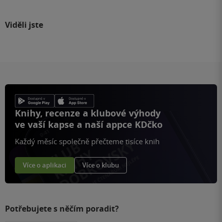
Viděli jste
Knihy, recenze a klubové výhody
ve vaší kapse a naší appce KDčko
Každý měsíc společně přečteme tisíce knih
Více o aplikaci
Více o klubu
Potřebujete s něčím poradit?