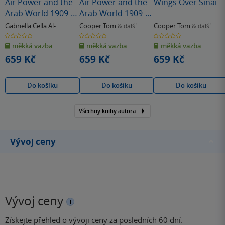
Air Power and the
Air Power and the
Wings Over Sinai
Arab World 1909-
Arab World 1909-
1955
1955
Gabriella Cella Al-
Cooper Tom
Cooper Tom
& další
& další
Chamali
,
David Nicolle
0.0
0.0
0.0
z
z
z
měkká vazba
měkká vazba
měkká vazba
5
5
5
hvězdiček
hvězdiček
hvězdiček
659 Kč
659 Kč
659 Kč
Do košíku
Do košíku
Do košíku
Všechny knihy autora
Vývoj ceny
Vývoj ceny
Získejte přehled o vývoji ceny za posledních 60 dní.