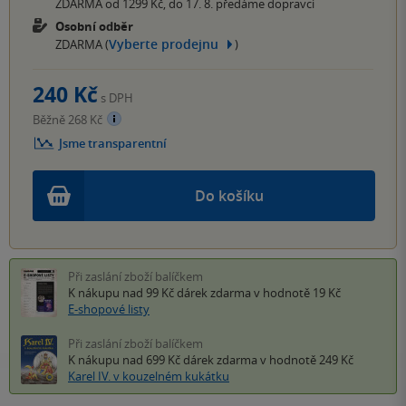
ZDARMA od 1299 Kč, do 17. 8. předáme dopravci
Osobní odběr
Vyberte prodejnu
ZDARMA (
)
240 Kč
s DPH
Běžně 268 Kč
Jsme transparentní
Do košíku
Při zaslání zboží balíčkem
K nákupu nad 99 Kč
dárek zdarma
v hodnotě 19 Kč
E-shopové listy
Při zaslání zboží balíčkem
K nákupu nad 699 Kč
dárek zdarma
v hodnotě 249 Kč
Karel IV. v kouzelném kukátku