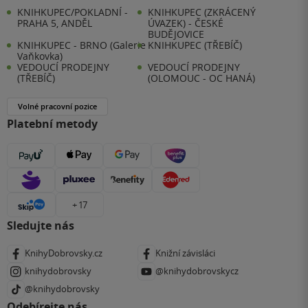
KNIHKUPEC/POKLADNÍ -
KNIHKUPEC (ZKRÁCENÝ
PRAHA 5, ANDĚL
ÚVAZEK) - ČESKÉ
BUDĚJOVICE
KNIHKUPEC - BRNO (Galerie
KNIHKUPEC (TŘEBÍČ)
Vaňkovka)
VEDOUCÍ PRODEJNY
VEDOUCÍ PRODEJNY
(TŘEBÍČ)
(OLOMOUC - OC HANÁ)
Volné pracovní pozice
Platební metody
+ 17
Sledujte nás
KnihyDobrovsky.cz
Knižní závisláci
knihydobrovsky
@knihydobrovskycz
@knihydobrovsky
Odebírejte nás