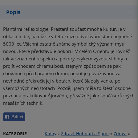
Popis
Plantární reflexologie, Prastará součást mnoha kultur, je v
oblasti Indie, na níž se v této knize odvolávám stará nejméně
5000 let. Všichni ostatně známe symbolický význam mytí
novou, které představuje pokoru. V celém Orientu je rovněž
tak ve znamení respektu a pokory zvykem vyzout si boty a
projít vchodem chrámu bosí; stejným způsobem se pak
chováme i před prahem domu, neboť je považováno za
nevhodné překročit jej v botách, které šlapaly venku po
všemožných nečistotách. Později jsem měla to štěstí osobně
poznat a praktikovat Ájurvédu, převážně jako součást různých
masážních technik.
Sdílet
KATEGORIE
Knihy
»
Zdraví, Hubnutí a Sport
»
Zdraví
»