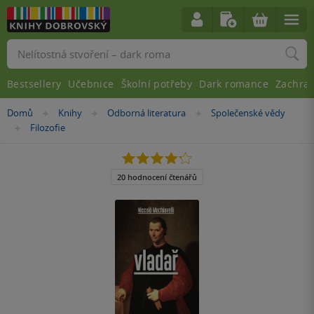
Vyhledávání
Bestsellery
Učebnice
Školní potřeby
Dark romance
Zachra
Nacházíte
Domů
Knihy
Odborná literatura
Společenské vědy
»
»
»
se
Filozofie
»
zde:
4.2
z
5
20 hodnocení čtenářů
hvězdiček