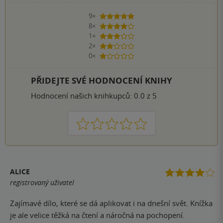
9×
5 hvězdiček
8×
4 hvězdičky
1×
3 hvězdičky
2×
2 hvězdičky
0×
1 hvezdička
PŘIDEJTE SVÉ HODNOCENÍ KNIHY
Hodnocení našich knihkupců: 0.0 z 5
1
2
3
4
5
ALICE
registrovaný uživatel
Zajímavé dílo, které se dá aplikovat i na dnešní svět. Knížka
je ale velice těžká na čtení a náročná na pochopení.