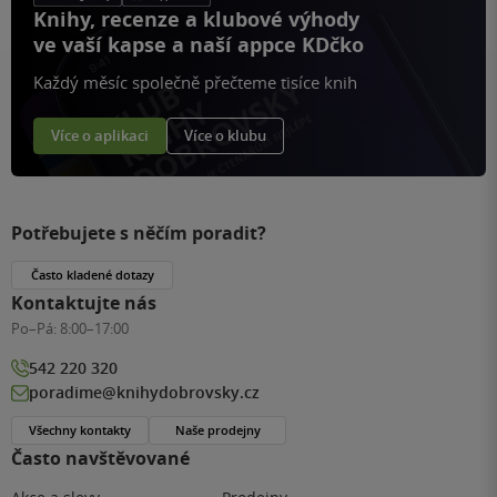
Knihy, recenze a klubové výhody
ve vaší kapse a naší appce KDčko
Každý měsíc společně přečteme tisíce knih
Více o aplikaci
Více o klubu
Potřebujete s něčím poradit?
Často kladené dotazy
Kontaktujte nás
Po–Pá:
8:00–17:00
542 220 320
poradime@knihydobrovsky.cz
Všechny kontakty
Naše prodejny
Často navštěvované