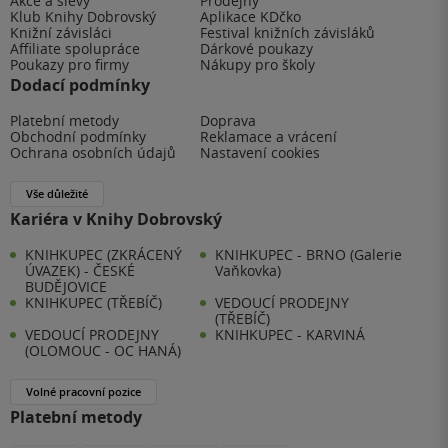
Akce a slevy
Prodejny
Klub Knihy Dobrovský
Aplikace KDčko
Knižní závisláci
Festival knižních závisláků
Affiliate spolupráce
Dárkové poukazy
Poukazy pro firmy
Nákupy pro školy
Dodací podmínky
Platební metody
Doprava
Obchodní podmínky
Reklamace a vrácení
Ochrana osobních údajů
Nastavení cookies
Vše důležité
Kariéra v Knihy Dobrovský
KNIHKUPEC (ZKRÁCENÝ
KNIHKUPEC - BRNO (Galerie
ÚVAZEK) - ČESKÉ
Vaňkovka)
BUDĚJOVICE
KNIHKUPEC (TŘEBÍČ)
VEDOUCÍ PRODEJNY
(TŘEBÍČ)
VEDOUCÍ PRODEJNY
KNIHKUPEC - KARVINÁ
(OLOMOUC - OC HANÁ)
Volné pracovní pozice
Platební metody