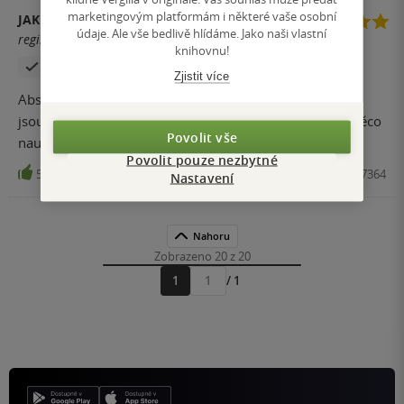
marketingovým platformám i některé vaše osobní
JAKUB HLUBUČEK
údaje. Ale vše bedlivě hlídáme. Jako naši vlastní
registrovaný uživatel
knihovnu!
Zakoupil produkt
Zjistit více
Absolutně top! Suprově se to čte, jediné co trochu vadí,
jsou zastaralé tvary. Jinak nádhera, a dokonce vás to i něco
Povolit vše
naučí.
Povolit pouze nezbytné
58
Kniha, Argo, 2012, 9788025707364
Nastavení
Nahoru
Zobrazeno 20 z 20
1
/ 1
Přejít
na
stránku