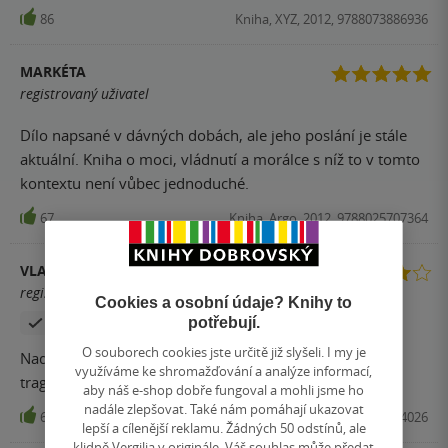
86
Kniha, XYZ, 2012, 9788073886936
MARKÉTA
registrovaný uživatel
Dílo napsané v dávných dobách, ale jeho poslání je stále
aktuální. Kniha o moci, vládnutí a morálce s níž to v tomto
kontextu není vůbec jednoduché.
67
Kniha, Argo, 2012, 9788025707364
VLASTIMIL SCHWARZ
registrovaný uživatel
Cookies a osobní údaje? Knihy to
potřebují.
Zakoupil produkt
O souborech cookies jste určitě již slyšeli. I my je
Nadčasové dílo, bohužel jazyk a skladba vět naprosto
využíváme ke shromažďování a analýze informací,
tragická - byť v souladu doby.
aby náš e-shop dobře fungoval a mohli jsme ho
nadále zlepšovat. Také nám pomáhají ukazovat
60
Kniha, Fortuna Libri, 2022, 9788075464026
lepší a cílenější reklamu. Žádných 50 odstínů, ale
klidně Vergilia v originále. Váš souhlas může předat