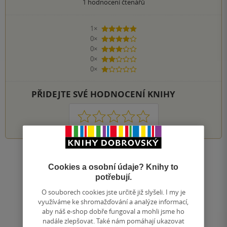
1
hodnocení čtenářů
1×
5 hvězdiček
0×
4 hvězdičky
0×
3 hvězdičky
0×
2 hvězdičky
0×
1 hvezdička
PŘIDEJTE SVÉ HODNOCENÍ KNIHY
1
2
3
4
5
Nahoru
Cookies a osobní údaje? Knihy to
Zobrazeno 20 z 20
potřebují.
1
/ 1
Přejít
O souborech cookies jste určitě již slyšeli. I my je
na
využíváme ke shromažďování a analýze informací,
stránku
aby náš e-shop dobře fungoval a mohli jsme ho
nadále zlepšovat. Také nám pomáhají ukazovat