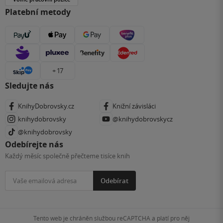
Platební metody
+ 17
Sledujte nás
KnihyDobrovsky.cz
Knižní závisláci
knihydobrovsky
@knihydobrovskycz
@knihydobrovsky
Odebírejte nás
Každý měsíc společně přečteme tisíce knih
Odebírat
Tento web je chráněn službou reCAPTCHA a platí pro něj