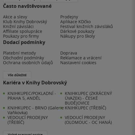
Často navštěvované
Akce a slevy
Prodejny
Klub Knihy Dobrovský
Aplikace KDčko
Knižní závisláci
Festival knižních závisláků
Affiliate spolupráce
Dárkové poukazy
Poukazy pro firmy
Nákupy pro školy
Dodací podmínky
Platební metody
Doprava
Obchodní podmínky
Reklamace a vrácení
Ochrana osobních údajů
Nastavení cookies
Vše důležité
Kariéra v Knihy Dobrovský
KNIHKUPEC/POKLADNÍ -
KNIHKUPEC (ZKRÁCENÝ
PRAHA 5, ANDĚL
ÚVAZEK) - ČESKÉ
BUDĚJOVICE
KNIHKUPEC - BRNO (Galerie
KNIHKUPEC (TŘEBÍČ)
Vaňkovka)
VEDOUCÍ PRODEJNY
VEDOUCÍ PRODEJNY
(TŘEBÍČ)
(OLOMOUC - OC HANÁ)
Volné pracovní pozice