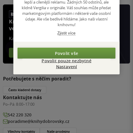
lepší a cílenější reklamu. Žádných 50 odstínů, ale
klidně Vergilia v originále. Váš souhlas může předat
marketingovým platformám i některé vaše osobní
údaje. Ale vše bedlivě hlídáme. Jako naši vlastní
Knihy, recenze a klubové výhody
knihovnu!
ve vaší kapse a naší appce KDčko
Zjistit více
Každý měsíc společně přečteme tisíce knih
Více o aplikaci
Více o klubu
Povolit vše
Povolit pouze nezbytné
Nastavení
Potřebujete s něčím poradit?
Často kladené dotazy
Kontaktujte nás
Po–Pá:
8:00–17:00
542 220 320
poradime@knihydobrovsky.cz
Všechny kontakty
Naše prodejny