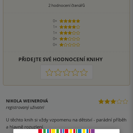
2
hodnocení čtenářů
0×
5 hvězdiček
1×
4 hvězdičky
1×
3 hvězdičky
0×
2 hvězdičky
0×
1 hvezdička
PŘIDEJTE SVÉ HODNOCENÍ KNIHY
1
2
3
4
5
NIKOLA WEINEROVÁ
registrovaný uživatel
U těchto knih si vždy vzpomenu na dětství - parádní příběh
a hlavně rozuzlení.