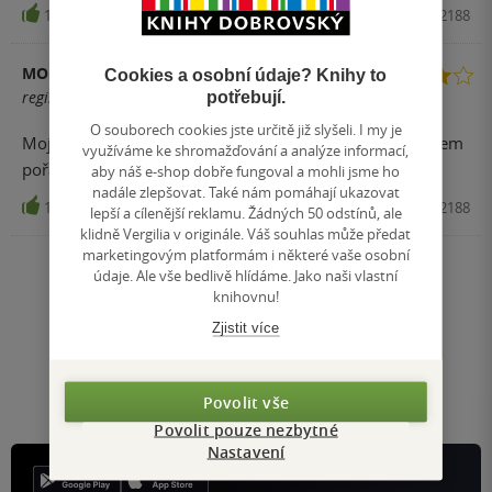
14
Kniha, BB art, 2007, 9788073812188
MONIKA
Cookies a osobní údaje? Knihy to
registrovaný uživatel
potřebují.
O souborech cookies jste určitě již slyšeli. I my je
Moje knihovna je plná této série. Tak mě to bavilo, že jsem
využíváme ke shromažďování a analýze informací,
pořád kupovala další a další. A tato nebyla vyjímkou!
aby náš e-shop dobře fungoval a mohli jsme ho
nadále zlepšovat. Také nám pomáhají ukazovat
11
Kniha, BB art, 2007, 9788073812188
lepší a cílenější reklamu. Žádných 50 odstínů, ale
klidně Vergilia v originále. Váš souhlas může předat
marketingovým platformám i některé vaše osobní
údaje. Ale vše bedlivě hlídáme. Jako naši vlastní
Nahoru
knihovnu!
Zobrazeno 20 z 20
Zjistit více
1
/ 1
Přejít
na
stránku
Povolit vše
Povolit pouze nezbytné
Nastavení