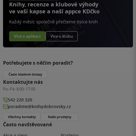
Knihy, recenze a klubové výhody
ve vaší kapse a naší appce KDčko
Každý měsíc společně přečteme tisíce knih
Více o aplikaci
Více o klubu
Potřebujete s něčím poradit?
Často kladené dotazy
Kontaktujte nás
Po–Pá:
8:00–17:00
542 220 320
poradime@knihydobrovsky.cz
Všechny kontakty
Naše prodejny
Často navštěvované
Akce a slevy
Prodejny