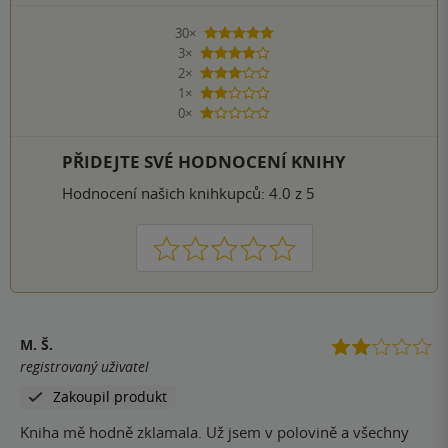
30×
5 hvězdiček
3×
4 hvězdičky
2×
3 hvězdičky
1×
2 hvězdičky
0×
1 hvezdička
PŘIDEJTE SVÉ HODNOCENÍ KNIHY
Hodnocení našich knihkupců: 4.0 z 5
1
2
3
4
5
M. Š.
registrovaný uživatel
Zakoupil produkt
Kniha mě hodně zklamala. Už jsem v polovině a všechny