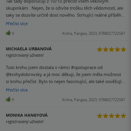
jak milovníkům přírody, kteří by se o ní a jejím fungování
Tak tady doporučuji z 10/10 přečíst všem věkovým
přála, aby autorské duo nezůstali jen u Vesmírníčku a Geo
rádi dozvěděli něco víc, tak i všem ostatním. Možná se po
skupinkám . Nejen, že si oživíte trošku těch vědomostí, ale
storek... A myslím, že nejsem sama.
přečtení této knížky změní jejich pohled na naši planetu a
taky se dozvíte určitě dost nového. Strhující reálné příběhy,
na to, jak je důležité, abychom ji chránili.
nenechají snad nikoho chladným. Myslím si, že se tady
Přečíst
více
záměr autora - přiblížit geovědu všem, a to hlavně laické
9
Kniha, Pangea, 2023, 9788027722587
populaci, určitě povedl.
MICHAELA URBANOVÁ
registrovaný uživatel
Tuto knihu jsem dostala v rámci #spoluprace od
@knihydobrovsky a já moc děkuji, že jsem měla možnost
si knihu přečíst. Bylo to nejen fascinující, ale také osvěžující
pohled na geologické výzkumy a bádání. Autor vytvořil
Přečíst
více
neuvěřitelně poutavou sbírku příběhů, které nás vtahují do
9
Kniha, Pangea, 2023, 9788027722587
života lidí různých částí světa, postižených negativními
silami přírody. Kniha nás přivádí k pochopení, jak každá
MONIKA HANGYOVÁ
akce může vyvolat reakci, ať už se zdá být událost zdánlivě
registrovaný uživatel
bezvýznamná. Je to poutavé a dramatické vyprávění, u
kterého se rozhodně nebudete nudit. Každý příběh je