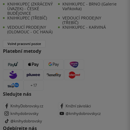
KNIHKUPEC (ZKRÁCENÝ
KNIHKUPEC - BRNO (Galerie
ÚVAZEK) - ČESKÉ
Vaňkovka)
BUDĚJOVICE
KNIHKUPEC (TŘEBÍČ)
VEDOUCÍ PRODEJNY
(TŘEBÍČ)
VEDOUCÍ PRODEJNY
KNIHKUPEC - KARVINÁ
(OLOMOUC - OC HANÁ)
Volné pracovní pozice
Platební metody
+ 17
Sledujte nás
KnihyDobrovsky.cz
Knižní závisláci
knihydobrovsky
@knihydobrovskycz
@knihydobrovsky
Odebírejte nás