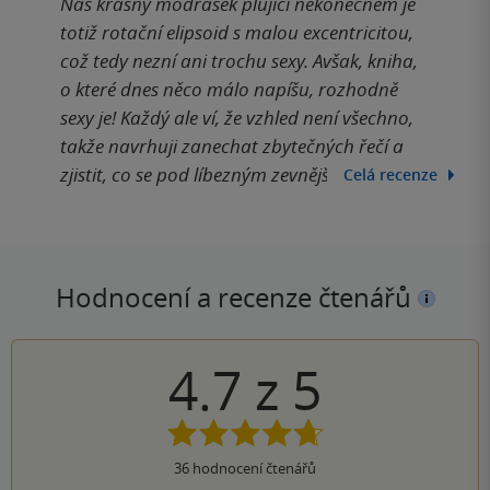
Náš krásný modrásek plující nekonečnem je
totiž rotační elipsoid s malou excentricitou,
což tedy nezní ani trochu sexy. Avšak, kniha,
o které dnes něco málo napíšu, rozhodně
sexy je! Každý ale ví, že vzhled není všechno,
takže navrhuji zanechat zbytečných řečí a
zjistit, co se pod líbezným zevnějškem ukrývá.
Celá recenze
Hodnocení a recenze čtenářů
4.7
z
5
36
hodnocení čtenářů