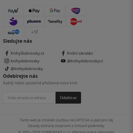
+ 17
Sledujte nás
KnihyDobrovsky.cz
Knižní závisláci
knihydobrovsky
@knihydobrovskycz
@knihydobrovsky
Odebírejte nás
Každý měsíc společně přečteme tisíce knih
Odebírat
Tento web je chráněn službou reCAPTCHA a platí pro něj
Zásady ochrany soukromí
a
Smluvní podmínky
.
© 2001–2026
DOBROVSKÝ s.r.o. Všechna práva vyhrazena.