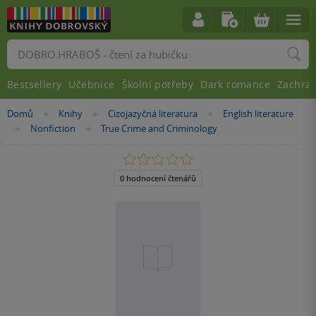
Vyhledávání
Bestsellery
Učebnice
Školní potřeby
Dark romance
Zachra
Nacházíte
Domů
Knihy
Cizojazyčná literatura
English literature
»
»
»
se
Nonfiction
True Crime and Criminology
»
»
zde:
0.0
z
5
0 hodnocení čtenářů
hvězdiček