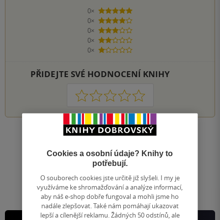
0×
5 hvězdiček
0×
4 hvězdičky
0×
3 hvězdičky
0×
2 hvězdičky
0×
1 hvezdička
PŘIDEJTE SVÉ HODNOCENÍ KNIHY
1
2
3
4
5
Nahoru
Zobrazeno 20 z 20
Cookies a osobní údaje? Knihy to
1
/ 1
potřebují.
Přejít
na
O souborech cookies jste určitě již slyšeli. I my je
stránku
využíváme ke shromažďování a analýze informací,
aby náš e-shop dobře fungoval a mohli jsme ho
nadále zlepšovat. Také nám pomáhají ukazovat
lepší a cílenější reklamu. Žádných 50 odstínů, ale