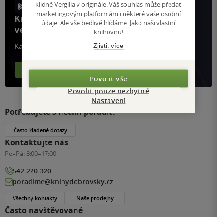
klidně Vergilia v originále. Váš souhlas může předat
marketingovým platformám i některé vaše osobní
Knihy, recenze a klubové výhody
údaje. Ale vše bedlivě hlídáme. Jako naši vlastní
ve vaší kapse a naší appce KDčko
knihovnu!
Každý měsíc společně přečteme tisíce knih
Zjistit více
Více o aplikaci
Více o klubu
Povolit vše
Povolit pouze nezbytné
Nastavení
Potřebujete s něčím poradit?
Často kladené dotazy
Kontaktujte nás
Po–Pá:
8:00–17:00
542 220 320
poradime@knihydobrovsky.cz
Všechny kontakty
Naše prodejny
Často navštěvované