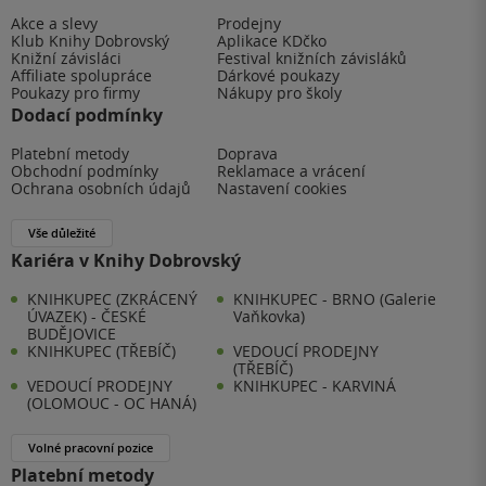
Akce a slevy
Prodejny
Klub Knihy Dobrovský
Aplikace KDčko
Knižní závisláci
Festival knižních závisláků
Affiliate spolupráce
Dárkové poukazy
Poukazy pro firmy
Nákupy pro školy
Dodací podmínky
Platební metody
Doprava
Obchodní podmínky
Reklamace a vrácení
Ochrana osobních údajů
Nastavení cookies
Vše důležité
Kariéra v Knihy Dobrovský
KNIHKUPEC (ZKRÁCENÝ
KNIHKUPEC - BRNO (Galerie
ÚVAZEK) - ČESKÉ
Vaňkovka)
BUDĚJOVICE
KNIHKUPEC (TŘEBÍČ)
VEDOUCÍ PRODEJNY
(TŘEBÍČ)
VEDOUCÍ PRODEJNY
KNIHKUPEC - KARVINÁ
(OLOMOUC - OC HANÁ)
Volné pracovní pozice
Platební metody