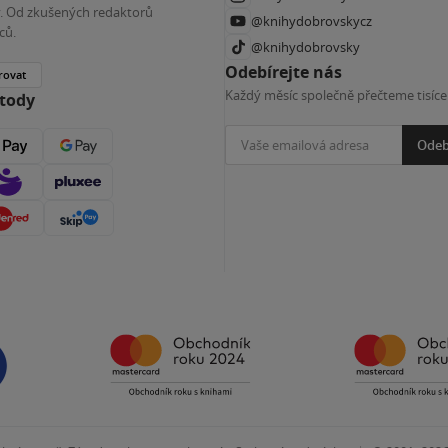
ky. Od zkušených redaktorů
@knihydobrovskycz
ců.
@knihydobrovsky
Odebírejte nás
rovat
Každý měsíc společně přečteme tisíce
etody
Odeb