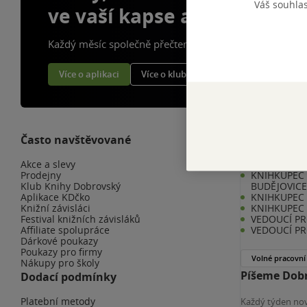
Váš souhla
ve vaší kapse a naší appce
Každý měsíc společně přečteme tisíce knih
Více o aplikaci
Více o klubu
Často navštěvované
Kariéra v K
Akce a slevy
KNIHKUPEC/
Prodejny
KNIHKUPEC 
Klub Knihy Dobrovský
BUDĚJOVIC
Aplikace KDčko
KNIHKUPEC -
Knižní závisláci
KNIHKUPEC 
Festival knižních závisláků
VEDOUCÍ PR
Affiliate spolupráce
VEDOUCÍ PR
Dárkové poukazy
Poukazy pro firmy
Volné pracovní
Nákupy pro školy
Píšeme Dobr
Dodací podmínky
Platební metody
Každý týden nov