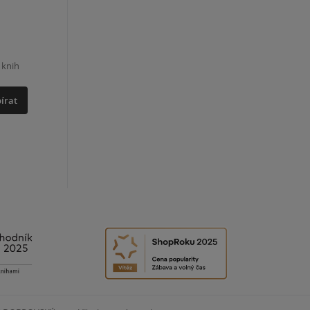
 knih
írat