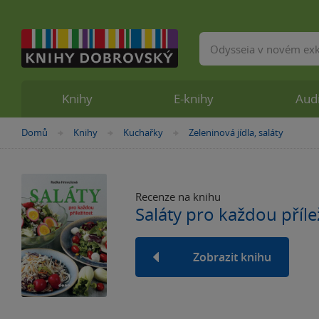
Vyhledávání
Knihy
E-knihy
Aud
Nacházíte
Domů
Knihy
Kuchařky
Zeleninová jídla, saláty
»
»
»
se
zde:
Recenze na knihu
Saláty pro každou příle
Zobrazit knihu