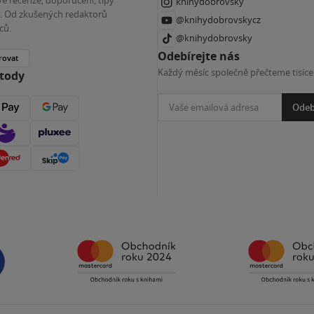
knihydobrovsky
ky. Od zkušených redaktorů
@knihydobrovskycz
ců.
@knihydobrovsky
Odebírejte nás
rovat
Každý měsíc společně přečteme tisíce
etody
Odeb