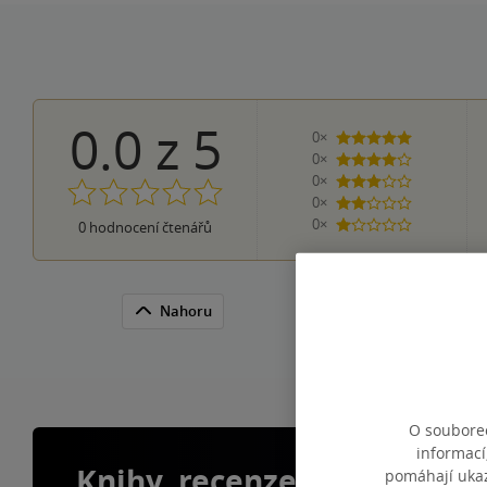
0.0
z
5
0×
5 hvězdiček
0×
4 hvězdičky
0×
3 hvězdičky
0×
2 hvězdičky
0×
0
hodnocení čtenářů
1 hvezdička
Nahoru
O souborec
informací
Knihy, recenze a klubové 
pomáhají ukazo