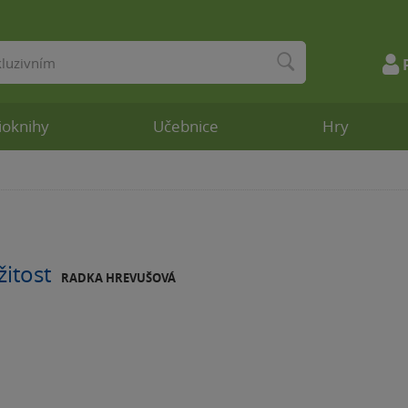
ioknihy
Učebnice
Hry
žitost
RADKA HREVUŠOVÁ