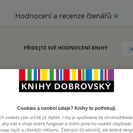
Hodnocení a recenze čtenářů
PŘIDEJTE SVÉ HODNOCENÍ KNIHY
N
Zobrazeno 20 z 20
Cookies a osobní údaje? Knihy to potřebují.
h cookies jste určitě již slyšeli. I my je využíváme ke shromažďován
, aby náš e-shop dobře fungoval a mohli jsme ho nadále zlepšovat
výhody
vat lepší a cílenější reklamu. Žádných 50 odstínů, ale klidně Vergil