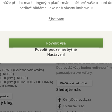
s může předat marketingovým platformám i některé vaše osobní úda
 KDčko
bedlivě hlídáme. Jako naši vlastní knihovnu!
Zjistit více
Povolit vše
Povolit pouze nezbytné
nihy Dobrovský
Více o nás
Nastavení
(ZKRÁCENÝ ÚVAZEK) - ČESKÉ
Spojuje nás nejen láska ke knihám. K
E
Dobrovský vždy budou rodinnou firm
 BRNO (Galerie Vaňkovka)
pamatuje na své kořeny.
(TŘEBÍČ)
ODEJNY (TŘEBÍČ)
ODEJNY (OLOMOUC - OC HANÁ)
Přečtěte si náš příběh
- KARVINÁ
Sledujte nás
 pozice
KnihyDobrovsky.cz
ý blog
Knižní závisláci
é recenze, doporučení, tipy