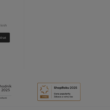
 knih
írat