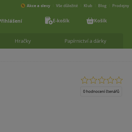
Akce a slevy
Vše důležité
Klub
Blog
Prodejny
E-košík
Košík
Přihlášení
Hračky
Papírnictví a dárky
0.0
z
5
0 hodnocení čtenářů
hvězdiček