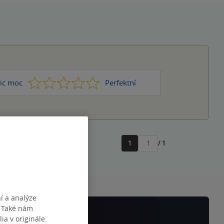
1
2
3
4
5
ic moc
Perfektní
1
/ 1
Přejít
na
stránku
í a analýze
. Také nám
ia v originále.