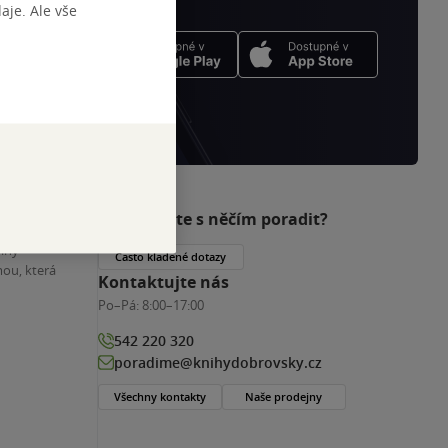
je. Ale vše
Potřebujete s něčím poradit?
nihy
Často kladené dotazy
ou, která
Kontaktujte nás
Po–Pá:
8:00–17:00
542 220 320
poradime@knihydobrovsky.cz
Všechny kontakty
Naše prodejny