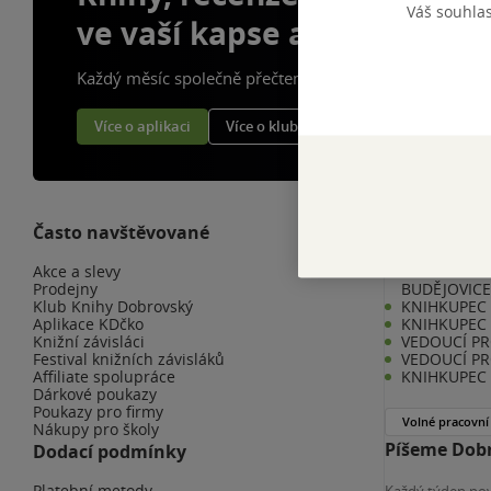
Váš souhla
ve vaší kapse a naší appce
Každý měsíc společně přečteme tisíce knih
Více o aplikaci
Více o klubu
Často navštěvované
Kariéra v K
Akce a slevy
KNIHKUPEC 
Prodejny
BUDĚJOVIC
Klub Knihy Dobrovský
KNIHKUPEC -
Aplikace KDčko
KNIHKUPEC 
Knižní závisláci
VEDOUCÍ PR
Festival knižních závisláků
VEDOUCÍ PR
Affiliate spolupráce
KNIHKUPEC 
Dárkové poukazy
Poukazy pro firmy
Volné pracovní
Nákupy pro školy
Píšeme Dobr
Dodací podmínky
Platební metody
Každý týden nov