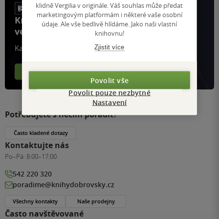
klidně Vergilia v originále. Váš souhlas může předat
marketingovým platformám i některé vaše osobní
Knihy, recenze a klubové výhody
údaje. Ale vše bedlivě hlídáme. Jako naši vlastní
ve vaší kapse a naší appce KDčko
knihovnu!
Zjistit více
Každý měsíc společně přečteme tisíce knih
Více o aplikaci
Více o klubu
Povolit vše
Povolit pouze nezbytné
Nastavení
Potřebujete s něčím poradit?
Často kladené dotazy
Kontaktujte nás
Po–Pá:
8:00–17:00
542 220 320
poradime@knihydobrovsky.cz
Všechny kontakty
Naše prodejny
Často navštěvované