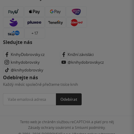
+ 17
Sledujte nás
KnihyDobrovsky.cz
Knižní závisláci
knihydobrovsky
@knihydobrovskycz
@knihydobrovsky
Odebírejte nás
Každý měsíc společně přečteme tisíce knih
Odebírat
Tento web je chráněn službou reCAPTCHA a platí pro něj
Zásady ochrany soukromí
a
Smluvní podmínky
.