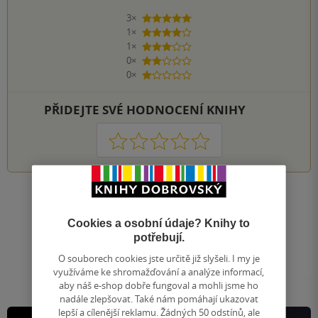
3×
5 hvězdiček
1×
4 hvězdičky
1×
3 hvězdičky
0×
2 hvězdičky
0×
1 hvezdička
PŘIDEJTE SVÉ HODNOCENÍ KNIHY
1
2
3
4
5
Nahoru
Zobrazeno 20 z 20
Cookies a osobní údaje? Knihy to
potřebují.
1
/ 1
Přejít
O souborech cookies jste určitě již slyšeli. I my je
na
využíváme ke shromažďování a analýze informací,
stránku
aby náš e-shop dobře fungoval a mohli jsme ho
nadále zlepšovat. Také nám pomáhají ukazovat
lepší a cílenější reklamu. Žádných 50 odstínů, ale