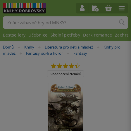
Vyhledávání
Bestsellery
Učebnice
Školní potřeby
Dark romance
Zachra
Nacházíte
Domů
Knihy
Literatura pro děti a mládež
Knihy pro
»
»
»
se
mládež
Fantasy, sci-fi a horor
Fantasy
»
»
zde:
4.4
z
5
5 hodnocení čtenářů
hvězdiček