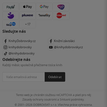
+ 17
Sledujte nás
KnihyDobrovsky.cz
Knižní závisláci
knihydobrovsky
@knihydobrovskycz
@knihydobrovsky
Odebírejte nás
Každý měsíc společně přečteme tisíce knih
Odebírat
Tento web je chráněn službou reCAPTCHA a platí pro něj
Zásady ochrany soukromí
a
Smluvní podmínky
.
© 2001–2026
DOBROVSKÝ s.r.o. Všechna práva vyhrazena.