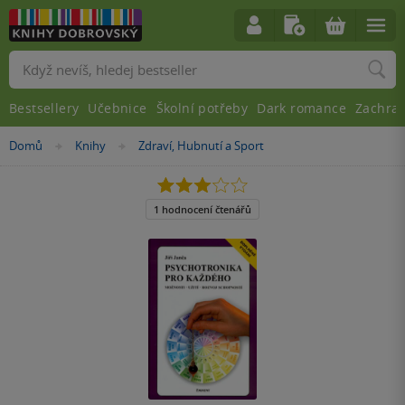
Vyhledávání
Bestsellery
Učebnice
Školní potřeby
Dark romance
Zachra
Nacházíte
Domů
Knihy
Zdraví, Hubnutí a Sport
»
»
se
zde:
3.0
z
5
1 hodnocení čtenářů
hvězdiček