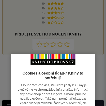
0×
5 hvězdiček
0×
4 hvězdičky
1×
3 hvězdičky
0×
2 hvězdičky
0×
1 hvezdička
PŘIDEJTE SVÉ HODNOCENÍ KNIHY
1
2
3
4
5
Nahoru
Zobrazeno 20 z 20
Cookies a osobní údaje? Knihy to
1
/ 1
potřebují.
Přejít
na
O souborech cookies jste určitě již slyšeli. I my je
stránku
využíváme ke shromažďování a analýze informací,
aby náš e-shop dobře fungoval a mohli jsme ho
nadále zlepšovat. Také nám pomáhají ukazovat
lepší a cílenější reklamu. Žádných 50 odstínů, ale