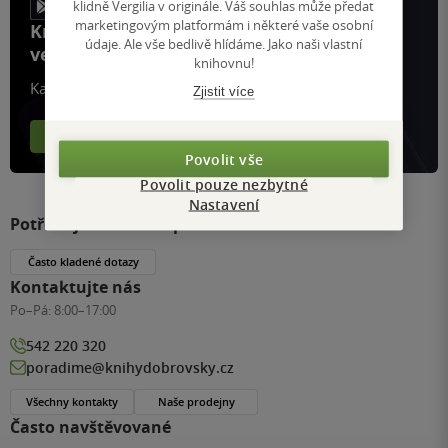
klidně Vergilia v originále. Váš souhlas může předat
marketingovým platformám i některé vaše osobní
Knihy, recenze a klubové výhody
údaje. Ale vše bedlivě hlídáme. Jako naši vlastní
ve vaší kapse a naší appce KDčko
knihovnu!
Každý měsíc společně přečteme tisíce knih
Zjistit více
Více o aplikaci
Více o klubu
Povolit vše
Povolit pouze nezbytné
Nastavení
Potřebujete s něčím poradit?
Často kladené dotazy
Kontaktujte nás
Po–Pá:
8:00–17:00
542 220 320
poradime@knihydobrovsky.cz
Všechny kontakty
Naše prodejny
Často navštěvované