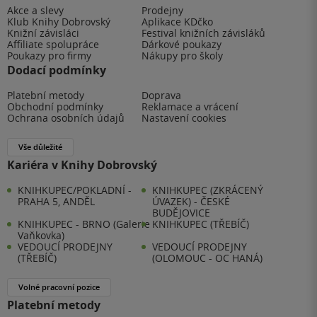
Akce a slevy
Prodejny
Klub Knihy Dobrovský
Aplikace KDčko
Knižní závisláci
Festival knižních závisláků
Affiliate spolupráce
Dárkové poukazy
Poukazy pro firmy
Nákupy pro školy
Dodací podmínky
Platební metody
Doprava
Obchodní podmínky
Reklamace a vrácení
Ochrana osobních údajů
Nastavení cookies
Vše důležité
Kariéra v Knihy Dobrovský
KNIHKUPEC/POKLADNÍ -
KNIHKUPEC (ZKRÁCENÝ
PRAHA 5, ANDĚL
ÚVAZEK) - ČESKÉ
BUDĚJOVICE
KNIHKUPEC - BRNO (Galerie
KNIHKUPEC (TŘEBÍČ)
Vaňkovka)
VEDOUCÍ PRODEJNY
VEDOUCÍ PRODEJNY
(TŘEBÍČ)
(OLOMOUC - OC HANÁ)
Volné pracovní pozice
Platební metody