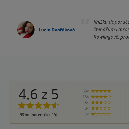
Knížku doporuču
čtenářům i (pro
Lucie Dvořáková
Rowlingové, prot
4.6
z
5
68×
5 hvězdiče
16×
4 hvězdičky
8×
3 hvězdičky
0×
2 hvězdičky
1×
93
hodnocení čtenářů
1 hvezdička