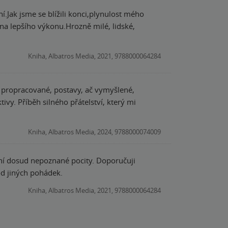
ní.Jak jsme se blížili konci,plynulost mého
pna lepšího výkonu.Hrozně milé, lidské,
Kniha, Albatros Media, 2021, 9788000064284
ně propracované, postavy, ač vymyšlené,
vy. Příběh silného přátelství, který mi
Kniha, Albatros Media, 2024, 9788000074009
tní dosud nepoznané pocity. Doporučuji
od jiných pohádek.
Kniha, Albatros Media, 2021, 9788000064284