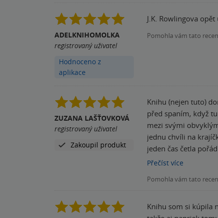
J.K. Rowlingova opět
ADELKNIHOMOLKA
Pomohla vám tato rece
registrovaný uživatel
Hodnoceno z
aplikace
Knihu (nejen tuto) d
před spaním, když tu
ZUZANA LAŠŤOVKOVÁ
mezi svými obvyklými
registrovaný uživatel
jednu chvíli na krají
Zakoupil produkt
jeden čas četla pořá
čistila a olejovala a 
Přečíst
více
cestou za svojí rodin
Pomohla vám tato rece
mi prostě Míšova dob
mega knihovně... A t
Knihu som si kúpila 
mohla napsat sama ro
takže aj napriek tomu