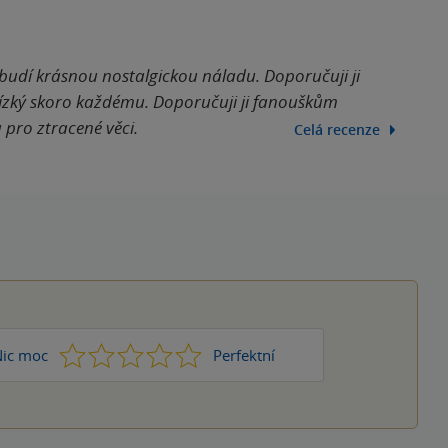
budí krásnou nostalgickou náladu. Doporučuji ji
lízký skoro každému. Doporučuji ji fanouškům
 pro ztracené věci.
Celá recenze
1
2
3
4
5
ic moc
Perfektní