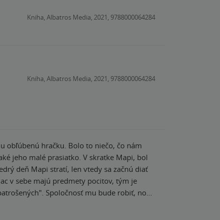
ělalo vše i na úkor sebe. Modrý králíček si
Kniha, Albatros Media, 2021, 9788000064284
 Jack a Hedvika Vánoční prasátko
aru.cz / IG: @terischmetti
Kniha, Albatros Media, 2021, 9788000064284
oju obľúbenú hračku. Bolo to niečo, čo nám
aké jeho malé prasiatko. V skratke Mapi, bol
edrý deň Mapi stratí, len vtedy sa začnú diať
viac v sebe majú predmety pocitov, tým je
apatrošených". Spoločnosť mu bude robiť, nová
a ho nehodlá vzdať. Toto nádherne šialené
, ako sa mi nahromadili slzy, do očí ku koncu