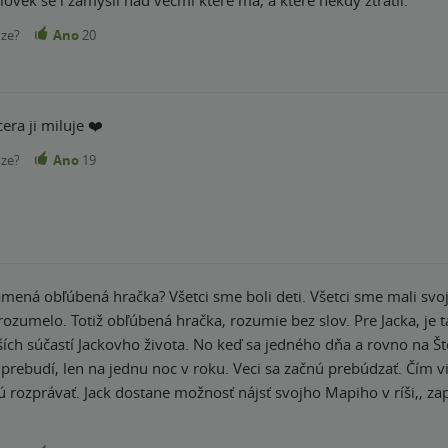
začnou mnohem víc všeho kolem sebe. V knížce jsem si zamilovala jak ztraceného Pašíka, tak
, které je statečné jak nikdo jiný a pro toho, koho má rádo, by ud
nze?
Ano
20
, oba andílci, kompas, štěstěna i naděje. A samozřejmě náš živý chlapeček
ím. Knížku doporučuji všem! Miluji ji, miluji J.K.Rowling! Právem je moje
nejoblíbenější spisovatelka Hodnocení: 1000⭐️/ 5⭐️ (c) blumensprache.hik
era ji miluje ❤️
nze?
Ano
19
namená obľúbená hračka? Všetci sme boli deti. Všetci sme mali sv
ozumelo. Totiž obľúbená hračka, rozumie bez slov. Pre Jacka, je t
ších súčastí Jackovho života. No keď sa jedného dňa a rovno na Št
 prebudí, len na jednu noc v roku. Veci sa začnú prebúdzať. Čím 
nú rozprávať. Jack dostane možnosť nájsť svojho Mapiho v ríši,, z
ka, ktorá mala Jackovi zalepiť oči. No Mapi, je len jeden a Jack s
 opísať slovami. Takto poňať príbeh mohla jedine Rowlingová. To