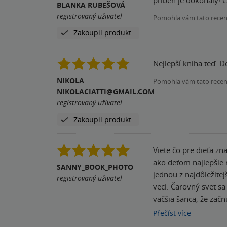
dítě? Třeba si mnozí z nás opravdu 
BLANKA RUBEŠOVÁ
nové vánoční prasátko
registrovaný uživatel
Pomohla vám tato rece
získal místo v mém srdci
Zakoupil produkt
mě ke konci rozbrečelo, a to u knížek moc nebreč
Nejlepší kniha teď. Dc
NIKOLA
Pomohla vám tato rece
NIKOLACIATTI@GMAIL.COM
registrovaný uživatel
Zakoupil produkt
Viete čo pre dieťa z
ako deťom najlepšie r
SANNY_BOOK_PHOTO
jednou z najdôležitej
registrovaný uživatel
veci. Čarovný svet sa
väčšia šanca, že zač
verzia malého prasiat
Přečíst
více
dobrodružstvo neviem