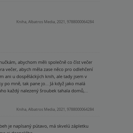
Kniha, Albatros Media, 2021, 9788000064284
vnučkám, abychom měli společně co číst večer
era večer, abych měla zase něco pro odlehčení
m ani u dospěláckých knih, ale tady jsem v
lky po mně, tak pane jo... Já když jako malá
louho každý nalezený šroubek tahala domů,
 napřed zlobil, ale když se ztratil, změnil se
říběh Kuby a prasátka z knihy Vánoční prasátko
Kniha, Albatros Media, 2021, 9788000064284
ci, po dočtení prasátka, vyhledat v naší
ji oblíbenou plyšovou hračku. Já bych o tom
íbeh je napísaný pútavo, má skvelú zápletku
novala opravám právě takovýchto hraček, a to
jme aj dospelého.