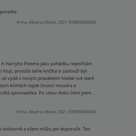
 povedla.
Kniha, Albatros Media, 2021, 9788000064284
k! A Harryho Pottera jako pohádku nepočítám
ituji, protože tahle knížka si zaslouží být
ek se vydá s novým prasátkem hledat své staré
vělá spisovatelka. Po celou dobu čtení jsem ji
dokonale propracovaný svět a jeho zákony,
Kniha, Albatros Media, 2021, 9788000064284
ce do všeho, co máme rádi a měli bychom s
chni věřili, že naše hračky nás poslouchají a
 v knihovně a všem můžu jen doporučit. Ten
dstavit i teď a probudit v sobě to vnitřní