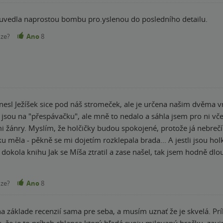
 uvedla naprostou bombu pro.yslenou do posledního detailu.
nze?
Ano
8
onesl Ježíšek sice pod náš stromeček, ale je určena našim dvěma 
 jsou na "přespávačku", ale mně to nedalo a sáhla jsem pro ni vč
 žánry. Myslím, že holčičky budou spokojené, protože já nebrečí
čku měla - pěkně se mi dojetím rozklepala brada... A jestli jsou ho
d dokola knihu Jak se Míša ztratil a zase našel, tak jsem hodně d
ukládala do vatičky do krabiček od sirek. (Míša byl šroubeček, který
ou a byl z něj nakonec hrdina.) Ano, vím, že jsem odbočila, ale p
nze?
Ano
8
rodružství připomněl tak moc, že jsem Míšův příběh šla ještě v no
eď k Vánočnímu prasátku: Snad každé dítě má (mělo) v dětství svo
na základe recenzií sama pre seba, a musím uznať že je skvelá. Pr
mán, neboť jsem se dříve (i ještě okrajově dnes, když je čas) vě
, že je to príbeh chlapca ktorý hľadá svoju milovanú hračku, zau