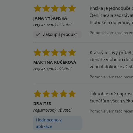
Knížka je jednoduše b
čtení začala zaostáva
JANA VYŠANSKÁ
registrovaný uživatel
Pomohla vám tato rece
Zakoupil produkt
Krásný a čtivý příběh
čtenáře vtáhnou do dě
MARTINA KUČEROVÁ
vehnal dokonce až slz
registrovaný uživatel
Pomohla vám tato rece
Tak tohle mě naprost
čtenářům všech věkov
DR.VITES
registrovaný uživatel
Pomohla vám tato rece
Hodnoceno z
aplikace