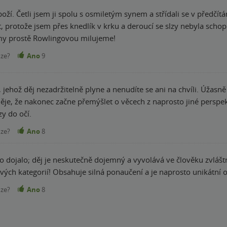
oží. Četli jsem ji spolu s osmiletým synem a střídali se v předčítá
t, protože jsem přes knedlík v krku a deroucí se slzy nebyla scho
hluboké a dojemné,my prostě Rowlingovou milujeme!
nze?
Ano
9
, jehož děj nezadržitelně plyne a nenudíte se ani na chvíli. Úžas
je, že nakonec začne přemýšlet o věcech z naprosto jiné perspekti
y do očí.
nze?
Ano
8
o dojalo; děj je neskutečně dojemný a vyvolává ve člověku zvláš
ých kategorií! Obsahuje silná ponaučení a je naprosto unikátní 
nze?
Ano
8