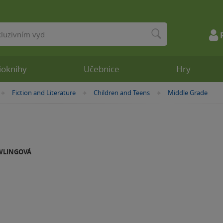
ioknihy
Učebnice
Hry
Fiction and Literature
Children and Teens
Middle Grade
»
»
»
WLINGOVÁ