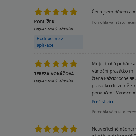
Četla jsem dětem a mo
KOBLÍŽEK
Pomohla vám tato rece
registrovaný uživatel
Hodnoceno z
aplikace
Moje druhá pohádka o
Vánoční prasátko mi l
TEREZA VOKÁČOVÁ
čtená každoročně ❤️ 
registrovaný uživatel
prasatko do země ztracených věcí. Jak to u paní Rowlingové bývá, dospělý č
ponaučení. Vánočním p
obdivovala a všem ří
Přečíst
více
nádherný popis míst a věcí. Vánoční prasátko je kouzelný příběh o tom, jak si máme vážit v
Pomohla vám tato rece
hmotných, ale i nehm
nimi zacházet hezky. 
Neuvěřitelně nádhern
rozumí nám, můžeme s
příběh je dokonalý! Č