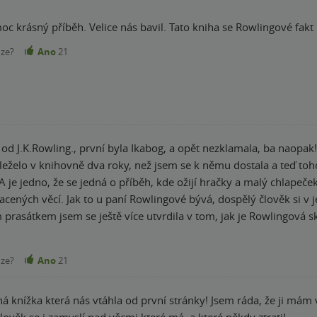
c krásný příběh. Velice nás bavil. Tato kniha se Rowlingové fakt
nze?
Ano
21
d J.K.Rowling., první byla Ikabog, a opět nezklamala, ba naopa
eželo v knihovně dva roky, než jsem se k němu dostala a teď toho l
A je jedno, že se jedná o příběh, kde ožijí hračky a malý chlapeč
lověk si v jejich knihách najde životní moudra a
rasátkem jsem se ještě více utvrdila v tom, jak je Rowlingová sk
kala, že nechápu, jak může někdo tak nádherně psát. Opět je tu 
ěcí, které máme. A ne jen těch
nze?
Ano
21
otných, jako je štěstí, naděje, láska a podobně. Že dáváme emo
A kdo ví, třeba opravdu věci mají svou duši. Jako děti jsme my vši
á knížka která nás vtáhla od první stránky! Jsem ráda, že ji mám
i s nimi i v duchu povídat. Tam proč bychom si tohle nemohli pře
lověk se i zamyslí nad věcmi které má, a které někdy ztratil.