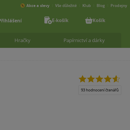
Akce a slevy
Vše důležité
Klub
Blog
Prodejny
E-košík
Košík
Přihlášení
Hračky
Papírnictví a dárky
4.6
z
5
93 hodnocení čtenářů
hvězdiček