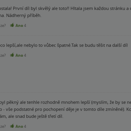
ale toto!! Hltala jsem každou stránku a od půlky knihy nešlo zadržet slzy. Nádherný
ha. Nádherný příběh.
nze?
Ano
4
ěco lepší,ale nebylo to vůbec špatné.Tak se budu těšit na další díl
nze?
Ano
4
byl pěkný ale tenhle rozhodně mnohem lepší (myslím, že by se nec
lo - vše podstatné pro pochopení děje je v tomto díle zmíněné). 
m, ale snad bude ještě třetí díl.
nze?
Ano
4