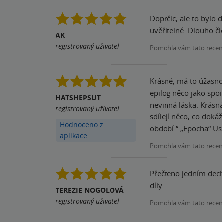
Doprčic, ale to bylo 
uvěřitelné. Dlouho č
AK
registrovaný uživatel
Pomohla vám tato rece
Krásné, má to úžasnou
epilog něco jako spoiler 
HATSHEPSUT
nevinná láska. Krásná
registrovaný uživatel
sdílejí něco, co doká
Hodnoceno z
období.“ „Epocha“ Usm
aplikace
Pomohla vám tato rece
Přečteno jedním dech
díly.
TEREZIE NOGOLOVÁ
registrovaný uživatel
Pomohla vám tato rece