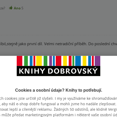
nze?
Ano
5
diční příběh. Do poslední chvíle jsem nevěděla, jak ten příběh dopadne.
nze?
Ano
5
nohem větší než v prvním díle. Jsem ráda za konec, který se mi moc l
lásku). Jednu hvězdu dávám dole, protože v knize je jedna zásadní
Cookies a osobní údaje? Knihy to potřebují.
nze?
Ano
5
h cookies jste určitě již slyšeli. I my je využíváme ke shromažďován
, aby náš e-shop dobře fungoval a mohli jsme ho nadále zlepšovat
vat lepší a cílenější reklamu. Žádných 50 odstínů, ale klidně Vergil
s může předat marketingovým platformám i některé vaše osobní úda