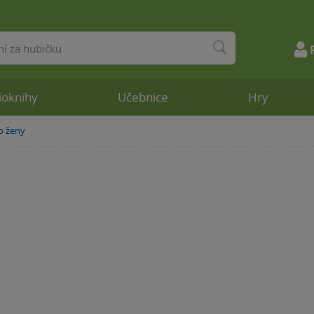
ioknihy
Učebnice
Hry
o ženy