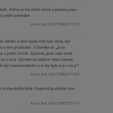
ávěr. Kniha se čte velmi lehce a postavy jsou
si ještě vyhledám.
Kniha, Red, 2023, 9788027711017
ak váhám o čem bude třetí část série, byl
la! :-) Usměje se. „Je to
 v jiném životě. Zjistíme, jestli naše duše
“ „E-p-o-ch-a. Významná událost nebo časové
o být transcendentní a to by bylo e-p-i-c-k-ý.“
Kniha, Red, 2023, 9788027711017
 kniha dobře četla. Doporučuji přečíst oba
Kniha, Red, 2023, 9788027711017