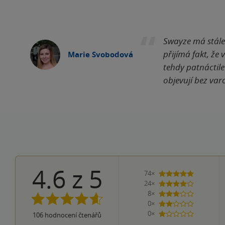
Swayze má stále
přijímá fakt, že
Marie Svobodová
tehdy patnáctile
objevují bez varo
4.6
z
5
74×
5 hvězdiče
24×
4 hvězdičky
8×
3 hvězdičky
0×
2 hvězdičky
0×
106
hodnocení čtenářů
1 hvezdička