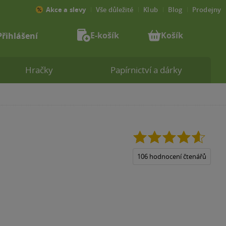
Akce a slevy
Vše důležité
Klub
Blog
Prodejny
E-košík
Košík
Přihlášení
Hračky
Papírnictví a dárky
4.6
z
5
106 hodnocení čtenářů
hvězdiček