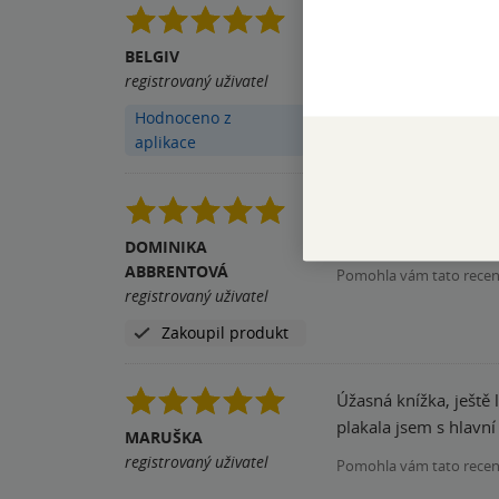
2. díl Transcendence.
doporučuji.
BELGIV
registrovaný uživatel
Pomohla vám tato rece
Hodnoceno z
aplikace
Už první díl jsem si
vynesl do jiného svět
DOMINIKA
ABBRENTOVÁ
Pomohla vám tato rece
registrovaný uživatel
Zakoupil produkt
Úžasná knížka, ještě 
plakala jsem s hlavn
MARUŠKA
registrovaný uživatel
Pomohla vám tato rece