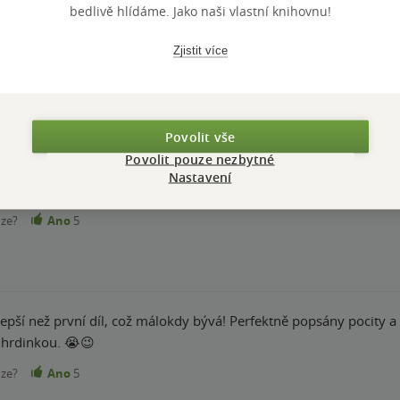
bedlivě hlídáme. Jako naši vlastní knihovnu!
 Napínavé, čtivé, dobře vylíčené emoce. Přečteno za 2 dny. Téma r
Zjistit více
nze?
Ano
5
Povolit vše
Povolit pouze nezbytné
 zamilovala. A druhý díl mě nezklamal. Přečteno jedním dechem. 
Nastavení
a. Přeju si číst dál a žít s nimi každý den. Výbuch emocí budu vs
nze?
Ano
5
lepší než první díl, což málokdy bývá! Perfektně popsány pocity 
í hrdinkou. 😭😉
nze?
Ano
5