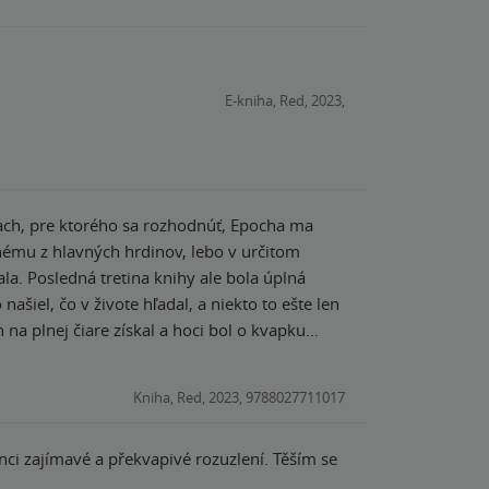
E-kniha, Red, 2023,
kach, pre ktorého sa rozhodnúť, Epocha ma
ému z hlavných hrdinov, lebo v určitom
la. Posledná tretina knihy ale bola úplná
šiel, čo v živote hľadal, a niekto to ešte len
 na plnej čiare získal a hoci bol o kvapku
 na posledný kúsok do mozaiky, nech je všetko
Kniha, Red, 2023, 9788027711017
onci zajímavé a překvapivé rozuzlení. Těším se