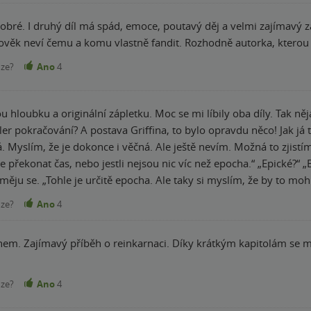
dobré. I druhý díl má spád, emoce, poutavý děj a velmi zajímavý z
lověk neví čemu a komu vlastně fandit. Rozhodně autorka, kterou 
nze?
Ano
4
 hloubku a originální zápletku. Moc se mi líbily oba díly. Tak něj
pokračování? A postava Griffina, to bylo opravdu něco! Jak já to s ním prožíva
. Myslím, že je dokonce i věčná. Ale ještě nevím. Možná to zjistíme
že překonat čas, nebo jestli nejsou nic víc než epocha.“ „Epické?
ěju se. „Tohle je určitě epocha. Ale taky si myslím, že by to mohl
nze?
Ano
4
em. Zajímavý příběh o reinkarnaci. Díky krátkým kapitolám se mi
nze?
Ano
4