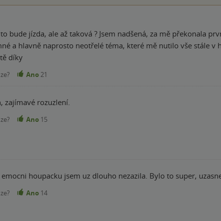
 to bude jízda, ale až taková ? Jsem nadšená, za mě překonala pr
né a hlavně naprosto neotřelé téma, které mě nutilo vše stále v 
tě díky
nze?
Ano
21
, zajímavé rozuzlení.
nze?
Ano
15
 emocni houpacku jsem uz dlouho nezazila. Bylo to super, uzasne
nze?
Ano
14