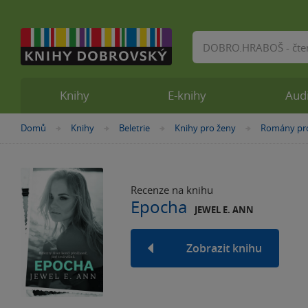
Vyhledávání
Knihy
E-knihy
Aud
Nacházíte
Domů
Knihy
Beletrie
Knihy pro ženy
Romány pr
»
»
»
»
se
zde:
Recenze na knihu
Epocha
JEWEL E. ANN
Zobrazit knihu