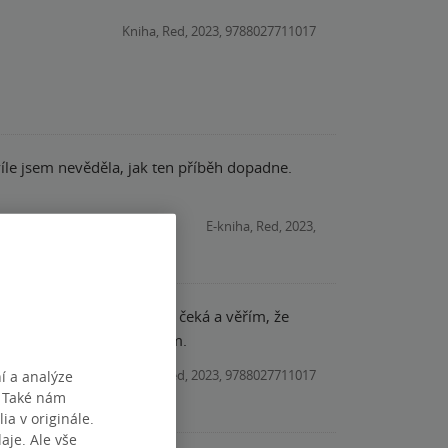
Kniha, Red, 2023, 9788027711017
E-kniha, Red, 2023,
íbil. (I když třetí díl nás čeká a věřím, že
 věc, s kterou nesouhlasím.
Kniha, Red, 2023, 9788027711017
í a analýze
. Také nám
ia v originále.
je. Ale vše