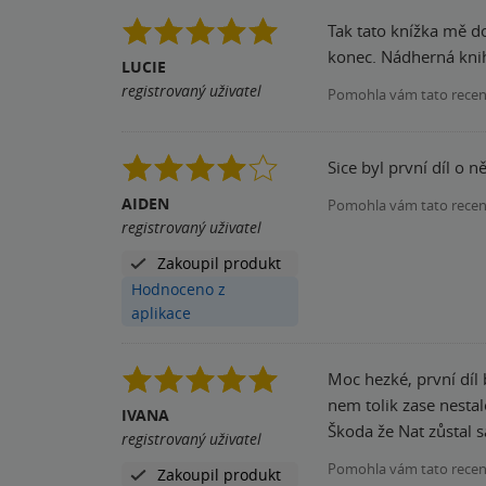
Tak tato knížka mě dostala! První díl byl skvělý 
konec. Nádherná kni
LUCIE
registrovaný uživatel
Pomohla vám tato rece
Sice byl první díl o n
AIDEN
Pomohla vám tato rece
registrovaný uživatel
Zakoupil produkt
Hodnoceno z
aplikace
Moc hezké, první díl 
nem tolik zase nesta
IVANA
Škoda že Nat zůstal sá
registrovaný uživatel
Pomohla vám tato rece
Zakoupil produkt