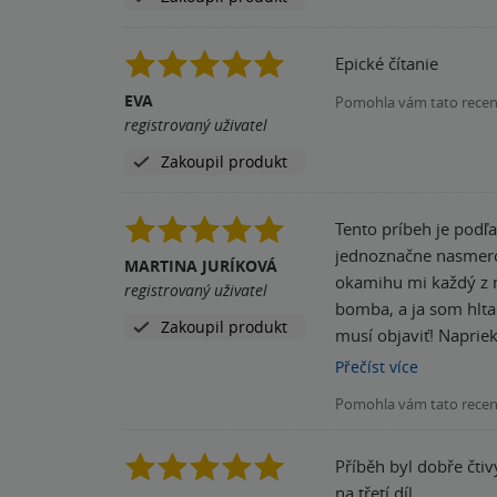
Epické čítanie
EVA
Pomohla vám tato rece
registrovaný uživatel
Zakoupil produkt
Tento príbeh je podľ
jednoznačne nasmero
MARTINA JURÍKOVÁ
okamihu mi každý z n
registrovaný uživatel
bomba, a ja som hltal
Zakoupil produkt
musí objaviť! Napriek
slabší ako prvý diel,
Přečíst
více
ako ma byť 😉 "Přestože jsem byla holka, která nevěřila v osud ani ve hvězdy, po jednom polibku jsem věděla, že už nikdy nebudu
Pomohla vám tato rece
chtít políbit nikoho j
Příběh byl dobře čtiv
na třetí díl.