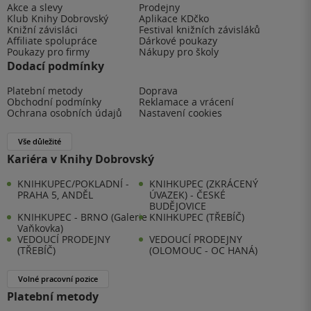
Akce a slevy
Prodejny
Klub Knihy Dobrovský
Aplikace KDčko
Knižní závisláci
Festival knižních závisláků
Affiliate spolupráce
Dárkové poukazy
Poukazy pro firmy
Nákupy pro školy
Dodací podmínky
Platební metody
Doprava
Obchodní podmínky
Reklamace a vrácení
Ochrana osobních údajů
Nastavení cookies
Vše důležité
Kariéra v Knihy Dobrovský
KNIHKUPEC/POKLADNÍ -
KNIHKUPEC (ZKRÁCENÝ
PRAHA 5, ANDĚL
ÚVAZEK) - ČESKÉ
BUDĚJOVICE
KNIHKUPEC - BRNO (Galerie
KNIHKUPEC (TŘEBÍČ)
Vaňkovka)
VEDOUCÍ PRODEJNY
VEDOUCÍ PRODEJNY
(TŘEBÍČ)
(OLOMOUC - OC HANÁ)
Volné pracovní pozice
Platební metody