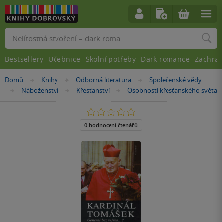
Vyhledávání
Bestsellery
Učebnice
Školní potřeby
Dark romance
Zachra
Nacházíte
Domů
Knihy
Odborná literatura
Společenské vědy
»
»
»
se
Náboženství
Křesťanství
Osobnosti křesťanského světa
»
»
»
zde:
0.0
z
5
0 hodnocení čtenářů
hvězdiček