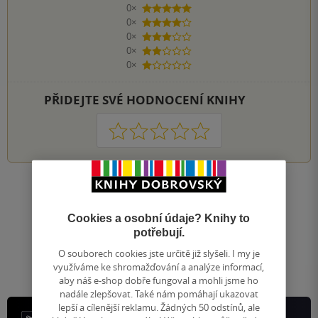
0×
5 hvězdiček
0×
4 hvězdičky
0×
3 hvězdičky
0×
2 hvězdičky
0×
1 hvezdička
PŘIDEJTE SVÉ HODNOCENÍ KNIHY
1
2
3
4
5
Nahoru
Zobrazeno 20 z 20
Cookies a osobní údaje? Knihy to
1
/ 1
potřebují.
Přejít
na
O souborech cookies jste určitě již slyšeli. I my je
stránku
využíváme ke shromažďování a analýze informací,
aby náš e-shop dobře fungoval a mohli jsme ho
nadále zlepšovat. Také nám pomáhají ukazovat
lepší a cílenější reklamu. Žádných 50 odstínů, ale