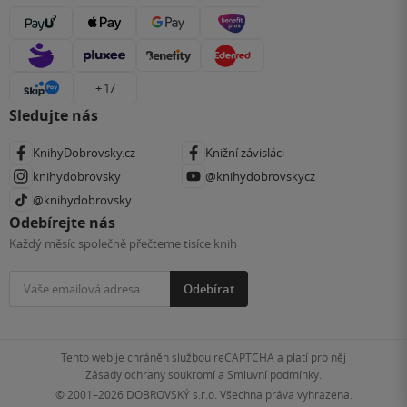
+ 17
Sledujte nás
KnihyDobrovsky.cz
Knižní závisláci
knihydobrovsky
@knihydobrovskycz
@knihydobrovsky
Odebírejte nás
Každý měsíc společně přečteme tisíce knih
Odebírat
Tento web je chráněn službou reCAPTCHA a platí pro něj
Zásady ochrany soukromí
a
Smluvní podmínky
.
© 2001–2026
DOBROVSKÝ s.r.o. Všechna práva vyhrazena.