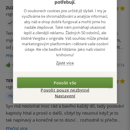
potřebují.
ZUZANA PROCHÁZKOVÁ
O souborech cookies jste určitě již slyšeli. I my je
registrovaný uživatel
využíváme ke shromažďování a analýze informací,
aby náš e-shop dobře fungoval a mohli jsme ho
Zakoupil produkt
nadále zlepšovat. Také nám pomáhají ukazovat
lepší a cílenější reklamu. Žádných 50 odstínů, ale
Tento díl jsme ještě nečetli, ale celou sérii "Neotvírat..." s
klidně Vergilia v originále. Váš souhlas může předat
mým teď už sesmiletým synem milujeme, čteme, myslím,
marketingovým platformám i některé vaše osobní
od jeho 4 let. Doporučuji 10-ti hvězdičkami, pro malé děti
údaje. Ale vše bedlivě hlídáme. Jako naši vlastní
je děj dostatečně napínavý, příběh není složitý a zaručeně
knihovnu!
Přečíst
více
se pobavíte všichni
Zjistit více
13
Kniha, Drobek, 2023, 9788027720774
TERRII
Povolit vše
registrovaný uživatel
Povolit pouze nezbytné
Hodnoceno z aplikace
Nastavení
Syn má neotvírat moc rád a bavího každý díl, tady poslední
kapitoly hltal a prosil o další, vždyť by neusnul když je to
tak napínavý a konečně se to dozví… rozhodně si přečteme
další díl.
Přečíst
více