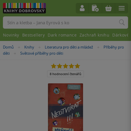
Vyhledávání
Novinky
Bestsellery
Dark romance
Zachraň knihu
Dárkové 
Nacházíte
Domů
Knihy
Literatura pro děti a mládež
Příběhy pro
»
»
»
se
děti
Světové příběhy pro děti
»
zde:
5.0
z
5
8 hodnocení čtenářů
hvězdiček