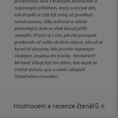
prodchnutá série s krásnými ilustracemi a
napínavým příběhem, který ocení jak děti,
tak dospělí se zdá být místy už poněkud
natahovanou. Díky svižnosti a útlosti
jednotlivých knih to však dosud příliš
nevadilo. Přesto se s tím, jak vše postupně
gradovalo už nešlo ubránit otázce, zda už se
konečně dozvíme, kdo je oním tajemným
zlodějem, kradoucím hračky. Neotvírat!!!
Mrňavé! slibuje být tím dílem, kde dojde ke
změně statutu quo a snad i alespoň
částečnému rozuzlení.
Hodnocení a recenze čtenářů