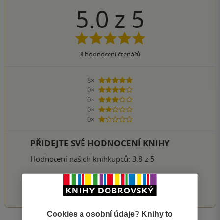
5.0
z
5
8
hodnocení čtenářů
8×
5 hvězdiček
0×
4 hvězdičky
0×
3 hvězdičky
0×
2 hvězdičky
0×
1 hvezdička
PŘIDEJTE SVÉ HODNOCENÍ KNIHY
Hodnocení našich knihkupců: 3.8 z 5
1
2
3
4
5
Cookies a osobní údaje? Knihy to