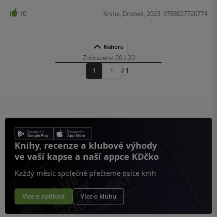
10
Kniha, Drobek, 2023, 9788027720774
Nahoru
Zobrazeno 20 z 20
1
/ 1
Přejít
na
stránku
Knihy, recenze a klubové výhody
ve vaší kapse a naší appce KDčko
Každý měsíc společně přečteme tisíce knih
Více o aplikaci
Více o klubu