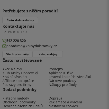
Potřebujete s něčím poradit?
Často kladené dotazy
Kontaktujte nás
Po–Pá:
8:00–17:00
542 220 320
poradime@knihydobrovsky.cz
Všechny kontakty
Naše prodejny
Často navštěvované
Akce a slevy
Prodejny
Klub Knihy Dobrovský
Aplikace KDčko
Knižní závisláci
Festival knižních závisláků
Affiliate spolupráce
Dárkové poukazy
Poukazy pro firmy
Nákupy pro školy
Dodací podmínky
Platební metody
Doprava
Obchodní podmínky
Reklamace a vrácení
Ochrana osobních údajů
Nastavení cookies