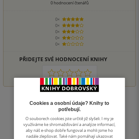
0
hodnocení čtenářů
0×
5 hvězdiček
0×
4 hvězdičky
0×
3 hvězdičky
0×
2 hvězdičky
0×
1 hvezdička
PŘIDEJTE SVÉ HODNOCENÍ KNIHY
1
2
3
4
5
Nahoru
Cookies a osobní údaje? Knihy to
Zobrazeno 20 z 20
potřebují.
1
/ 1
Přejít
O souborech cookies jste určitě již slyšeli. I my je
na
využíváme ke shromažďování a analýze informací,
aby náš e-shop dobře fungoval a mohli jsme ho
stránku
nadále zlepšovat. Také nám pomáhají ukazovat