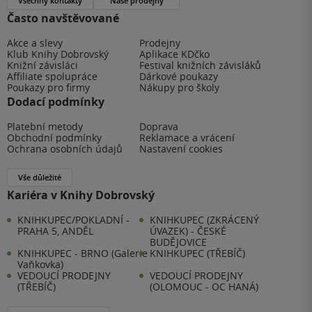
Všechny kontakty
Naše prodejny
Často navštěvované
Akce a slevy
Prodejny
Klub Knihy Dobrovský
Aplikace KDčko
Knižní závisláci
Festival knižních závisláků
Affiliate spolupráce
Dárkové poukazy
Poukazy pro firmy
Nákupy pro školy
Dodací podmínky
Platební metody
Doprava
Obchodní podmínky
Reklamace a vrácení
Ochrana osobních údajů
Nastavení cookies
Vše důležité
Kariéra v Knihy Dobrovský
KNIHKUPEC/POKLADNÍ -
KNIHKUPEC (ZKRÁCENÝ
PRAHA 5, ANDĚL
ÚVAZEK) - ČESKÉ
BUDĚJOVICE
KNIHKUPEC - BRNO (Galerie
KNIHKUPEC (TŘEBÍČ)
Vaňkovka)
VEDOUCÍ PRODEJNY
VEDOUCÍ PRODEJNY
(TŘEBÍČ)
(OLOMOUC - OC HANÁ)