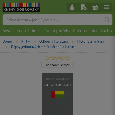
Vyhledávání
Bestsellery
Učebnice
Školní potřeby
Dark romance
Zachra
Nacházíte
Domů
Knihy
Odborná literatura
Historie a military
»
»
»
se
Dějiny jednotlivých států, národů a kultur
»
zde:
0.0
z
5
0 hodnocení čtenářů
hvězdiček