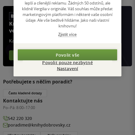
lepší a cílenější reklamu. Žádných 50 odstínů, ale
klidně Vergilia v originále. Váš souhlas může předat
marketingovým platformám i některé vaše osobní
údaje. Ale vše bedlivě hlídáme. Jako naši vlastní
Knihy, recenze a klubové výhody
knihovnu!
ve vaší kapse a naší appce KDčko
Zjistit více
Každý měsíc společně přečteme tisíce knih
Povolit vše
Více o aplikaci
Více o klubu
Povolit pouze nezbytné
Nastavení
Potřebujete s něčím poradit?
Často kladené dotazy
Kontaktujte nás
Po–Pá:
8:00–17:00
542 220 320
poradime@knihydobrovsky.cz