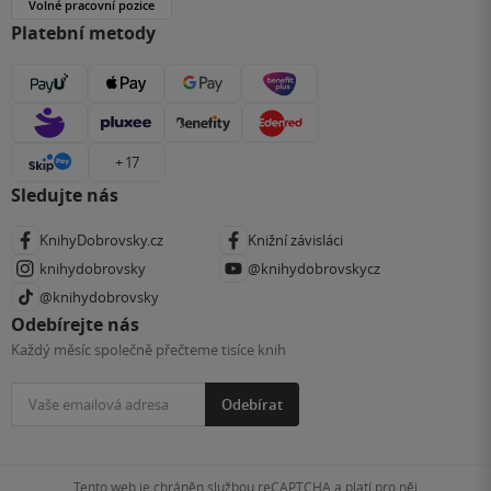
Volné pracovní pozice
Platební metody
+ 17
Sledujte nás
KnihyDobrovsky.cz
Knižní závisláci
knihydobrovsky
@knihydobrovskycz
@knihydobrovsky
Odebírejte nás
Každý měsíc společně přečteme tisíce knih
Odebírat
Tento web je chráněn službou reCAPTCHA a platí pro něj