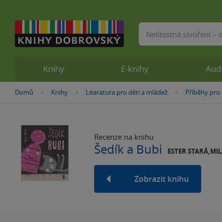
Vyhledávání
Knihy
E-knihy
Aud
Nacházíte
Domů
Knihy
Literatura pro děti a mládež
Příběhy pro 
»
»
»
se
zde:
Recenze na knihu
Šedík a Bubi
ESTER STARÁ,MI
Zobrazit knihu