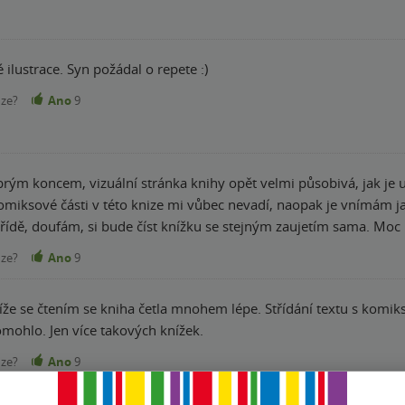
 ilustrace. Syn požádal o repete :)
nze?
Ano
9
obrým koncem, vizuální stránka knihy opět velmi působivá, jak je 
miksové části v této knize mi vůbec nevadí, naopak je vnímám ja
 třídě, doufám, si bude číst knížku se stejným zaujetím sama. Moc
nze?
Ano
9
omohlo. Jen více takových knížek.
nze?
Ano
9