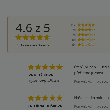
4.6
z
5
11×
5 hvězdiče
2×
4 hvězdičky
2×
3 hvězdičky
0×
2 hvězdičky
0×
15
hodnocení čtenářů
1 hvezdička
Čtení (příběh i ilustrace) bavilo mě i děti 
přečteme ji znovu.
IVA PETŘÍKOVÁ
registrovaný uživatel
Pomohla vám tato rece
Naše dcerka miluje ko
KATEŘINA HUŠKOVÁ
Pomohla vám tato rece