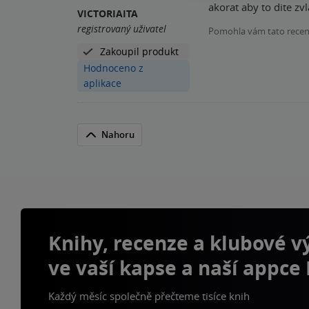
akorat aby to dite zv
VICTORIAITA
registrovaný uživatel
Pomohla vám tato rece
Zakoupil produkt
Hodnoceno z
aplikace
Nahoru
Knihy, recenze a klubové 
ve vaší kapse a naší appce
Každý měsíc společně přečteme tisíce knih