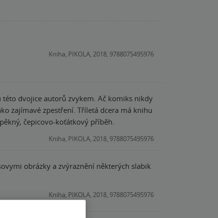
Kniha, PIKOLA, 2018, 9788075495976
u této dvojice autorů zvykem. Ač komiks nikdy
ko zajímavé zpestření. Tříletá dcera má knihu
 pěkný, čepicovo-koťátkový příběh.
Kniha, PIKOLA, 2018, 9788075495976
Kniha, PIKOLA, 2018, 9788075495976