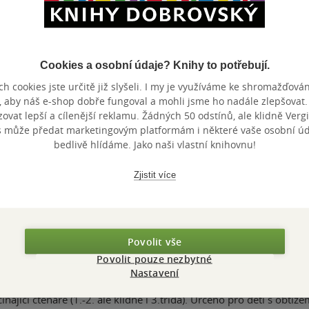
radostí přeslabikovala dvakrát, moc by si přála další díl :-).
nze?
Ano
6
Cookies a osobní údaje? Knihy to potřebují.
h cookies jste určitě již slyšeli. I my je využíváme ke shromažďován
od stejných autorů. Dcera přečetla sama jen co ji dostala.
, aby náš e-shop dobře fungoval a mohli jsme ho nadále zlepšovat
vat lepší a cílenější reklamu. Žádných 50 odstínů, ale klidně Vergil
nze?
Ano
5
s může předat marketingovým platformám i některé vaše osobní úda
bedlivě hlídáme. Jako naši vlastní knihovnu!
Zjistit více
 přísloví - "Kdo si počká, ten se dočká!" Začátek neohromil ani m
tránkách nás ale kniha začala bavit. Je moc hezky napsaná, obsahu
o oživení čteného textu. Určitě ji schovám, až se za pár let dcery 
ak, aby písmenka nesplývala a děti neunavila... Takže nakonec m
Povolit vše
Povolit pouze nezbytné
nze?
Ano
5
Nastavení
najici ctenare (1.-2. ale klidne i 3.trida). Urceno pro deti s obtize