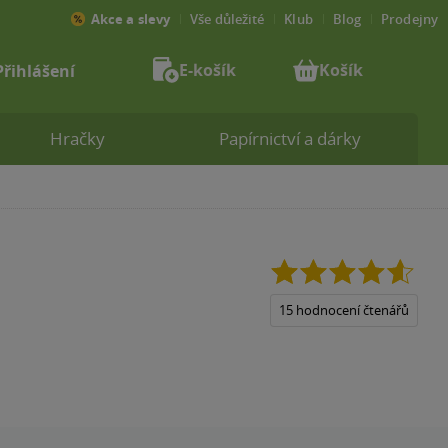
Akce a slevy
Vše důležité
Klub
Blog
Prodejny
E-košík
Košík
Přihlášení
Hračky
Papírnictví a dárky
4.6
z
5
15 hodnocení čtenářů
hvězdiček