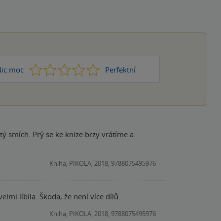
1
2
3
4
5
ic moc
Perfektní
Kniha, PIKOLA, 2018, 9788075495976
lmi líbila. Škoda, že není více dílů.
Kniha, PIKOLA, 2018, 9788075495976