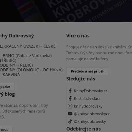
nihy Dobrovský
Více o nás
(ZKRÁCENÝ ÚVAZEK) - ČESKÉ
Spojuje nás nejen láska ke knihám. K
E
Dobrovský vždy budou rodinnou firm
 BRNO (Galerie Vaňkovka)
pamatuje na své kořeny.
(TŘEBÍČ)
ODEJNY (TŘEBÍČ)
ODEJNY (OLOMOUC - OC HANÁ)
Přečtěte si náš příběh
- KARVINÁ
Sledujte nás
 pozice
KnihyDobrovsky.cz
ý blog
Knižní závisláci
é recenze, doporučení, tipy
knihydobrovsky
ky. Od zkušených redaktorů
@knihydobrovskycz
ců.
@knihydobrovsky
Odebírejte nás
rovat