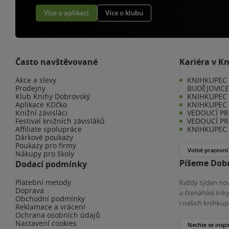
Více o aplikaci
Více o klubu
Často navštěvované
Kariéra v K
Akce a slevy
KNIHKUPEC 
Prodejny
BUDĚJOVIC
Klub Knihy Dobrovský
KNIHKUPEC -
Aplikace KDčko
KNIHKUPEC 
Knižní závisláci
VEDOUCÍ PR
Festival knižních závisláků
VEDOUCÍ PR
Affiliate spolupráce
KNIHKUPEC 
Dárkové poukazy
Poukazy pro firmy
Volné pracovní
Nákupy pro školy
Píšeme Dobr
Dodací podmínky
Platební metody
Každý týden nov
Doprava
a čtenářské tri
Obchodní podmínky
i našich knihkup
Reklamace a vrácení
Ochrana osobních údajů
Nastavení cookies
Nechte se inspi