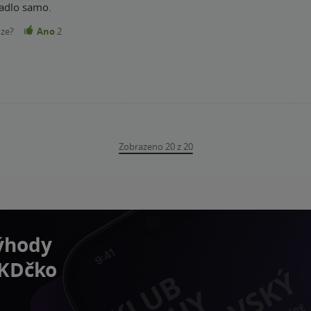
ladlo samo.
nze?
Ano
2
Zobrazeno 20 z 20
výhody
 KDčko