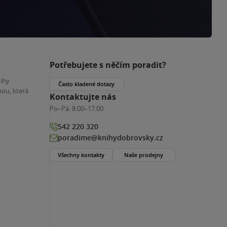
Potřebujete s něčím poradit?
nihy
Často kladené dotazy
ou, která
Kontaktujte nás
Po–Pá:
8:00–17:00
542 220 320
poradime@knihydobrovsky.cz
Všechny kontakty
Naše prodejny