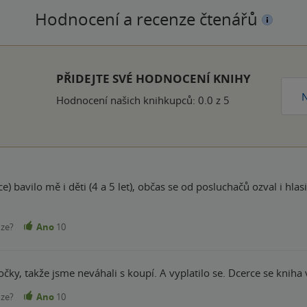
Hodnocení a recenze čtenářů
k
PŘIDEJTE SVÉ HODNOCENÍ KNIHY
N
Hodnocení našich knihkupců: 0.0 z 5
(4 a 5 let), občas se od posluchačů ozval i hlasitý smích. Prý se ke knize brzy vrátíme a
nze?
Ano
10
čky, takže jsme neváhali s koupí. A vyplatilo se. Dcerce se kniha ve
nze?
Ano
10