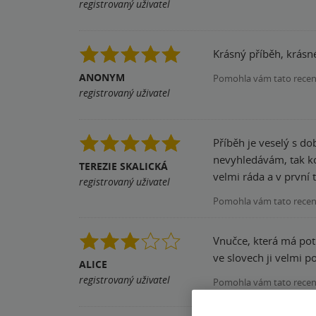
registrovaný uživatel
Krásný příběh, krásné
ANONYM
Pomohla vám tato rece
registrovaný uživatel
Příběh je veselý s d
nevyhledávám, tak ko
TEREZIE SKALICKÁ
velmi ráda a v první
registrovaný uživatel
Pomohla vám tato rece
Vnučce, která má potíže se čtením se kniha četla mnohem lépe. Střídání textu s komiksovymi obrázky a zvýraznění některých slabik
ve slovech ji velmi p
ALICE
registrovaný uživatel
Pomohla vám tato rece