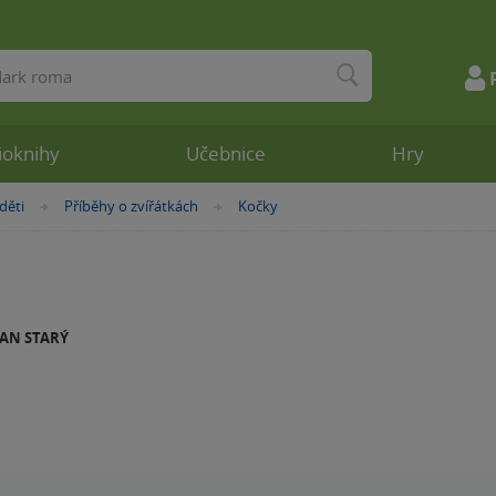
ioknihy
Učebnice
Hry
děti
Příběhy o zvířátkách
Kočky
»
»
LAN STARÝ