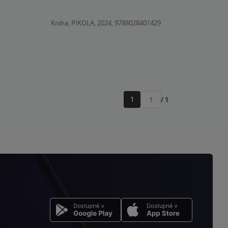
Kniha, PIKOLA, 2024, 9788028401429
1
/ 1
Přejít
na
stránku