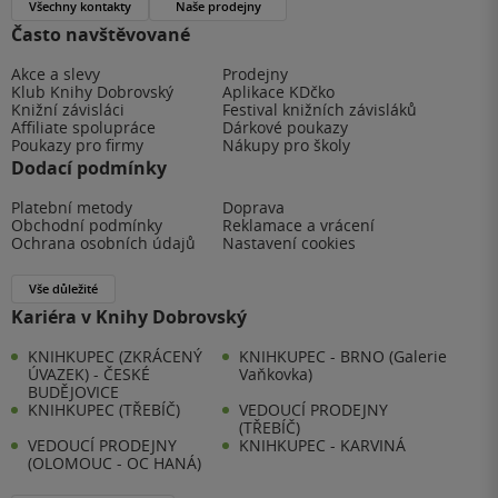
Všechny kontakty
Naše prodejny
Často navštěvované
Akce a slevy
Prodejny
Klub Knihy Dobrovský
Aplikace KDčko
Knižní závisláci
Festival knižních závisláků
Affiliate spolupráce
Dárkové poukazy
Poukazy pro firmy
Nákupy pro školy
Dodací podmínky
Platební metody
Doprava
Obchodní podmínky
Reklamace a vrácení
Ochrana osobních údajů
Nastavení cookies
Vše důležité
Kariéra v Knihy Dobrovský
KNIHKUPEC (ZKRÁCENÝ
KNIHKUPEC - BRNO (Galerie
ÚVAZEK) - ČESKÉ
Vaňkovka)
BUDĚJOVICE
KNIHKUPEC (TŘEBÍČ)
VEDOUCÍ PRODEJNY
(TŘEBÍČ)
VEDOUCÍ PRODEJNY
KNIHKUPEC - KARVINÁ
(OLOMOUC - OC HANÁ)