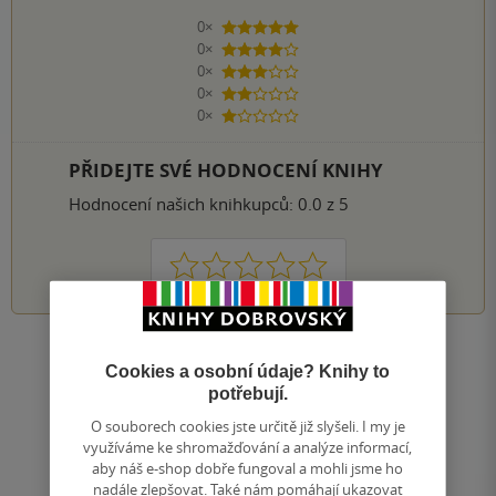
0×
5 hvězdiček
0×
4 hvězdičky
0×
3 hvězdičky
0×
2 hvězdičky
0×
1 hvezdička
PŘIDEJTE SVÉ HODNOCENÍ KNIHY
Hodnocení našich knihkupců: 0.0 z 5
1
2
3
4
5
Nahoru
Cookies a osobní údaje? Knihy to
Zobrazeno 20 z 20
potřebují.
1
/ 1
O souborech cookies jste určitě již slyšeli. I my je
Přejít
využíváme ke shromažďování a analýze informací,
na
aby náš e-shop dobře fungoval a mohli jsme ho
stránku
nadále zlepšovat. Také nám pomáhají ukazovat