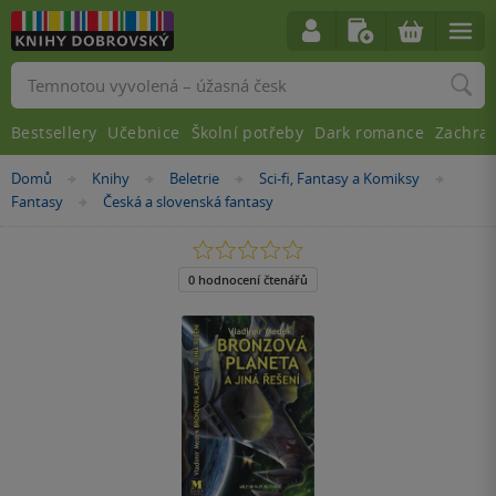
Vyhledávání
Bestsellery
Učebnice
Školní potřeby
Dark romance
Zachra
Nacházíte
Domů
Knihy
Beletrie
Sci-fi, Fantasy a Komiksy
»
»
»
»
se
Fantasy
Česká a slovenská fantasy
»
zde:
0.0
z
5
0 hodnocení čtenářů
hvězdiček