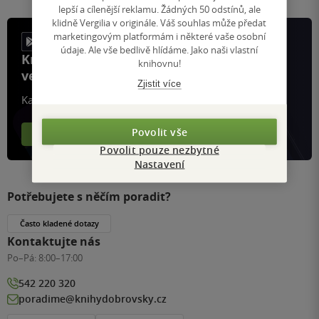
lepší a cílenější reklamu. Žádných 50 odstínů, ale
klidně Vergilia v originále. Váš souhlas může předat
marketingovým platformám i některé vaše osobní
údaje. Ale vše bedlivě hlídáme. Jako naši vlastní
Knihy, recenze a klubové výhody
knihovnu!
ve vaší kapse a naší appce KDčko
Zjistit více
Každý měsíc společně přečteme tisíce knih
Povolit vše
Více o aplikaci
Více o klubu
Povolit pouze nezbytné
Nastavení
Potřebujete s něčím poradit?
Často kladené dotazy
Kontaktujte nás
Po–Pá:
8:00–17:00
542 220 320
poradime@knihydobrovsky.cz