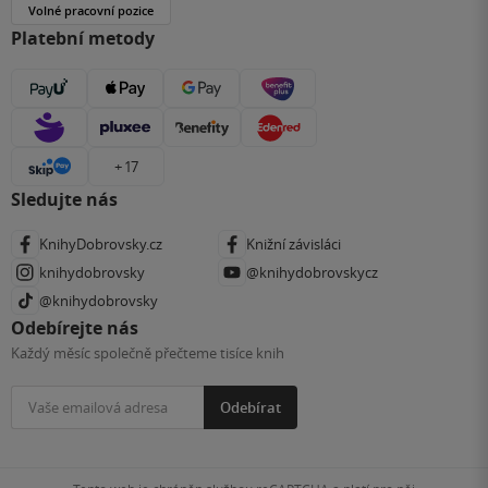
Volné pracovní pozice
Platební metody
+ 17
Sledujte nás
KnihyDobrovsky.cz
Knižní závisláci
knihydobrovsky
@knihydobrovskycz
@knihydobrovsky
Odebírejte nás
Každý měsíc společně přečteme tisíce knih
Odebírat