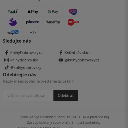
+ 17
Sledujte nás
KnihyDobrovsky.cz
Knižní závisláci
knihydobrovsky
@knihydobrovskycz
@knihydobrovsky
Odebírejte nás
Každý měsíc společně přečteme tisíce knih
Odebírat
Tento web je chráněn službou reCAPTCHA a platí pro něj
Zásady ochrany soukromí
a
Smluvní podmínky
.