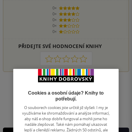
0×
5 hvězdiček
0×
4 hvězdičky
0×
3 hvězdičky
0×
2 hvězdičky
0×
1 hvezdička
PŘIDEJTE SVÉ HODNOCENÍ KNIHY
1
2
3
4
5
Nahoru
Zobrazeno 20 z 20
Cookies a osobní údaje? Knihy to
potřebují.
1
/ 1
Přejít
O souborech cookies jste určitě již slyšeli. I my je
na
využíváme ke shromažďování a analýze informací,
stránku
aby náš e-shop dobře fungoval a mohli jsme ho
nadále zlepšovat. Také nám pomáhají ukazovat
lepší a cílenější reklamu. Žádných 50 odstínů, ale