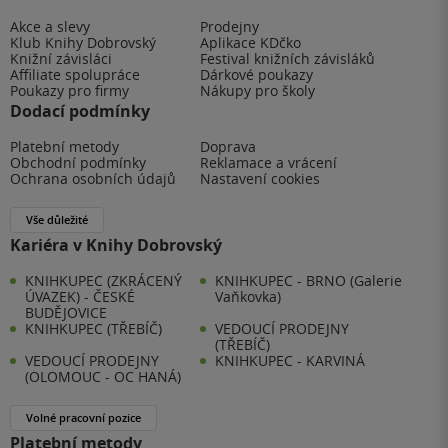
Akce a slevy
Prodejny
Klub Knihy Dobrovský
Aplikace KDčko
Knižní závisláci
Festival knižních závisláků
Affiliate spolupráce
Dárkové poukazy
Poukazy pro firmy
Nákupy pro školy
Dodací podmínky
Platební metody
Doprava
Obchodní podmínky
Reklamace a vrácení
Ochrana osobních údajů
Nastavení cookies
Vše důležité
Kariéra v Knihy Dobrovský
KNIHKUPEC (ZKRÁCENÝ
KNIHKUPEC - BRNO (Galerie
ÚVAZEK) - ČESKÉ
Vaňkovka)
BUDĚJOVICE
KNIHKUPEC (TŘEBÍČ)
VEDOUCÍ PRODEJNY
(TŘEBÍČ)
VEDOUCÍ PRODEJNY
KNIHKUPEC - KARVINÁ
(OLOMOUC - OC HANÁ)
Volné pracovní pozice
Platební metody