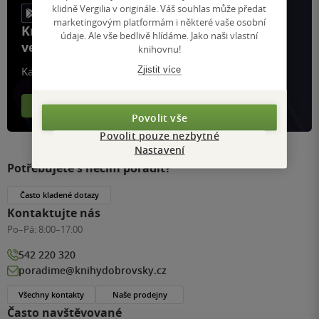
klidně Vergilia v originále. Váš souhlas může předat
marketingovým platformám i některé vaše osobní
Knihy, recenze a klubové výhody
údaje. Ale vše bedlivě hlídáme. Jako naši vlastní
ve vaší kapse a naší appce KDčko
knihovnu!
Zjistit více
Každý měsíc společně přečteme tisíce knih
Více o aplikaci
Více o klubu
Povolit vše
Povolit pouze nezbytné
Nastavení
Potřebujete s něčím poradit?
Často kladené dotazy
Kontaktujte nás
Po–Pá:
8:00–17:00
542 220 320
poradime@knihydobrovsky.cz
Všechny kontakty
Naše prodejny
Často navštěvované