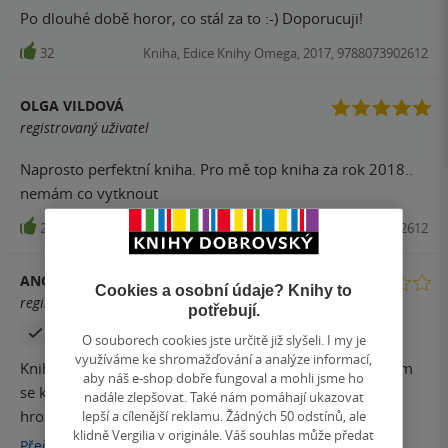
Po dlouhé době horor, co stál za to :-) Doporucuji!
32
Kniha, Edice Knihy Omega, 2017, 9788073902612
OLGA VILDOVÁ
registrovaný uživatel
Naprosto perfektní kniha. Pro mě top kniha za rok 2018..
nemám co vytknout
25
Kniha, Edice Knihy Omega, 2017, 9788073902612
ANONYM
Cookies a osobní údaje? Knihy to
registrovaný uživatel
potřebují.
Zakoupil produkt
O souborech cookies jste určitě již slyšeli. I my je
využíváme ke shromažďování a analýze informací,
Kniha mě moc nezaujala. Dlouhý rozjezd, až v půlce jsem
aby náš e-shop dobře fungoval a mohli jsme ho
se konečně zacetla do příběhu. Pak se tam začalo dít
nadále zlepšovat. Také nám pomáhají ukazovat
hrozně moc věcí najednou a přišlo mi to jako velká
lepší a cílenější reklamu. Žádných 50 odstínů, ale
klidně Vergilia v originále. Váš souhlas může předat
slátanina. Spíš doporučuji díl Pozvání, ten byl super.
Přečíst
více