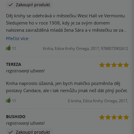
Zakoupil produkt
Děj knihy se odehrává v městečku West Hall ve Vermontu.
Sledujeme ho v roce 1908, kdy je za svým domem
nalezena zavražděná mladá žena Sára a v městečku se za
podivných okolnostní ztrácejí lidé a obyvatele postihují
Přečíst
více
různé tragedie. V současnosti městečko sledujeme z
11
Kniha, Edice Knihy Omega, 2017, 9788073902612
pohledu Ruthie, které jednoho rána zmizí matka a při jejím
hledání nalezne v podlaze schovaný Sářin deník. Kniha se
TEREZA
odehrává ve dvou časových rovinách a děj vypráví více
registrovaný uživatel
postav, tak se příběh dozvídáme z různých pohledů. Knížka
je velice čtivá, po překonání prvních stránek, kdy jsem
Kniha naprosto úžasná, jen bych maličko pozměnila děj
měla trošku zmatek v čase a postavách, jsem se
postavy Candace, ale i tak nemůžu jinak než dát plný počet.
zorientovala, začetla a knihu nedala z ruky, dokud jsem ji
11
E-kniha, Edice Knihy Omega, 2017,
nepřečetla. Příběh je napínavý, překvapivý a autorka Vám
postupně odhaluje další a další souvislosti. Při čtení jsem
rozhodně neodhalila všechny záhady, děj mě bavil, jen
BUSHIDO
konec mě trošku zklamal. Ale i tak za mě super čtení.
registrovaný uživatel
Zakoupil produkt