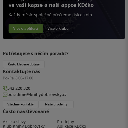
ve vaší kapse a naší appce KDčko
Každý měsíc společně přečteme tisíce knih
Více o aplikaci
Více o klubu
Potřebujete s něčím poradit?
Často kladené dotazy
Kontaktujte nás
Po–Pá:
8:00–17:00
542 220 320
poradime@knihydobrovsky.cz
Všechny kontakty
Naše prodejny
Často navštěvované
Akce a slevy
Prodejny
Klub Knihy Dobrovský
Aplikace KDčko