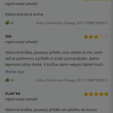
registrovaný uživatel
Výborná,krásná kniha
66
Kniha, Edice Knihy Omega, 2017, 9788073902612
SEA
registrovaný uživatel
Výborná knížka, poutavý příběh, moc dobře se čte, jsem
teď za polovinou a příběh si zcela vychutnávám. Jedno
tajemství stíhá druhé. V knížce zatím nebylo žádné hluché
místo, myslím, že do konce ani nebude.
Přečíst
více
66
Kniha, Edice Knihy Omega, 2017, 9788073902612
VLADˇKA
registrovaný uživatel
Výborná knížka, poutavý příběh od začátku do konce.