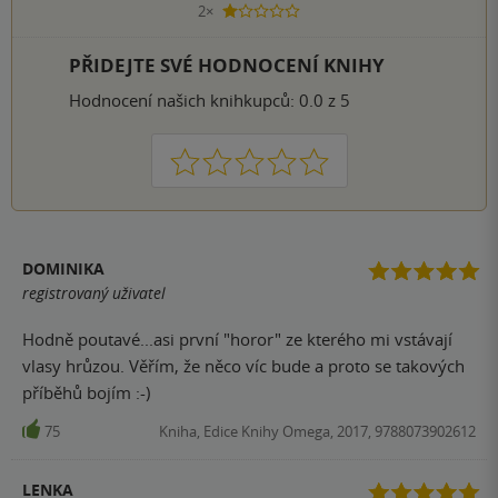
2×
1 hvezdička
PŘIDEJTE SVÉ HODNOCENÍ KNIHY
Hodnocení našich knihkupců: 0.0 z 5
1
2
3
4
5
DOMINIKA
registrovaný uživatel
Hodně poutavé...asi první "horor" ze kterého mi vstávají
vlasy hrůzou. Věřím, že něco víc bude a proto se takových
příběhů bojím :-)
75
Kniha, Edice Knihy Omega, 2017, 9788073902612
LENKA