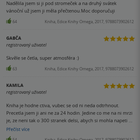
Nadělila jsem si ji pod stromeček a na druhý svátek
vánoční už jsem ji měla přečtenou.Moc doporučuji
64
Kniha, Edice Knihy Omega, 2017, 9788073902612
GABČA
registrovaný uživatel
Skvěle se četla, super atmosféra :)
63
Kniha, Edice Knihy Omega, 2017, 9788073902612
KAMILA
registrovaný uživatel
Kniha je hodne ctiva, vubec se od ni neda odtrhnout.
Precetla jsem ji ani ne za 24 hodin. Jedine co me na ni mrzi
je, ze neni tak o 300 stranek delsi, abych si mohla napeti a
pribehy vychutnat vice do hloubky :-)
Přečíst
více
54
Kniha, Edice Knihy Omega, 2017, 9788073902612