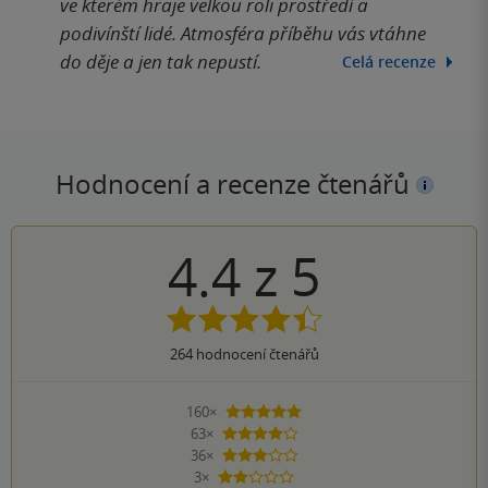
ve kterém hraje velkou roli prostředí a
podivínští lidé. Atmosféra příběhu vás vtáhne
do děje a jen tak nepustí.
Celá recenze
Hodnocení a recenze čtenářů
4.4
z
5
264
hodnocení čtenářů
160×
5 hvězdiček
63×
4 hvězdičky
36×
3 hvězdičky
3×
2 hvězdičky