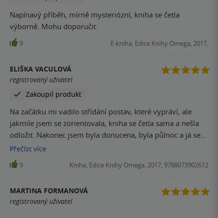
Napínavý příběh, mírně mysteriózní, kniha se četla
výborně. Mohu doporučit.
9
E-kniha, Edice Knihy Omega, 2017,
ELIŠKA VACULOVÁ
registrovaný uživatel
Zakoupil produkt
Na začátku mi vadilo střídání postav, které vypráví, ale
jakmile jsem se zorientovala, kniha se četla sama a nešla
odložit. Nakonec jsem byla donucena, byla půlnoc a já se
bála. Konec jsem čekala jiný, ale příjemně překvapil.
Přečíst
více
9
Kniha, Edice Knihy Omega, 2017, 9788073902612
MARTINA FORMANOVÁ
registrovaný uživatel