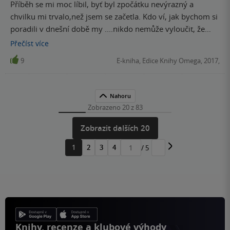
Příběh se mi moc líbil, byť byl zpočátku nevýrazný a
chvilku mi trvalo,než jsem se začetla. Kdo ví, jak bychom si
poradili v dnešní době my ....nikdo nemůže vyloučit, že
přijde jednou něco podobného a lidstvo se bude muset
Přečíst
více
naučit přežít.... Pěkná kniha
9
E-kniha, Edice Knihy Omega, 2017,
Nahoru
Zobrazeno 20 z 83
Zobrazit dalších 20
1
2
3
4
/ 5
Přejít
na
stránku
Knihy, recenze a klubové výhody