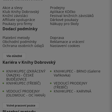
Akce a slevy
Prodejny
Klub Knihy Dobrovský
Aplikace KDčko
Knižní závisláci
Festival knižních závisláků
Affiliate spolupráce
Dárkové poukazy
Poukazy pro firmy
Nákupy pro školy
Dodací podmínky
Platební metody
Doprava
Obchodní podmínky
Reklamace a vrácení
Ochrana osobních údajů
Nastavení cookies
Vše důležité
Kariéra v Knihy Dobrovský
KNIHKUPEC (ZKRÁCENÝ
KNIHKUPEC - BRNO (Galerie
ÚVAZEK) - ČESKÉ
Vaňkovka)
BUDĚJOVICE
KNIHKUPEC (TŘEBÍČ)
VEDOUCÍ PRODEJNY
(TŘEBÍČ)
VEDOUCÍ PRODEJNY
KNIHKUPEC - KARVINÁ
(OLOMOUC - OC HANÁ)
Volné pracovní pozice
Platební metody