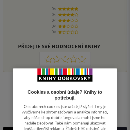
0×
5 hvězdiček
0×
4 hvězdičky
0×
3 hvězdičky
0×
2 hvězdičky
0×
1 hvezdička
PŘIDEJTE SVÉ HODNOCENÍ KNIHY
1
2
3
4
5
Nahoru
Zobrazeno 20 z 20
Cookies a osobní údaje? Knihy to
potřebují.
1
/ 1
Přejít
O souborech cookies jste určitě již slyšeli. I my je
na
využíváme ke shromažďování a analýze informací,
stránku
aby náš e-shop dobře fungoval a mohli jsme ho
nadále zlepšovat. Také nám pomáhají ukazovat
lepší a cílenější reklamu. Žádných 50 odstínů, ale