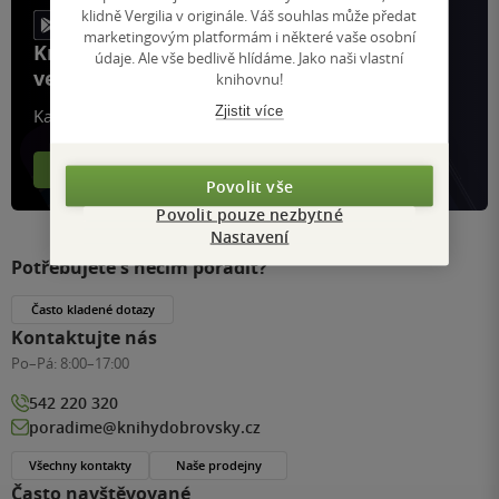
klidně Vergilia v originále. Váš souhlas může předat
marketingovým platformám i některé vaše osobní
Knihy, recenze a klubové výhody
údaje. Ale vše bedlivě hlídáme. Jako naši vlastní
ve vaší kapse a naší appce KDčko
knihovnu!
Zjistit více
Každý měsíc společně přečteme tisíce knih
Více o aplikaci
Více o klubu
Povolit vše
Povolit pouze nezbytné
Nastavení
Potřebujete s něčím poradit?
Často kladené dotazy
Kontaktujte nás
Po–Pá:
8:00–17:00
542 220 320
poradime@knihydobrovsky.cz
Všechny kontakty
Naše prodejny
Často navštěvované