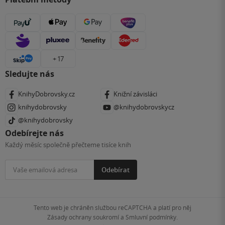
+ 17
Sledujte nás
KnihyDobrovsky.cz
Knižní závisláci
knihydobrovsky
@knihydobrovskycz
@knihydobrovsky
Odebírejte nás
Každý měsíc společně přečteme tisíce knih
Odebírat
Tento web je chráněn službou reCAPTCHA a platí pro něj
Zásady ochrany soukromí
a
Smluvní podmínky
.