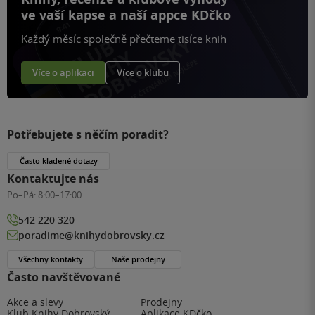
ve vaší kapse a naší appce KDčko
Každý měsíc společně přečteme tisíce knih
Více o aplikaci
Více o klubu
Potřebujete s něčím poradit?
Často kladené dotazy
Kontaktujte nás
Po–Pá:
8:00–17:00
542 220 320
poradime@knihydobrovsky.cz
Všechny kontakty
Naše prodejny
Často navštěvované
Akce a slevy
Prodejny
Klub Knihy Dobrovský
Aplikace KDčko