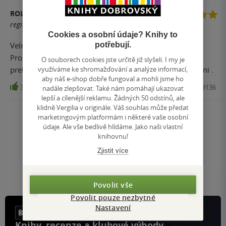
ROLF ROD
registrovaný uživatel
Cookies a osobní údaje? Knihy to
potřebují.
Velmi cenne informace, aktualni, doporucuji 100%.
Prostudoval jsem original ve slovenstine, pro castecne
O souborech cookies jste určitě již slyšeli. I my je
využíváme ke shromažďování a analýze informací,
preklady do nemciny je pro mne jednodussi ceske vydani .
aby náš e-shop dobře fungoval a mohli jsme ho
3
Kniha, AKV, 2020, 9788089719136
nadále zlepšovat. Také nám pomáhají ukazovat
lepší a cílenější reklamu. Žádných 50 odstínů, ale
klidně Vergilia v originále. Váš souhlas může předat
marketingovým platformám i některé vaše osobní
Nahoru
údaje. Ale vše bedlivě hlídáme. Jako naši vlastní
Zobrazeno 20 z 20
knihovnu!
1
/ 1
Zjistit více
Přejít
na
stránku
Povolit vše
Povolit pouze nezbytné
Nastavení
Knihy, recenze a klubové výhody