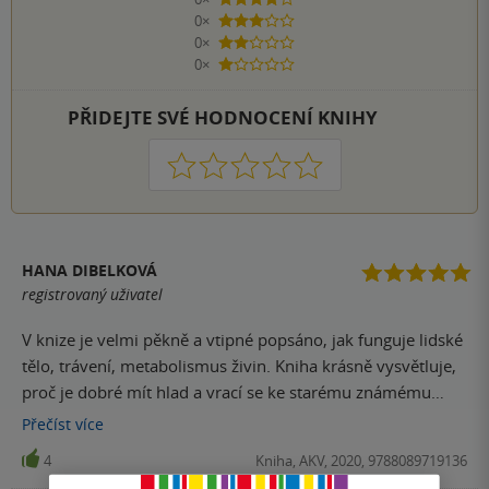
4 hvězdičky
0×
3 hvězdičky
0×
2 hvězdičky
0×
1 hvezdička
PŘIDEJTE SVÉ HODNOCENÍ KNIHY
1
2
3
4
5
HANA DIBELKOVÁ
registrovaný uživatel
V knize je velmi pěkně a vtipné popsáno, jak funguje lidské
tělo, trávení, metabolismus živin. Kniha krásně vysvětluje,
proč je dobré mít hlad a vrací se ke starému známému
rčení: Snídani sněz sám, o oběd se rozděl s přítelem a
Přečíst
více
večeři dej nepříteli.
4
Kniha, AKV, 2020, 9788089719136