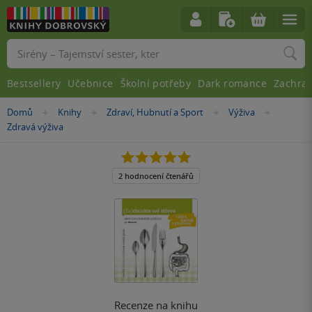
Vyhledávání
Bestsellery
Učebnice
Školní potřeby
Dark romance
Zachra
Nacházíte
Domů
Knihy
Zdraví, Hubnutí a Sport
Výživa
»
»
»
»
se
Zdravá výživa
zde:
5.0
z
5
2 hodnocení čtenářů
hvězdiček
Recenze na knihu