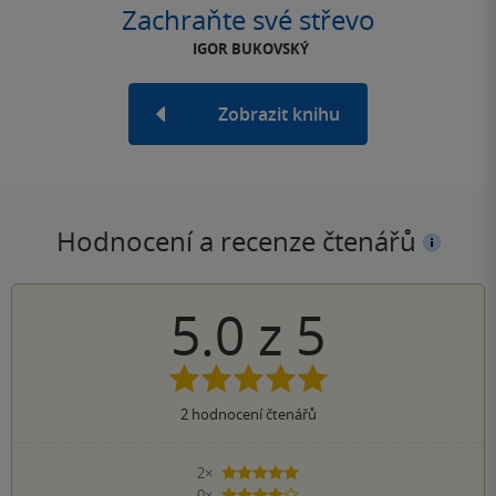
Zachraňte své střevo
IGOR BUKOVSKÝ
Zobrazit knihu
Hodnocení a recenze čtenářů
5.0
z
5
2
hodnocení čtenářů
2×
5 hvězdiček
0×