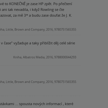
ové to KONEČNĚ je zase HP zpět. Po přečtení
ani tak nevadila, i když Rowling se čte
zovat, za mě 3* a budu zase doufat že J. K.
iha, Little, Brown and Company, 2016, 9780751565355
čase" vyžaduje a taky přiblížit děj celé série
Kniha, Albatros Media, 2016, 9788000044293
iha, Little, Brown and Company, 2016, 9780751565355
estávkami ... spousta nových informací , které