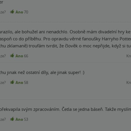
er
nze?
Ano
70
azilo, ale bohužel ani nenadchlo. Osobně mám divadelní hry ke čt
fanoušky Harryho Pottera doporučuji, aspoň pokud rádi "čtete
rochu zklamaně) troufám tvrdit, že člověk o moc nepřijde, když si tu
nze?
Ano
66
Kn
u jinak než ostatní díly, ale jinak super! :)
nze?
Ano
58
Kn
překvapila svým zpracováním. Četla se jedna báseň. Takže myslím 
nze?
Ano
53