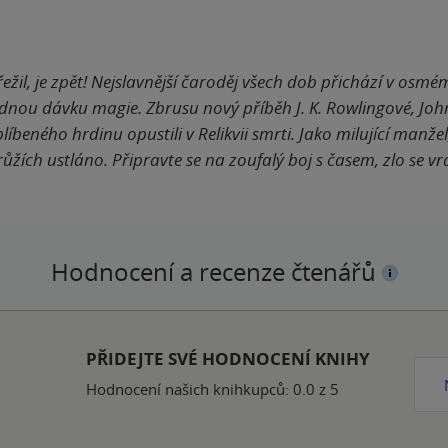
řežil, je zpět! Nejslavnější čaroděj všech dob přichází v o
ádnou dávku magie. Zbrusu nový příběh J. K. Rowlingové, Jo
íbeného hrdinu opustili v Relikvii smrti. Jako milující manže
žích ustláno. Připravte se na zoufalý boj s časem, zlo se vr
Hodnocení a recenze čtenářů
ček
PŘIDEJTE SVÉ HODNOCENÍ KNIHY
Hodnocení našich knihkupců: 0.0 z 5