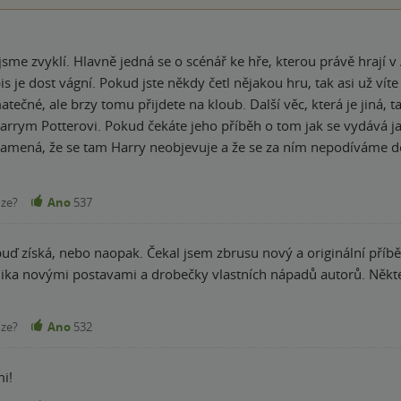
 jsme zvyklí. Hlavně jedná se o scénář ke hře, kterou právě hrají v A
s je dost vágní. Pokud jste někdy četl nějakou hru, tak asi už vít
ečné, ale brzy tomu přijdete na kloub. Další věc, která je jiná, ta
arrym Potterovi. Pokud čekáte jeho příběh o tom jak se vydává j
znamená, že se tam Harry neobjevuje a že se za ním nepodíváme d
elký dopad a tentokrát to není jinak. Ale tohle je příběh jeho syn
o knížka nepojednává jenom o jednom roce v Bradavicích, což zjistím
nze?
Ano
537
átelství a o prokletí žití s minulostí a odkazem, o který se nikdo 
ží.
buď získá, nebo naopak. Čekal jsem zbrusu nový a originální příbě
ika novými postavami a drobečky vlastních nápadů autorů. Některé 
nze?
Ano
532
e mi!