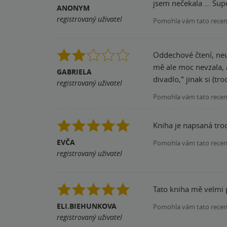
jsem nečekala ... Sup
ANONYM
registrovaný uživatel
Pomohla vám tato rece
Oddechové čtení, neur
mě ale moc nevzala, aspoň co do příběhu. Pro opravdu věrné 
GABRIELA
divadlo," jinak si (t
registrovaný uživatel
Pomohla vám tato rece
Kniha je napsaná troch
EVČA
Pomohla vám tato rece
registrovaný uživatel
Tato kniha mě velmi 
ELI.BIEHUNKOVA
Pomohla vám tato rece
registrovaný uživatel