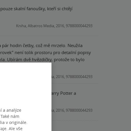
uze skalní fanoušky, kteří si chtějí
Kniha, Albatros Media, 2016, 9788000044293
a pár hodin četby, což mě mrzelo. Neužila
rovek" není tolik prostoru pro detailní popisy
 bylo
Kniha, Albatros Media, 2016, 9788000044293
stě není ono. To raději Harry Potter a
í a analýze
Kniha, Albatros Media, 2016, 9788000044293
. Také nám
ia v originále.
je. Ale vše