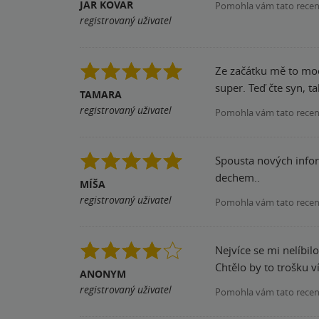
JAR KOVAR
Pomohla vám tato rece
registrovaný uživatel
Ze začátku mě to moc 
super. Teď čte syn, t
TAMARA
registrovaný uživatel
Pomohla vám tato rece
Spousta nových informací, k
dechem..
MÍŠA
registrovaný uživatel
Pomohla vám tato rece
Nejvíce se mi nelíbil
Chtělo by to trošku v
ANONYM
registrovaný uživatel
Pomohla vám tato rece