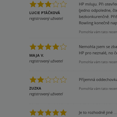
HP miluju. Při otevř
(jedno odpoledne, čte
LUCIE PTÁČKOVÁ
bezkonkurenčně. Přiš
registrovaný uživatel
Rowling konečně napí
Pomohla vám tato rece
Nemohla jsem se zbavi
HP pro neznalé, no ček
MAJA V.
registrovaný uživatel
Pomohla vám tato rece
Příjemná oddechovka,
ZUZKA
Pomohla vám tato rece
registrovaný uživatel
Je to rozhodně jiné .