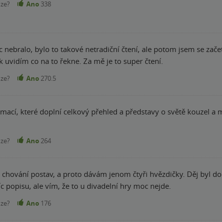
nze?
Ano
338
nebralo, bylo to takové netradiční čtení, ale potom jsem se začet
ak uvidím co na to řekne. Za mě je to super čtení.
nze?
Ano
270.5
teré doplní celkový přehled a představy o světě kouzel a magie :) Přečteno za 2h dosl
nze?
Ano
264
o chování postav, a proto dávám jenom čtyři hvězdičky. Děj byl do
íc popisu, ale vím, že to u divadelní hry moc nejde.
nze?
Ano
176