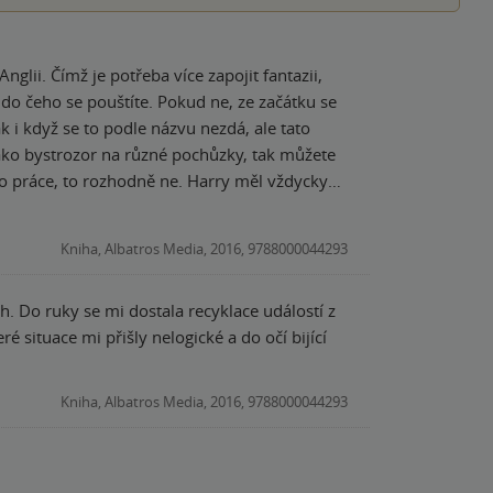
nglii. Čímž je potřeba více zapojit fantazii,
e do čeho se pouštíte. Pokud ne, ze začátku se
k i když se to podle názvu nezdá, ale tato
ako bystrozor na různé pochůzky, tak můžete
o práce, to rozhodně ne. Harry měl vždycky
a Albuse Severuse Pottera. Poslední věc, která
e docela brzy. Co ale zůstalo stejné? Stále to
Kniha, Albatros Media, 2016, 9788000044293
neprosil. A postavení se čelem k strachu, když
h. Do ruky se mi dostala recyklace událostí z
situace mi přišly nelogické a do očí bijící
Kniha, Albatros Media, 2016, 9788000044293