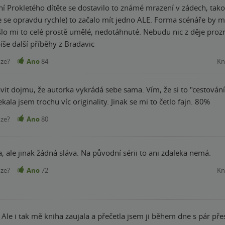
ení Prokletého dítěte se dostavilo to známé mrazení v zádech, tak
 se opravdu rychle) to začalo mít jedno ALE. Forma scénáře by mi 
lo mi to celé prostě umělé, nedotáhnuté. Nebudu nic z děje prozra
še další příběhy z Bradavic
nze?
Ano
84
Kn
t dojmu, že autorka vykrádá sebe sama. Vím, že si to "cestování v 
ala jsem trochu víc originality. Jinak se mi to četlo fajn. 80%
nze?
Ano
80
 ale jinak žádná sláva. Na původní sérii to ani zdaleka nemá.
nze?
Ano
72
Kn
.. Ale i tak mě kniha zaujala a přečetla jsem ji během dne s pár př