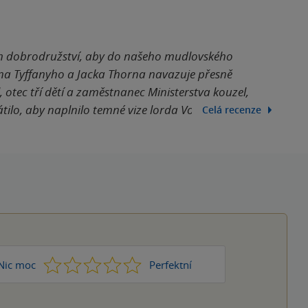
smém dobrodružství, aby do našeho mudlovského
hna Tyffanyho a Jacka Thorna navazuje přesně
l, otec tří dětí a zaměstnanec Ministerstva kouzel,
átilo, aby naplnilo temné vize lorda Voldemorta.
Celá recenze
1
2
3
4
5
Nic moc
Perfektní