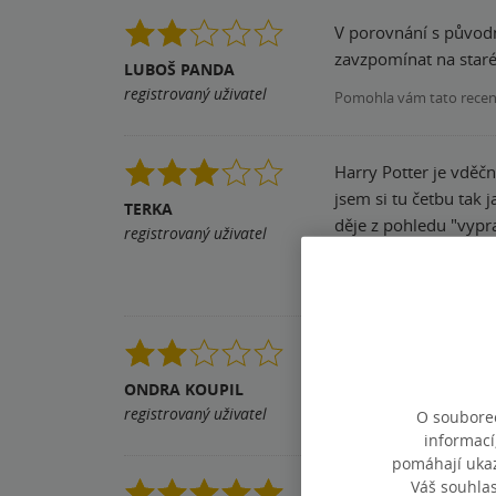
V porovnání s původn
zavzpomínat na staré
LUBOŠ PANDA
registrovaný uživatel
Pomohla vám tato rece
Harry Potter je vděč
jsem si tu četbu tak 
TERKA
děje z pohledu "vypravěče", c
registrovaný uživatel
opravdu krátké čtení.
Pomohla vám tato rece
Překombinované, chaot
metody racionality.
ONDRA KOUPIL
registrovaný uživatel
O souborec
Pomohla vám tato rece
informací
pomáhají ukazo
Váš souhla
Potterhead always