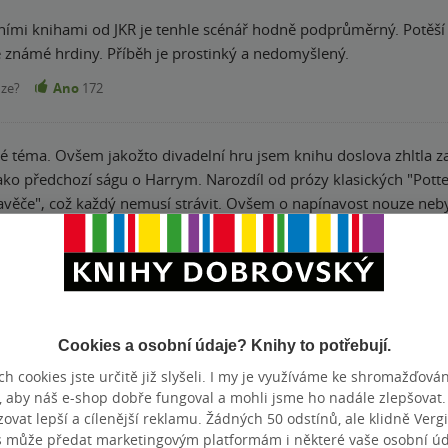
ími knihami od JKR je tenhle scénář hodně podprůměrný. Potěší po
 známé hrdiny. Příběh je prostinký a nedomyšlený.
nze?
Ano
172
né téma. Ovšem jakožto divadelní hru jsem knihu doslova zhltla z
jako předchozí ságu o Harrym. Narozdíl od prózy klasických "Potte
ož každý nemusí strávit. Ovšem o napínavost nouze nebyla. Ubírám dvě hvězdičky, protože to
 Jinak doporučuji hlavně náctiletým.
nze?
Ano
162
ické, bez atmosféry. Jako divadlo asi zajímavé, jako kniha to pro
Cookies a osobní údaje? Knihy to potřebují.
h cookies jste určitě již slyšeli. I my je využíváme ke shromažďován
nze?
Ano
149
, aby náš e-shop dobře fungoval a mohli jsme ho nadále zlepšovat
vat lepší a cílenější reklamu. Žádných 50 odstínů, ale klidně Vergil
s může předat marketingovým platformám i některé vaše osobní úda