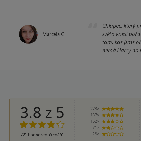
Chlapec, který p
světa vnesl poř
Marcela G.
tam, kde jsme obl
nemá Harry na rů
3.8
z
5
273×
5 hvězdi
187×
4 hvězdičky
162×
3 hvězdičky
71×
2 hvězdičky
28×
721
hodnocení čtenářů
1 hvezdička