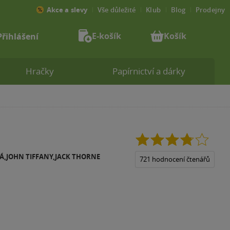
Akce a slevy
Vše důležité
Klub
Blog
Prodejny
E-košík
Košík
Přihlášení
Hračky
Papírnictví a dárky
3.8
z
Á,JOHN TIFFANY,JACK THORNE
5
721 hodnocení čtenářů
hvězdiček