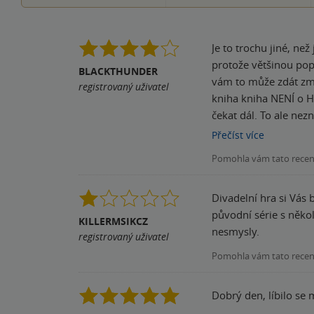
Je to trochu jiné, než
protože většinou popi
BLACKTHUNDER
vám to může zdát zmat
registrovaný uživatel
kniha kniha NENÍ o H
čekat dál. To ale ne
na kouzelnický svět v
Přečíst
více
je odlišná, je že tet
Pomohla vám tato rece
je krasný příběh o př
na tom skutečně zále
Divadelní hra si Vás 
původní série s někol
KILLERMSIKCZ
nesmysly.
registrovaný uživatel
Pomohla vám tato rece
Dobrý den, líbilo s