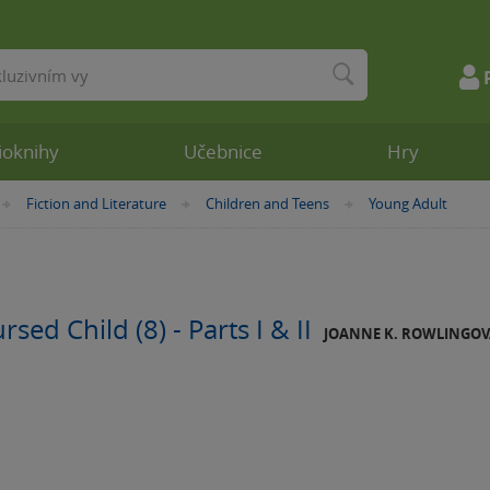
ioknihy
Učebnice
Hry
Fiction and Literature
Children and Teens
Young Adult
»
»
»
sed Child (8) - Parts I & II
JOANNE K. ROWLINGOV