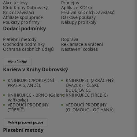
Akce a slevy
Prodejny
Klub Knihy Dobrovský
Aplikace KDčko
Knižní závisláci
Festival knižních závisláků
Affiliate spolupráce
Dárkové poukazy
Poukazy pro firmy
Nákupy pro školy
Dodací podmínky
Platební metody
Doprava
Obchodní podmínky
Reklamace a vrácení
Ochrana osobních údajů
Nastavení cookies
Vše důležité
Kariéra v Knihy Dobrovský
KNIHKUPEC/POKLADNÍ -
KNIHKUPEC (ZKRÁCENÝ
PRAHA 5, ANDĚL
ÚVAZEK) - ČESKÉ
BUDĚJOVICE
KNIHKUPEC - BRNO (Galerie
KNIHKUPEC (TŘEBÍČ)
Vaňkovka)
VEDOUCÍ PRODEJNY
VEDOUCÍ PRODEJNY
(TŘEBÍČ)
(OLOMOUC - OC HANÁ)
Volné pracovní pozice
Platební metody