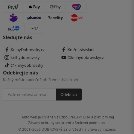
+ 17
Sledujte nás
KnihyDobrovsky.cz
Knižní závisláci
knihydobrovsky
@knihydobrovskycz
@knihydobrovsky
Odebírejte nás
Každý měsíc společně přečteme tisíce knih
Odebírat
Tento web je chráněn službou reCAPTCHA a platí pro něj
Zásady ochrany soukromí
a
Smluvní podmínky
.
© 2001–2026
DOBROVSKÝ s.r.o. Všechna práva vyhrazena.