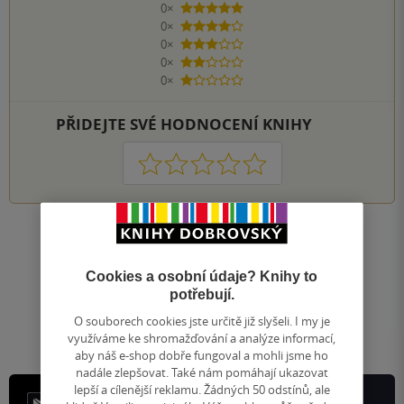
0×
5 hvězdiček
0×
4 hvězdičky
0×
3 hvězdičky
0×
2 hvězdičky
0×
1 hvezdička
PŘIDEJTE SVÉ HODNOCENÍ KNIHY
1
2
3
4
5
Nahoru
Zobrazeno 20 z 20
Cookies a osobní údaje? Knihy to
1
/ 1
potřebují.
Přejít
na
O souborech cookies jste určitě již slyšeli. I my je
stránku
využíváme ke shromažďování a analýze informací,
aby náš e-shop dobře fungoval a mohli jsme ho
nadále zlepšovat. Také nám pomáhají ukazovat
lepší a cílenější reklamu. Žádných 50 odstínů, ale