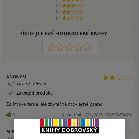
4 hvězdičky
1×
3 hvězdičky
3×
2 hvězdičky
1×
1 hvezdička
PŘIDEJTE SVÉ HODNOCENÍ KNIHY
1
2
3
4
5
ANONYM
registrovaný uživatel
Zakoupil produkt
Zajímavé téma, ale zbytečně rozvláčně psáno
6
Kniha, Kniha Zlín, 2018, 9788074734762
MIROSLAVA
registrovaný uživatel