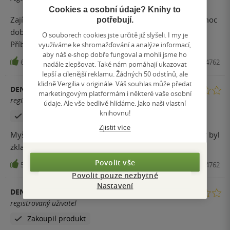
Cookies a osobní údaje? Knihy to
Zajímavý námět, špatné zpracování. Knížka se nečetla moc
potřebují.
dobře. Hodně se přeskakuje od jedné postavy k druhé.
O souborech cookies jste určitě již slyšeli. I my je
Příběh zbytečně roztáhly a konec unáhlený.
využíváme ke shromažďování a analýze informací,
aby náš e-shop dobře fungoval a mohli jsme ho
6
Kniha, Kniha Zlín, 2018, 9788074734762
nadále zlepšovat. Také nám pomáhají ukazovat
lepší a cílenější reklamu. Žádných 50 odstínů, ale
klidně Vergilia v originále. Váš souhlas může předat
DENISA
marketingovým platformám i některé vaše osobní
registrovaný uživatel
údaje. Ale vše bedlivě hlídáme. Jako naši vlastní
knihovnu!
Zakoupil produkt
Zjistit více
Myšlenka dobrá, ale děj často přitažený za vlasy a závěr byl
zklamáním.
Povolit vše
5
Kniha, Kniha Zlín, 2018, 9788074734762
Povolit pouze nezbytné
Nastavení
DENISA
registrovaný uživatel
Zakoupil produkt