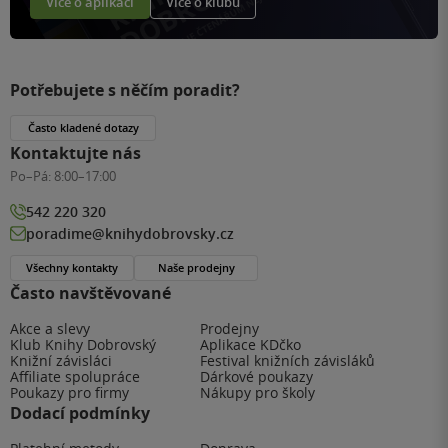
Více o aplikaci
Více o klubu
Potřebujete s něčím poradit?
Často kladené dotazy
Kontaktujte nás
Po–Pá:
8:00–17:00
542 220 320
poradime@knihydobrovsky.cz
Všechny kontakty
Naše prodejny
Často navštěvované
Akce a slevy
Prodejny
Klub Knihy Dobrovský
Aplikace KDčko
Knižní závisláci
Festival knižních závisláků
Affiliate spolupráce
Dárkové poukazy
Poukazy pro firmy
Nákupy pro školy
Dodací podmínky