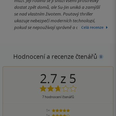
muži. Její rodina se ji snaží všemi prostředky
dostat zpět domů, ale Su-Jin uniká a zamýšlí
se nad vlastním životem. Poutavý thriller
ukazuje nebezpečí moderních technologií,
pokud se nepoužívají správně a ohleduplně.
Celá recenze
Hodnocení a recenze čtenářů
2.7
z
5
7
hodnocení čtenářů
1×
5 hvězdiček
1×