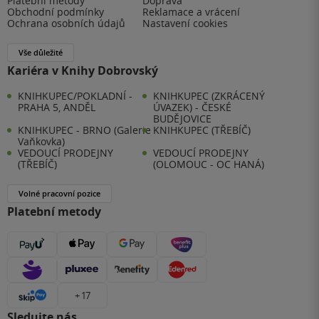
Platební metody
Doprava
Obchodní podmínky
Reklamace a vrácení
Ochrana osobních údajů
Nastavení cookies
Vše důležité
Kariéra v Knihy Dobrovský
KNIHKUPEC/POKLADNÍ -
KNIHKUPEC (ZKRÁCENÝ
PRAHA 5, ANDĚL
ÚVAZEK) - ČESKÉ
BUDĚJOVICE
KNIHKUPEC - BRNO (Galerie
KNIHKUPEC (TŘEBÍČ)
Vaňkovka)
VEDOUCÍ PRODEJNY
VEDOUCÍ PRODEJNY
(TŘEBÍČ)
(OLOMOUC - OC HANÁ)
Volné pracovní pozice
Platební metody
+ 17
Sledujte nás