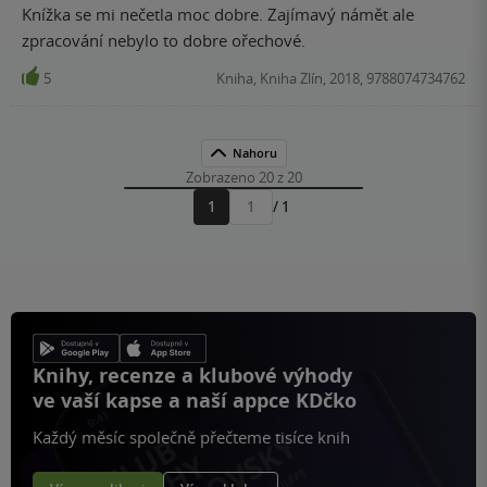
Knížka se mi nečetla moc dobre. Zajímavý námět ale
zpracování nebylo to dobre ořechové.
5
Kniha, Kniha Zlín, 2018, 9788074734762
Nahoru
Zobrazeno 20 z 20
1
/ 1
Přejít
na
stránku
Knihy, recenze a klubové výhody
ve vaší kapse a naší appce KDčko
Každý měsíc společně přečteme tisíce knih