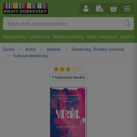
Vyhledávání
Bestsellery
Učebnice
Školní potřeby
Dark romance
Zachra
Nacházíte
Domů
Knihy
Beletrie
Detektivky, Thrillery a Horory
»
»
»
se
Světové detektivky
»
zde:
2.7
z
5
7 hodnocení čtenářů
hvězdiček